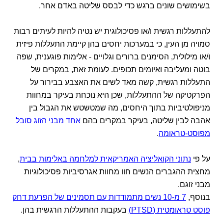
בשימושים שונים ברגש כדי לבסס שליטה באדם אחר.
להתעללות רגשית ו/או פסיכולוגית יש נטיה להיות לעיתים רבות
סמויה מן העין, כי במערכות יחסים בהן קיימת התעללות פיזית
ו/או מילולית, הסימנים ברורים וגלויים - אלימות פוגענית, שפה
בוטה ומעליבה ואיומים תכופים. לעומת זאת, במקרים של
התעללות רגשית, קשה מאד לשים את האצבע בבירור על
הפרקטיקה של ההתעללות, שכן היא נוכחת בעיקר במחוות
מניפולטיביות בתוך היחסים, מה שמטשטש את הגבול בין
אהבה לבין שליטה, בעיקר במקרים בהם
אחד מבני הזוג סובל
מפוסט-טראומה
.
על פי
נתוני הקואליציה האמריקאית למלחמה באלימות בבית
,
מחצית ההגברים הנשים חוו מחוות אגרסיביות פסיכולוגיות
מבני זוגם.
בנוסף,
7 מ-10 נשים מתמודדות עם תסמינים של הפרעת דחק
פוסט טראומטית (PTSD)
בעקבות ההתעללות הרגשית בהן.