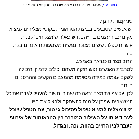
רותם יערי
, MSW , מטפלת בטראומה מורכבת מכון טמיר תל אביב
שני קצוות לרצף:
יש אנשים שטובעים בביצת הטראומה, בקושי מצליחים למצוא
מקום עבור עצמם בחייהם, ויש כאלה ש'מצליחים' לבנות
אישיות טפלון, ששום מצוקה נפשית משמעותית אינה נדבקת
בה.
הרוב מצויים כנראה באמצע.
למרבית האנשים נפש חזקה משהם יכולים לדמיין, היכולה
לשקם עצמה במידה מסוימת מהמצבים הקשים וההרסניים
ביותר.
לכן, על אף שהמצב נראה כה שחור, חשוב להעניק לאדם את כל
המשאבים שניתן על מנת להשתקם ולהציל את חייו.
מי שמצליח למצוא טיפול פסיכולוגי טוב, עם מטפל שיוכל
לעבוד איתו על השילוב המורכב בין הטראומות של אירועי
העבר לבין החיים בהווה, זכה, ובגדול.