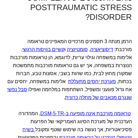
POSTTRAUMATIC STRESS
DISORDER?
הרמן מנתה 3 תסמינים מרכזיים המאפיינים טראומה
מורכבת:
דיסוציאציה
,
סומטיזציה
ו
קשיים בוויסות הרגשי
.
אלימות במשפחה וגילוי עריות, לדוגמא, הן טראומות מורכבות
הנוצרות במשפחה, אך יש גם טראומות מורכבות מתמשכות
שמקורן מחוץ לבית, כמו שהות בשבי, אסונות טבע, חברות
בכתות,
מערכת יחסים מתעללת
אלימות במשפחה, יחסים עם
אח גדול פוגעני ומשפיל, השתתפות במלחמה ואפילו
סבל נפשי
שנגרם מכאבים של מחלה כרונית
.
טראומה מורכבת אינה מופיעה ב-DSM-5-TR
, המהדורה
העדכנית של מערכת הסיווג האמריקאי של הפרעות
פסיכיאטריות, אך נעשה בה שימוש שוטף ומקובל
בשיח
הטיפולי העדכני על טראומה מורכבת
ובספרות המקצועית