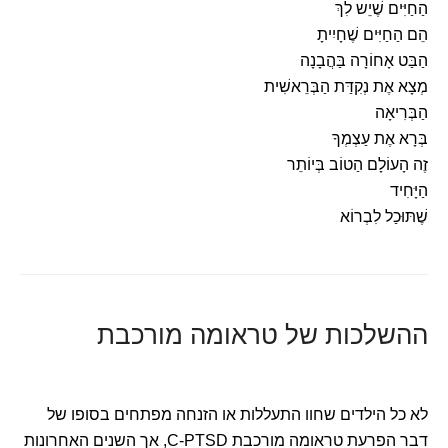
הַחַיִּים שֶׁיֵש לִךְ
הֵם הַחַיִּים שֶׁחָיִיתָ
הַבַּט אָחוֹרָה בַּהֲבָנָה
מְצָא אֶת נְקִדַּת הַבְּרֵאשִׁית
הַבְּרִיאָה
בְּרָא אֶת עַצְמְךָ
זֶה הָעוֹלָם הַטוֹב בְּיוֹתֵר
הַיָּחִיד
שֶׁתּוּכַל לִבְרוֹא
ההשלכות של טראומה מורכבת
לא כל הילדים שחוו התעללות או הזנחה מפתחים בסופו של
דבר הפרעת טראומה מורכבת C-PTSD, אך השנים האחרונות