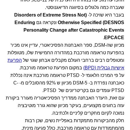
שעברה כמה גלגולים בסיווגה הדיאגנוסטי.
בעבר היא שויכה ל-
(Disorders of Extreme Stress Not
Otherwise Specified (DESNOS
ונקראה גם
Enduring
Personality Change after Catastrophic Events
.
EPCACE
מכיוון שה-DSM, ספר האבחנות הפסיכיאטרי, עדיין אינו מכיר
בהפרעת טראומה מורכבת במהדורה החמישית שלו, מטופלות
ומטופלים רבים ברחבי העולם מקבלים אבחון שגוי של
הפרעת
אישיות גבולית (BPD)
במקום הפרעת טראומה מורכבת.
על פי המרכז הלאומי ל- PTSD טראומה מורכבת אינה נכללת
כאבחנה נפרדת ב- DSM-5 מכיוון ש 92% מהסובלים מ- C-
PTSD עומדים גם בקריטריונים של PTSD.
עם זאת, היעדר האבחנה ממדריך הפסיכיאטריה מעורר ביקורת
עזה בחוגים מקצועיים, בעיקר מכיוון שהוא גורר מוטיבציה
נמוכה לקיום מחקרים קליניים ולכתיבה.
חלק מהביקורות מתמקדות באפליית נשים, שכן רבות
מהמתמודדות עם טראומה מורכבת, כולל פגיעה מינית,