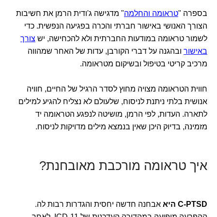
בספרה "
טראומה והחלמה
" מדגישה ג'ודית הרמן את חשיבות
הצורך האנושי באישור חברתי והכרה בפגיעה הנפשית. כדי
לשמור טראומה במודעות החברתית ולא להכחישה, יש
צורך
באישור
ובהגנה על דברי הקורבן, עדות של האחר שמהווה
מרכיב קריטי בטיפול ובשיקום מטראומה.
חווית הטראומה מצויה מחוץ לסדר הרגיל של החיים, חוויה
אנושית בלתי ניתנת לניסוח, שלעולם לא נצליח להגיע למילים
לתארה. העדות, לפי הרמן, מושיטה לנפגע הטראומה יד
מזמינה, בדיוק היכן שאין בנמצא מילים מדויקות לניסוח.
איך טראומה מורכבת מאובחנת?
C-PTSD היא
אבחנה חדשה יחסית והגדרות רבות לה.
ההפרעה מופיעה במהדורה העדכנית של ICD-11, לאחר