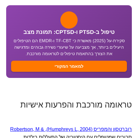
טיפול ב-PTSD ו-CPTSD: תמונת מצב
סקירת-על (2025) מאשרת כי TF-CBT ו-EMDR הם הטיפולים
היעילים ביותר, אך מצביעה על שיעורי נשירה גבוהים ומדגישה
את הצורך בהתאמת טיפולים לטראומה מורכבת.
למאמר המקורי
טראומה מורכבת והפרעות אישיות
רוברטסון והמפריס (Robertson, M & ,(Humphreys L, 2004
סבורים שמטופלים עם היסטוריה של התעללות בילדות