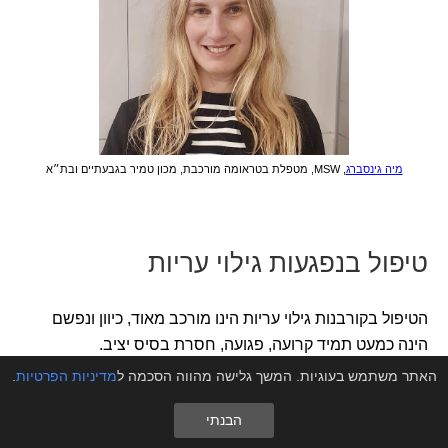
מיה גינסברג
, MSW, מטפלת בטראומה מורכבת, מכון טמיר בגבעתיים ובת״א
טיפול בנפגעות גילוי עריות
הטיפול בקורבנות גילוי עריות הינו מורכב מאוד, כיוון ונפשם
הינה כמעט תמיד קרועה, פגועה, חסרת בסיס יציב.
גילוי עריות הוא קלסיקה של טראומה מורכבת (CPTSD) עבור
האתר משתמש בעוגיות. המשך גלישה מהווה הסכמה ל
מדיניות הפרטיות
.
הנפגע והשפעות הפגיעה על נפש האדם ארוכות טווח ולעיתים
הבנתי
אינן פתירות.