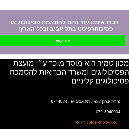
דברו איתנו עוד היום להתאמת פסיכולוג או
פסיכותרפיסט בתל אביב ובכל הארץ!
צור קשר
מכון טמיר הוא מוסד מוכר ע״י מועצת
הפסיכולוגים ומשרד הבריאות להסמכת
פסיכולוגים קליניים
נחלת יצחק 32א׳, תל אביב יפו, 6744824
072-3940004
info@tipulpsychology.co.il