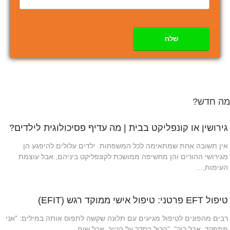
שלח
מה חדש?
גירושין או קונפליקט בבית | מה עדיף פסיכולוגית לילדים?
אין תשובה אחת שמתאימה לכל המשפחות. ילדים עלולים להיפגע הן
מגירושי ההורים והן מחשיפה ממושכת לקונפליקט ביניהם, אבל עוצמת
העימות,…
טיפול EFT פרטני: טיפול אישי ממוקד רגש (EFIT)
רבים מהפונים לטיפול מגיעים עם תלונה שקשה לתפוס אותה במילים: "אני
מתפקד, אבל ריק", "הכול בסדר על הנייר, אבל שום…