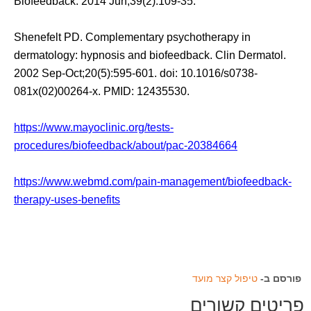
Biofeedback. 2014 Jun;39(2):109-35.
Shenefelt PD. Complementary psychotherapy in
dermatology: hypnosis and biofeedback. Clin Dermatol.
2002 Sep-Oct;20(5):595-601. doi: 10.1016/s0738-
081x(02)00264-x. PMID: 12435530.
https://www.mayoclinic.org/tests-
procedures/biofeedback/about/pac-20384664
https://www.webmd.com/pain-management/biofeedback-
therapy-uses-benefits
פורסם ב-
טיפול קצר מועד
פריטים קשורים