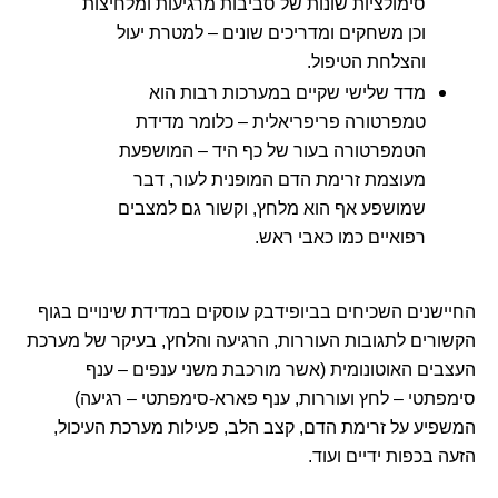
סימולציות שונות של סביבות מרגיעות ומלחיצות
וכן משחקים ומדריכים שונים – למטרת יעול
והצלחת הטיפול.
מדד שלישי שקיים במערכות רבות הוא
טמפרטורה פריפריאלית – כלומר מדידת
הטמפרטורה בעור של כף היד – המושפעת
מעוצמת זרימת הדם המופנית לעור, דבר
שמושפע אף הוא מלחץ, וקשור גם למצבים
רפואיים כמו כאבי ראש.
החיישנים השכיחים בביופידבק עוסקים במדידת שינויים בגוף
הקשורים לתגובות העוררות, הרגיעה והלחץ, בעיקר של מערכת
העצבים האוטונומית (אשר מורכבת משני ענפים – ענף
סימפתטי – לחץ ועוררות, ענף פארא-סימפתטי – רגיעה)
המשפיע על זרימת הדם, קצב הלב, פעילות מערכת העיכול,
הזעה בכפות ידיים ועוד.