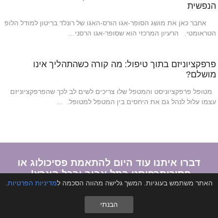
הנפשית
אחבר כאן את מושג הסופר-אגו הורס-האגו של רונלד בריטון למודל הלופ
הטראומטי. הרעיון המרכזי הוא שסופר-אגו הרסני…
פרפקציוניזם בתוך טיפול: מה קורה כשהתהליך אינו
מושלם?
מטופל פרפקציוניסט והמטפל שלו צריכים לשים לב לכך שהפרפקציוניזם
עצמו עלול לנהל גם את היחסים בין המטפל למטופל. …
דברו איתנו עוד היום להתאמת פסיכולוג או
פסיכותרפיסט בתל אביב ובכל הארץ!
האתר משתמש בעוגיות. המשך גלישה מהווה הסכמה ל
מדיניות הפרטיות
.
צור קשר
הבנתי