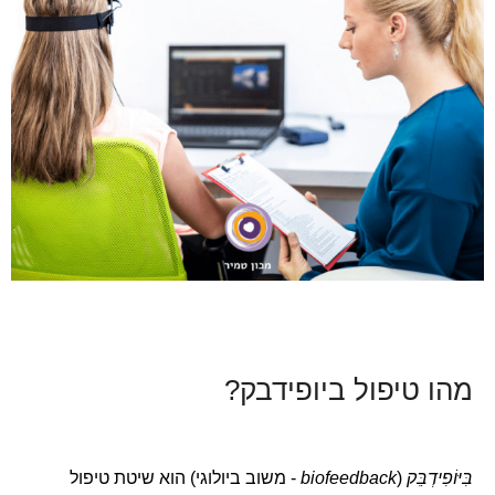
מהו טיפול ביופידבק?
בִּיּוֹפִידְבֵּק
(
biofeedback
- משוב ביולוגי) הוא שיטת טיפול