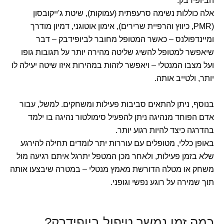
הביופידבק.
אלה כוללות נשימה סרעפתית (עמוקות), שיטת ג'ייקובסון
(PMR, כיווץ והרפיית שרירים), אימון אוטוגני, דמיון מודרך
ומיינדפולנס – כאשר המטופל מחובר לביופידבק – דבר
שיאפשר למטופל להשיג שליטה מהירה יותר על תגובות גופו
ועל מצבו המנטלי – ויאפשר לזהות במהירות איזו שיטה יעילה לו
יותר, ולטייב אותה.
בנוסף, ניתן להתאים סביבות פעילות ומשחקים. למשל, עבור
אדם הפוחד מנהיגה ניתן להפעיל סימולטור נהיגה בו ילמד
בהדרגה כיצד להיות רגוע יותר.
באופן כללי, מטופלים עם עוררות יתר לומדים תחילה להירגע
שלא בזמן פעילות, ולאחר מכן המטפל יתרגל איתם רגיעה מול
משחק או מטלה הדורשת מאמץ מנטלי – במטרה שיבצעו אותה
תוך שמירה על רוגע נפשי וגופני.
כמה זמן נמשך טיפול ביופידבק?