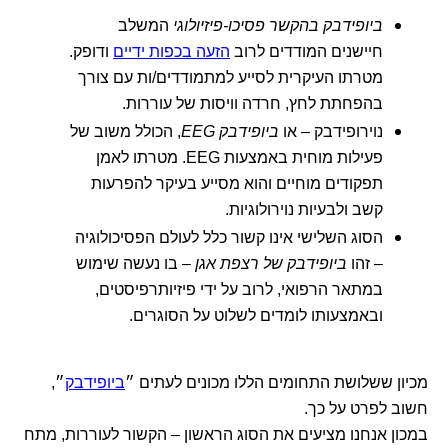
ביופידבק בהקשר פסיכו-פיזיולוגי
המשלב
חיישנים המודדים לרוב
הזעה בכפות ידיים
ודופק.
מטרתו העיקרית לסייע למתמודדים/ות עם צורך
בהפחתת לחץ, חרדה וויסות של עוררות.
נוירופידבק – או
ביופידבק EEG
, הכולל משוב של
פעילות מוחית באמצעות EEG. מטרתו לאמן
תפקודים מוחיים והוא מסייע בעיקר להפרעות
קשב ולבעיות נוירולוגיות.
הסוג השלישי אינו קשור כלל לעולם הפסיכולוגיה
– זהו
ביופידבק של רצפת אגן
– בו נעשה שימוש
במתאר הרפואי, לרוב על ידי פיזיותרפיסטים,
ובאמצעותו לומדים לשלוט על הסוגרים.
מכיון ששלושת התחומים הללו מכונים לעתים ״
ביופידבק
״,
חשוב לפרט על כך.
במכון אנחנו מציעים את הסוג הראשון – הקשור לעוררות, מתח