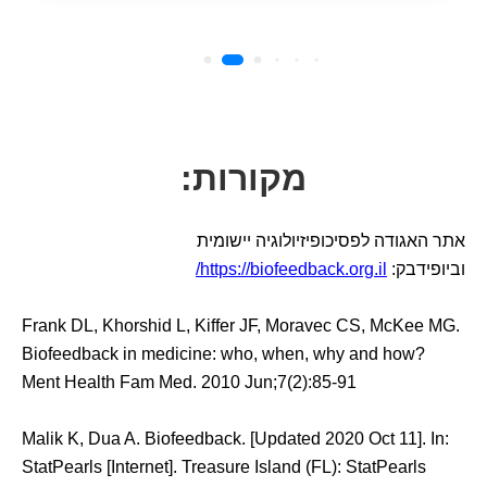
מקורות:
אתר האגודה לפסיכופיזיולוגיה יישומית
וביופידבק:
https://biofeedback.org.il/
Frank DL, Khorshid L, Kiffer JF, Moravec CS, McKee MG.
Biofeedback in medicine: who, when, why and how?
Ment Health Fam Med. 2010 Jun;7(2):85-91
Malik K, Dua A. Biofeedback. [Updated 2020 Oct 11]. In:
StatPearls [Internet]. Treasure Island (FL): StatPearls