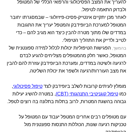
להעריך את המצב הפסיכולוגי והרפואי הכללי של המטופל
ולבדוק התאמה לטיפול.
לאחר מכן יתקיים אינטייק-פסיכו-פיזיולוגי – שבמסגרתו יחובר
המטופל למערכת הביופידבק והמטפל יעריך את התגובות
במדדים שלו מתוך מטרה להבין כיצד הוא מגיב להם – כדי
לטייב ולדייק את התהליך הטיפולי.
הפגישות הטיפוליות יכולות לכלול למידה ספונטנית של
בהמשך,
המטופל, כאשר חלק מהמטופלים מצליחים להגיע לבדם
לרגיעה ולשיטה במדדים, ומערכת הביופידבק עוזרת להם להבין
את מצב העוררות/רגיעה ולשפר את יכולת השליטה.
מומלץ לעיתים קרובות לשלב ביופידבק לצד
טיפול פסיכולוגי
,
כמו
טיפול קוגניטיבי התנהגותי (CBT)
, במטרה להשיג יעילות
גבוהה בהשגת המטרות, לרוב בתלות בתלונה בה רוצים לטפל.
עם מטופלים רבים אחרים המטפל יעבוד עם המטופל על
טכניקות רגיעה שונות, הכוללות התנסות ספונטנית מול