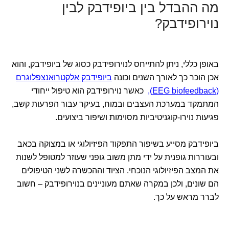
מה ההבדל בין ביופידבק לבין
נוירופידבק?
באופן כללי, ניתן להתייחס לנוירופידבק כסוג של ביופידבק, והוא
אכן הוכר כך לאורך השנים וכונה
ביופידבק אלקטרואנצפלוגרם
(EEG biofeedback),
כאשר נוירופידבק הוא טיפול ייחודי
המתמקד במערכת העצבים ובמוח, בעיקר עבור הפרעות קשב,
פגיעות נוירו-קוגניטיביות מסוימות ושיפור ביצועים.
ביופידבק מסייע בשיפור התפקוד הפיזיולוגי או במצוקה בכאב
ובעוררות גופנית על ידי מתן משוב גופני שעוזר למטופל לשנות
את המצב הפיזיולוגי הנוכחי. הציוד וההכשרה לשני הטיפולים
הם שונים, ולכן במקרה שאתם מעוניינים בנוירופידבק – חשוב
לברר מראש על כך.