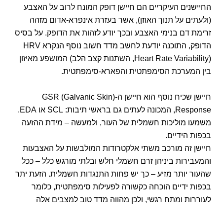
החיישנים העיקריים הם חיישן דופק המונח לרוב על האצבע
(ולעתים על תנוך האוזן), אשר בעזרת אינפרא-אדום מזהה
זרימת דם בנימי האצבע ובכך יודע לזהות את הדופק. על בסיס
הדופק, התוכנה יודעת לחשב מדד חשוב נוסף הנקרא HRV
(Heart Rate Variability, השתנות קצב הלב) המושפע מאיזון
בין המערכת הסימפתטית והפארא-סימפתטית.
חיישן שכיח נוסף הוא חיישן ה-(GSR (Galvanic Skin
Response, המכונה לעתים גם בראשי תיבות: SCL או EDA.
משמעו מוליכות חשמלית של העור, ולמעשה – מידת ההזעה
בכפות הידיים.
חיישן זה מורכב משתי אלקטרודות המולבשות על האצבעות
והמעבירות ביניהן זרם חשמלי חלש ובלתי מורגש כלל – ככל
שהעור יותר מזיע – כך יש פחות התנגדות חשמלית. הזעת יתר
בכפות ידיים הוכחה כקשורה לפעילות סימפתטית, כלומר
לעוררות ומתח רגשי, ולכן מהווה מדד טוב למצבים אלה