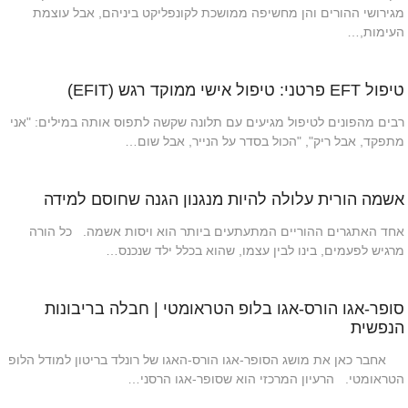
מגירושי ההורים והן מחשיפה ממושכת לקונפליקט ביניהם, אבל עוצמת
העימות,…
טיפול EFT פרטני: טיפול אישי ממוקד רגש (EFIT)
רבים מהפונים לטיפול מגיעים עם תלונה שקשה לתפוס אותה במילים: "אני
מתפקד, אבל ריק", "הכול בסדר על הנייר, אבל שום…
אשמה הורית עלולה להיות מנגנון הגנה שחוסם למידה
אחד האתגרים ההוריים המתעתעים ביותר הוא ויסות אשמה. כל הורה
מרגיש לפעמים, בינו לבין עצמו, שהוא בכלל ילד שנכנס…
סופר-אגו הורס-אגו בלופ הטראומטי | חבלה בריבונות
הנפשית
אחבר כאן את מושג הסופר-אגו הורס-האגו של רונלד בריטון למודל הלופ
הטראומטי. הרעיון המרכזי הוא שסופר-אגו הרסני…