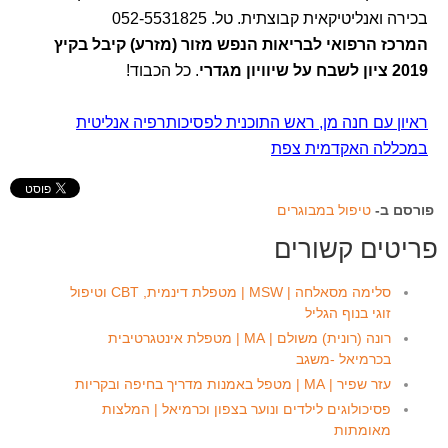
בכירה ואנליטיקאית קבוצתית. טל. 052-5531825
המרכז הרפואי לבריאות הנפש מזור (מזרע) קיבל בקיץ
2019 ציון לשבח על שיוויון מגדרי
. כל הכבוד!
ראיון עם חנה מן, ראש התוכנית לפסיכותרפיה אנליטית
במכללה האקדמית צפת
פורסם ב-
טיפול במבוגרים
פריטים קשורים
סלימה מסאלחה | MSW | מטפלת דינמית, CBT וטיפול
זוגי בנוף הגליל
רונה (רונית) משולם | MA | מטפלת אינטגרטיבית
בכרמיאל -משגב
עזר שפיר | MA | מטפל באמנות מדריך בחיפה ובקריות
פסיכולוגים לילדים ונוער בצפון וכרמיאל | המלצות
מאומתות