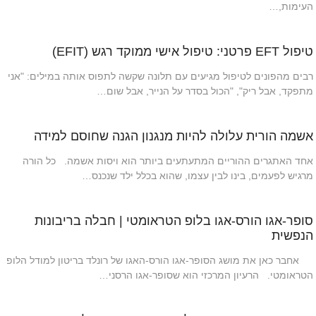
העימות,…
טיפול EFT פרטני: טיפול אישי ממוקד רגש (EFIT)
רבים מהפונים לטיפול מגיעים עם תלונה שקשה לתפוס אותה במילים: "אני
מתפקד, אבל ריק", "הכול בסדר על הנייר, אבל שום…
אשמה הורית עלולה להיות מנגנון הגנה שחוסם למידה
אחד האתגרים ההוריים המתעתעים ביותר הוא ויסות אשמה. כל הורה
מרגיש לפעמים, בינו לבין עצמו, שהוא בכלל ילד שנכנס…
סופר-אגו הורס-אגו בלופ הטראומטי | חבלה בריבונות
הנפשית
אחבר כאן את מושג הסופר-אגו הורס-האגו של רונלד בריטון למודל הלופ
הטראומטי. הרעיון המרכזי הוא שסופר-אגו הרסני…