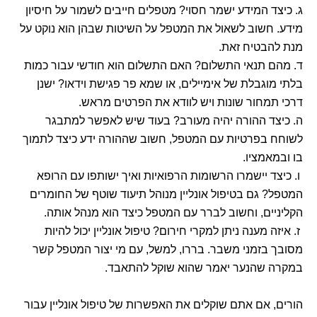
ג. כיצד המידע ישמר חסוי? מטפלים חייבים לשמור על חיסיון
מידע. חשוב לשאול את המטפל על השיטות שבהן הוא נוקט על
מנת להבטיח זאת.
ד. מהם תנאי התשלום? האם התשלום הוא חודשי עבור כמות
בלתי מוגבלת של אימיילים, או שמא פר פגישת וידאו? ישנן
דרכי תמחור שונות ויש לוודא את הפרטים מראש.
ה. כיצד ההורה יהיה מעורב? בעוד שיש לאפשר למתבגר
לשוחח בפרטיות עם המטפל, חשוב שההורה ידע כיצד לתמוך
בו ובמאמציו.
ו. כיצד יישמרו הרשומות הרפואיות ואיך ישותפו עם הרופא
המטפל? גם בטיפול אונליין מנוהל תיעוד שוטף של החומרים
הקליניים, וחשוב לברר עם המטפל כיצד הוא מנהל אותה.
ז. איזה מענה ניתן למקרי חירום? טיפול אונליין יכול להיות
מסובך בזמני משבר. בררו, למשל, עם מי יצור המטפל קשר
במקרה שהנער יאמר שהוא שוקל להתאבד.
הורים, אם אתם שוקלים את האפשרות של טיפול אונליין עבור