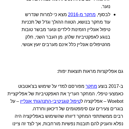
נוער.
לבסוף,
מחקר מ-2016
מצא כי למרות שנדרש
עוד מחקר בנושא, הטווח ההולך וגדל של תכניות
טיפול אונליין הזמינות לילדים ונוער מבשר טובות
בנוגע לאפקטיביות שלהן. מן העבר השני, חלק
מהטיפולים אונליין כלל אינם מערבים יועץ אנושי.
גם אפליקציות מראות תוצאות יפות:
ב-2017 בוצע
מחקר
מפורסם למדי על שימוש בצ'אטבוט
כאמצעי טיפלי. המחקר העריך את האפקטיביות של אפליקציית
Woebot – אפליקציה ל
טיפול קוגניטיבי-התנהגותי אונליין
– על
בוגרים צעירים עם סימפטומים של דיכאון וחרדה.
רבים ממשתתפי המחקר דיווחו שהשימוש באפליקציה היה
נפלא והעניק להם תובנות נפשיות מורחבות, אך לצד זה ציינו