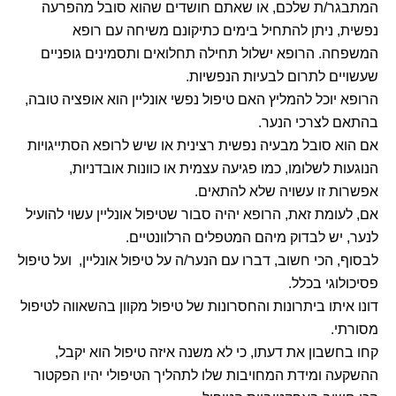
המתבגר/ת שלכם, או שאתם חושדים שהוא סובל מהפרעה
נפשית, ניתן להתחיל בימים כתיקונם משיחה עם רופא
המשפחה. הרופא ישלול תחילה תחלואים ותסמינים גופניים
שעשויים לתרום לבעיות הנפשיות.
הרופא יוכל להמליץ האם טיפול נפשי אונליין הוא אופציה טובה,
בהתאם לצרכי הנער.
אם הוא סובל מבעיה נפשית רצינית או שיש לרופא הסתייגויות
הנוגעות לשלומו, כמו פגיעה עצמית או כוונות אובדניות,
אפשרות זו עשויה שלא להתאים.
אם, לעומת זאת, הרופא יהיה סבור שטיפול אונליין עשוי להועיל
לנער, יש לבדוק מיהם המטפלים הרלוונטיים.
לבסוף, הכי חשוב, דברו עם הנער/ה על טיפול אונליין, ועל טיפול
פסיכולוגי בכלל.
דונו איתו ביתרונות והחסרונות של טיפול מקוון בהשאווה לטיפול
מסורתי.
קחו בחשבון את דעתו, כי לא משנה איזה טיפול הוא יקבל,
ההשקעה ומידת המחויבות שלו לתהליך הטיפולי יהיו הפקטור