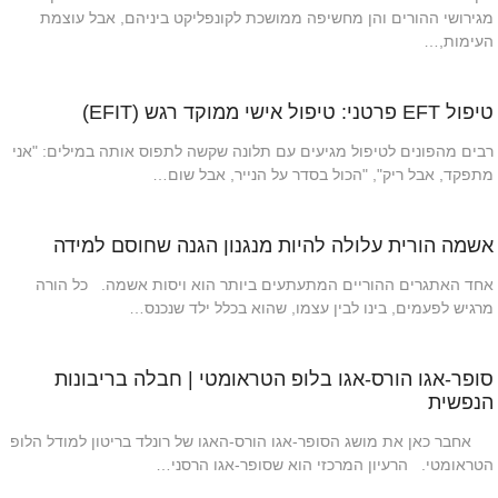
מגירושי ההורים והן מחשיפה ממושכת לקונפליקט ביניהם, אבל עוצמת
העימות,…
טיפול EFT פרטני: טיפול אישי ממוקד רגש (EFIT)
רבים מהפונים לטיפול מגיעים עם תלונה שקשה לתפוס אותה במילים: "אני
מתפקד, אבל ריק", "הכול בסדר על הנייר, אבל שום…
אשמה הורית עלולה להיות מנגנון הגנה שחוסם למידה
אחד האתגרים ההוריים המתעתעים ביותר הוא ויסות אשמה. כל הורה
מרגיש לפעמים, בינו לבין עצמו, שהוא בכלל ילד שנכנס…
סופר-אגו הורס-אגו בלופ הטראומטי | חבלה בריבונות
הנפשית
אחבר כאן את מושג הסופר-אגו הורס-האגו של רונלד בריטון למודל הלופ
הטראומטי. הרעיון המרכזי הוא שסופר-אגו הרסני…