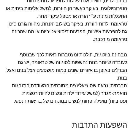
בקרב ילדים, חוויות אלה עלולות להפריע להתפתחות
הנוירוביולוגית, בעיקר כאשר הן חוזרות, למשל אלימות ביתית או
התעללות מינית ע״י הורה או מטפל עיקרי אחר.
טראומת ילדות חוזרת, בעיקר בשילוב הזנחה, מהווה גורם סיכון
גם להפרעות אישיות, הפרעות דיסוציאטיביות או מה שמכונה
טראומה מורכבת.
מבחינה ביולוגית, הולכות ומצטברות ראיות לכך שבנוסף
לעובדה שיותר בנות נחשפות לסוג זה של טראומה, יש גם
הבדלים באופן בו אזורים שונים במוח מושפעים אצל בנים ואצל
בנות.
חברתית, נראה שסוציאליזציה מסורתית המעודדת התנהגות
תואמת-מגדר (למשל עידוד ילדות ונשים להיות רגשניות
ופסיביות) מועילה פחות לנשים במונחים של בריאות הנפש.
השפעות התרבות