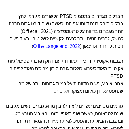
הבדלים מגדריים בתסמיני PTSD הקשורים מגורמי לחץ
בתקופות הקורונה דווחו אף הם, כאשר נשים דורגו גבוה הרבה
יותר מגברים בדיווח על טראומטיזציה (Olff et al, 2021).
למשל, גברים נוטים יותר לכעס ולקשיים לשלוט בו, בעוד נשים
נוטות לחרדה ולדיכאון (
Olff & Langeland, 2022
).
תגובות אקוטיות ודרכי התמודדות עם דחק תגובות פסיכולוגיות
אקוטיות מאוד לאירוע כוללות גורם סיכון מבוסס מאוד לפיתוח
PTSD.
אחרי אירוע, נשים מדווחות על רמות גבוהות יותר של מה
שנתפס על ידן כאיום ומצוקה אקוטית.
גורמים מסוימים עשויים לעזור להבין מדוע גברים ונשים מגיבים
שונה לטראומה, כאשר שוני באופי ותזמון האירוע הטראומטי
ובתגובה הביולוגית והפסיכולוגית המיידית והמאוחרת יותר
לאירוע יכולים להשפיע על אופן התגובה לטראומה.