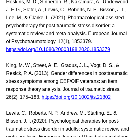
Hoskins, M. D., Sinnerton, R., Nakamura, A., Underwood,
J. F. G., Slater, A., Lewis, C., Roberts, N. P., Bisson, J. I.,
Lee, M., & Clarke, L. (2021). Pharmacological-assisted
psychotherapy for post-traumatic stress disorder: a
systematic review and meta-analysis. European Journal
of Psychotraumatology, 12(1), 1853379.
https://doi.org/10.1080/20008198.2020.1853379
King, M. W., Street, A. E., Gradus, J. L., Vogt, D. S., &
Resick, P. A. (2013). Gender differences in posttraumatic
stress symptoms among OEF/OIF veterans: an item
response theory analysis. Journal of traumatic stress,
26(2), 175–183.
https://doi.org/10.1002/jts.21802
Lewis, C., Roberts, N. P., Andrew, M., Starling, E., &
Bisson, J. I. (2020). Psychological therapies for post-
traumatic stress disorder in adults: systematic review and
meta-analysis. European Journal of Psychotraumatology,