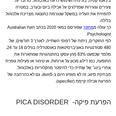
בין אנורקסיה, בולימיה ושימוש לרעה באלכוהול. מדובר על
צעירים וצעירות שמדלגים על אכילה ביום ובערב, במטרה
להפחית את העליה במשקל שנגרמת כתוצאה מצריכת אלכוהול
בלילה.
כך עולה מ
מחקר
שפורסם במאי 2020 בכתב העת Australian
Psychologist.
לפי החוקרים, ניתוח של דפוסי השתייה, לאורך 3 חודשים, של
480 סטודנטיות באוניברסיטאות באוסטרליה בגילים 18 עד 24,
מלמד שכמעט 83% מהן עסקו בהתנהגויות שמתארות את
התופעה, כמו דילוג מכוון על ארוחות, או טיהור או פעילות גופנית
אחרי בינג׳ של שתייה כדי להיפטר מהקלוריות באלכוהול.
מבחינת סיווג, זה לא מופיע היום ב-dsm5, גם לא כהרחבה של
הפרעת אכילה קיימת (specifier).
הפרעת פיקה- PICA DISORDER