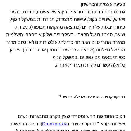
פגיעה עצמית והכחשתן,
גם נסיגה חברתית וחוסר עניין בין-אישי, אשמה, חרדה, בושה
וייאוש, שינויים בקול, עייפות מתמדת, תנודתיות במשקל הגוף,
פיתוח יבלות על הידיים (כתוצאה מהקאות תכופות), נשירת
שיער, סממנים של הקאה - בעיקר ריח של קיא מהפה- היעלמות
מהירה אחרי סיום הארוחה כדי להגיע לשירותים ו/או סיום מהיר
מדי של הצלחת (שמעיד על השלכת המזון או הסתרתו) ועיסוק
כפייתי באימונים גופניים ובמשקל הגוף.
כל אלה עשויים להיות תמרורי אזהרה.
ֿדרנקורקסיה - הפרעת אכילה חדשה?
דפוס התנהגות חדש ומטריד שצץ בקרב מתבגרות ונשים
צעירות נקרא ״דרנקורקסיה״ (
Drunkorexia
). דפוס זה משלב