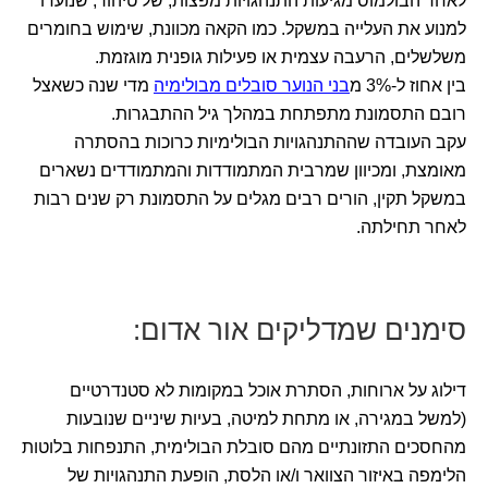
לאחר הבולמוס מגיעות התנהגויות מפצות, של טיהור, שנועדו
למנוע את העלייה במשקל. כמו הקאה מכוונת, שימוש בחומרים
משלשלים, הרעבה עצמית או פעילות גופנית מוגזמת.
בין אחוז ל-3% מ
בני הנוער סובלים מבולימיה
מדי שנה כשאצל
רובם התסמונת מתפתחת במהלך גיל ההתבגרות.
עקב העובדה שההתנהגויות הבולימיות כרוכות בהסתרה
מאומצת, ומכיוון שמרבית המתמודדות והמתמודדים נשארים
במשקל תקין, הורים רבים מגלים על התסמונת רק שנים רבות
לאחר תחילתה.
סימנים שמדליקים אור אדום:
דילוג על ארוחות, הסתרת אוכל במקומות לא סטנדרטיים
(למשל במגירה, או מתחת למיטה, בעיות שיניים שנובעות
מהחסכים התזונתיים מהם סובלת הבולימית, התנפחות בלוטות
הלימפה באיזור הצוואר ו/או הלסת, הופעת התנהגויות של