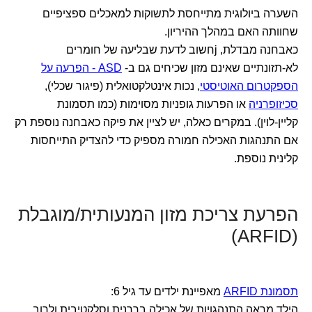
השערה ביולוגית מתייחסת לתשוקות למאכלים ספציפיים
שחוותה האם במהלך ההיריון.
כאבחנה מבדלת, jחשוב לדעת שבליעה של חומרים
לא-תזונתיים שאינם מזון שכיחים גם ב-
ASD - הפרעה על
הספקטרום האוטיסטי
, נכות אינטלקטואלית (פיגור שכלי),
סכיזופרניה
או הפרעות גופניות מסוימות (כמו תסמונת
קליין-לוין). במקרים כאלה, יש לציין את פיקה כאבחנה נוספת רק
אם התנהגות האכילה חמורה מספיק כדי להצדיק התייחסות
קלינית נוספת.
הפרעת צריכת מזון המנעותית/מוגבלת
(ARFID)
תסמונת ARFID
מאפיינת ילדים עד גיל 6:
הילד מראה התנהגויות של אכילה בררנית וסלקטיבית ולרוב