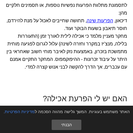
לתסמונת מתלוות הפרעות נפשיות נוספות, או תסמינים חלקיים
מהן:
דיכאון,
הפרעות שינה
, תחושה שחייבים לאכול על מנת להירדם,
חוסר תיאבון בשעות הבוקר ועוד.
מחקר מעניין מלמד כי אכילה לילית לאורך זמן (התעוררות
בלילה, מנצ'יז במקרר וחזרה לשינה) עלול לגרום לפגיעה מוחית
מתמשכת בזכרון, באמצעות נזק לאיבר מוחי חשוב שאחראי בין
היתר על עיבוד זכרונות - ההיפוקמפוס. המחקר התקיים אמנם
עם עכברים, אך הדרך להקשה לבני אנוש קצרה למדי.
האם יש לי הפרעת אכילה?
האתר משתמש בעוגיות. המשך גלישה מהווה הסכמה ל
מדיניות הפרטיות
.
כאשר נפגשים בוגרי
קבוצות 12 הצעדים
, שהצליחו לשנות את
הבנתי
חייהם הודות לעבודה נפשית מאומצת, מתלוצצים חברי קבוצת