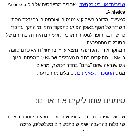
שרירים" או "ביגורקסיה"
. אחרים מתייחסים אליה כ-Anorexia
Athletica.
למעשה, מדובר בעיסוק אינטנסיבי ואובססיבי בהגדלת מסת
השריר של הגוף באופן הפוגע בתפקוד היומיומי התקין עד כדי
כך שהדבר הופך למטרה המרכזית ולעיתים היחידה בחייהם של
הסובלים מההפרעה.
המחקר אודות הפרעה זו נמצא עדיין בחיתוליו והיא טרם סווגה
ב-DSM. החוקרים בתחום מעריכים שכ-10% ממפתחי הגוף,
אלו שנראה שהם "גרים" בחדר הכושר, ומראים
ממש
התמכרות לאימונים
, סובלים מההפרעה.
סימנים שמדליקים אור אדום:
שימוש מופרז בחומרים להפרשת נוזלים, הקאות יזומות, דיאטות
שגובלות בהרעבה, שימוש בתכשירים משלשלים, צריכה