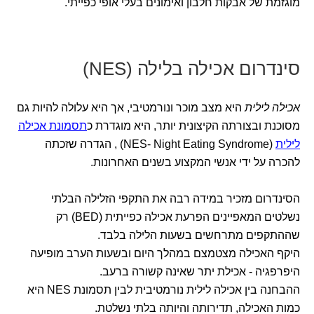
מוגזמת של אבקות חלבון ואימונים בעלי אופי כפייתי.
סינדרום אכילה בלילה (NES)
אכילה לילית
היא מצב מוכר ונורמטיבי, אך היא עלולה להיות גם
מסוכנת ובצורתה הקיצונית יותר, היא מוגדרת כ
תסמונת אכילה
לילית
(NES- Night Eating Syndrome)
, הגדרה שזכתה
להכרה על ידי אנשי המקצוע בשנים האחרונות.
הסינדרום מזכיר במידה רבה את התקפי הזלילה הבלתי
נשלטים המאפיינים הפרעת אכילה כפייתית (BED) רק
שההתקפים מתרחשים בשעות הלילה בלבד.
היקף האכילה מצטמצם במהלך היום ובשעות הערב מופיעה
היפרפגיה - אכילת יתר שאינה קשורה ברעב.
ההבחנה בין אכילה לילית נורמטיבית לבין תסמונת NES היא
כמות האכילה, תדירותה והיותה בלתי נשלטת.