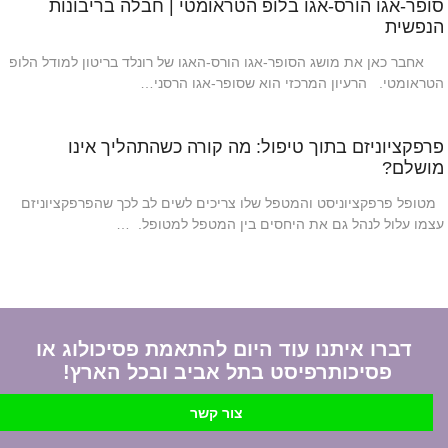
סופר-אגו הורס-אגו בלופ הטראומטי | חבלה בריבונות
הנפשית
אחבר כאן את מושג הסופר-אגו הורס-האגו של רונלד בריטון למודל הלופ
הטראומטי. הרעיון המרכזי הוא שסופר-אגו הרסני…
פרפקציוניזם בתוך טיפול: מה קורה כשהתהליך אינו
מושלם?
מטופל פרפקציוניסט והמטפל שלו צריכים לשים לב לכך שהפרפקציוניזם
עצמו עלול לנהל גם את היחסים בין המטפל למטופל. …
דברו איתנו עוד היום להתאמת פסיכולוג או
פסיכותרפיסט בתל אביב ובכל הארץ!
צור קשר