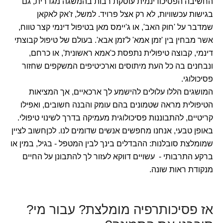
החשיבה הפסיכודינמית עוסקת רבות בהמשגה מגדרית, גם
בגישות עכשוויות, לא רק אצל פרויד. למשל, ז'אק לאקאן
שמדבר על 'חוק האב', או ג'יימס מאן בטיפול דינמי קצר טווח,
אשר מבחין בין 'זמן אמא' ל'זמן אבא'. בעולם של טיפול קבוצתי
דינמי, קבוצה טיפולית נתפסת כ'אמא ראשונית', או כרחם,
ונבחנים בה כל העת מיתוסים וארכיטיפים המשקפים שחזור
פסיכולוגי.
המושגים הללו עלולים להישמע לך ארכאיים, אך המציאות
הטיפולית מראה שטמונים בהם עומק והבנה חשובים, ואפילו
קריטיים, להתבוננות פסיכולוגית מעמיקה בדרך לשינוי טיפולי.
באופן טבעי, אנחנו מחפשים אנשים שדומים לנו. לכןחשוב לציין
שמומלצת סובלנות: ההבדלים בינך לבין המטפל - בגיל, במין או
ברקע התרבותי - עשויים דווקא לעזור לך להתבונן על החיים
מנקודת ראות שונה.
אז פסיכותרפיה מומלצת? עבור מי?