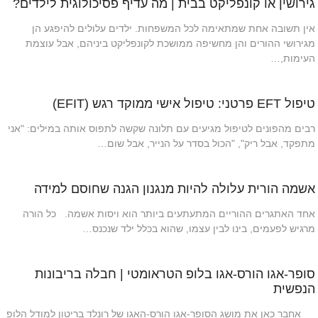
גירושין או קונפליקט בבית | מה עדיף פסיכולוגית לילדים?
אין תשובה אחת שמתאימה לכל המשפחות. ילדים עלולים להיפגע הן
מגירושי ההורים והן מחשיפה ממושכת לקונפליקט ביניהם, אבל עוצמת
העימות,…
טיפול EFT פרטני: טיפול אישי ממוקד רגש (EFIT)
רבים מהפונים לטיפול מגיעים עם תלונה שקשה לתפוס אותה במילים: "אני
מתפקד, אבל ריק", "הכול בסדר על הנייר, אבל שום…
אשמה הורית עלולה להיות מנגנון הגנה שחוסם למידה
אחד האתגרים ההוריים המתעתעים ביותר הוא ויסות אשמה. כל הורה
מרגיש לפעמים, בינו לבין עצמו, שהוא בכלל ילד שנכנס…
סופר-אגו הורס-אגו בלופ הטראומטי | חבלה בריבונות
הנפשית
אחבר כאן את מושג הסופר-אגו הורס-האגו של רונלד בריטון למודל הלופ