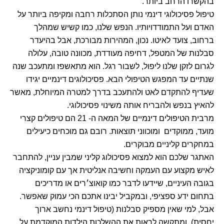
בהקשרו הרחב ביותר.
טיפול פסיכולוגי דינמי נותן הסתכלות רחבה ומקיפה ביותר על
האדם ועל התמודדויותיו. הנפש שלנו, כמו קשיש שמהלך
ברחוב, צועד לאיטו. נכון, המהירות מבורכת, אבל בהיעדר
סבלנות של המטפל, דחיפה מעודדת, מכוונה טובה, עלולה
לגרום לזקן שלנו ליפול, לשבור רגל. הוא מתאשפז ומתעכב שנה
שנתיים עד המפגש הטיפולי הבא. פסיכולוגים דינמיים יגידו
שעדיף להתקדם לאט ולהתעכב בדרך למטרה המיוחלת, מאשר
להאיץ בנפש ולהבריח אותה משינוי פסיכולוגי.
מרבית הטיפולים דינמיים של המאה ה- 21 הם טיפולים קצרי
מועד, ממוקדים ומוכווני תוצאות. רובם גם מוכחים כיעילים
במחקרים קליניים מבוקרים.
האתגר שלכם הוא למצוא פסיכולוג קליני שמבין עניין, להתחבר
לאיש מקצוע עם העמקה וחשיבה אנליטית אך עם קומוניקציה
בגובה העיניים, שיידעו לדבר כמו קואוצ׳רים או מדריכים
בתחום ידע ספציפי, ובמקביל יבינו אתכם הכי עמוק שאפשר.
אבל, למי שאין מספיק סבלנות (טיפול דינמי נחשב ארוך
יחסית), ומתקשה לראות את ההשלכות הילדות המוקדמת על