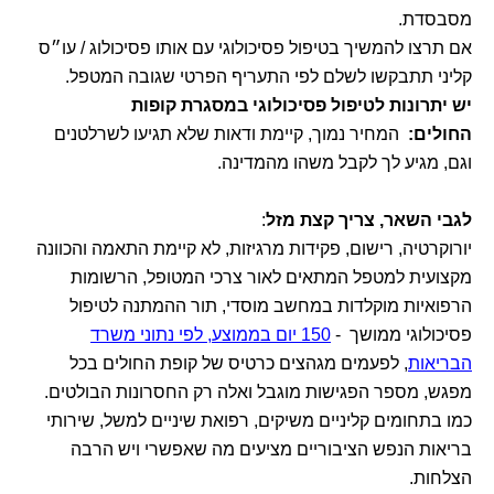
מסבסדת.
אם תרצו להמשיך בטיפול פסיכולוגי עם אותו פסיכולוג / עו״ס
קליני תתבקשו לשלם לפי התעריף הפרטי שגובה המטפל.
יש יתרונות לטיפול פסיכולוגי במסגרת קופות
החולים:
המחיר נמוך, קיימת ודאות שלא תגיעו לשרלטנים
וגם, מגיע לך לקבל משהו מהמדינה.
לגבי השאר, צריך קצת מזל
:
יורוקרטיה, רישום, פקידות מרגיזות, לא קיימת התאמה והכוונה
מקצועית למטפל המתאים לאור צרכי המטופל, הרשומות
הרפואיות מוקלדות במחשב מוסדי, תור ההמתנה לטיפול
פסיכולוגי ממושך -
150 יום בממוצע, לפי נתוני משרד
הבריאות
, לפעמים מגהצים כרטיס של קופת החולים בכל
מפגש, מספר הפגישות מוגבל ואלה רק החסרונות הבולטים.
כמו בתחומים קליניים משיקים, רפואת שיניים למשל, שירותי
בריאות הנפש הציבוריים מציעים מה שאפשרי ויש הרבה
הצלחות.