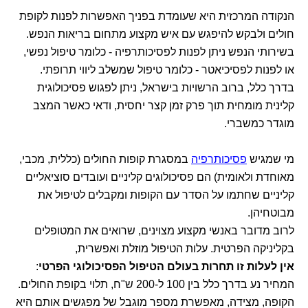
הנקודה המרכזית היא שעומדת בפניך האפשרות לפנות לקופת
חולים ולבקש להיפגש עם איש מקצוע מתחום בריאות הנפש.
בשירותי הנפש ניתן לפנות לפסיכותרפיה - כלומר טיפול נפשי,
או לפנות לפסיכיאטר - כלומר טיפול שמשלב ליווי תרופתי.
בדרך כלל, ברוב הרשויות בישראל, ניתן לפגוש פסיכולוגית
קלינית מומחית תוך פרק זמן קצר יחסית, ודאי כאשר המצב
מוגדר כמשברי.
מי שמגיש
פסיכותרפיה
במסגרת קופות החולים (כללית, מכבי,
מאוחדת ולאומית) הם פסיכולוגים קליניים ועובדים סוציאליים
קליניים שחתמו על הסדר עם הקופות ומקבלים לטיפול את
מבוטחיהן.
לרוב מדובר באנשי מקצוע מצוינים, שרואים את המטופלים
בקליניקה הפרטית. עלות הטיפול מוזלת ואפשרית,
אין לעלות זו תחרות בעולם הטיפול הפסיכולוגי הפרטי
:
המחיר נע בדרך כלל בין 100 ל-200 ש"ח, תלוי בקופת החולים.
הקופה, מצידה, מאפשרת מספר מוגבל של מפגשים אותם היא