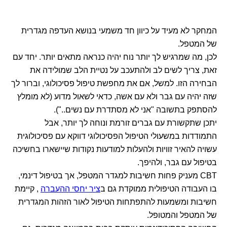
המחקר לא מעיד על כיוון חד משמעי בנושא העדפה מגדרית
של המטפל.
לכן, מה שמרגיש לך יותר נוח יהיה כנראה מתאים יותר. יחד עם
זאת, צריך לשים לב ולהתעכב על נטיית הלב שמולידה את
הבחירה הזו. למשל, אם את מחפשת טיפול פסיכולוגי, וברור לך
שזה יהיה עם גבר ולא עם אשה, כדאי לשאול מדוע (לא מומלץ
להסתפק בתשובה "אני לא מסתדרת עם נשים..").
יתכן שתקשורת עם גברים זורמת ונוחה לך יותר, אבל
התמודדות במשעולי הטיפול הפסיכולוגי דווקא עם פסיכולוגית
עשויה להאיר זוויות ולהעלות למודעות נקודות שיישארו בחשיכה
בטיפול עם גבר, ולהיפך.
CBT מעניק פחות חשיבות למגדר המטפל, אך בטיפול דינמי,
בו העבודה הטיפולית ממוקדת גם ב
ציר יחסי ההעברה
, קיימת
חשיבות ומשמעות להתפתחות הטיפול לאור הזהות המגדרית
של המטפל והמטופל.