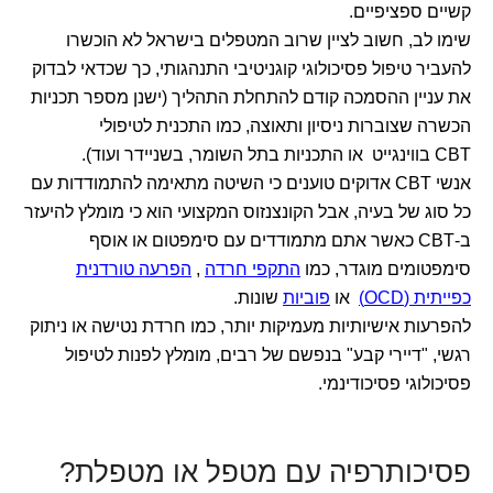
קשיים ספציפיים.
שימו לב, חשוב לציין שרוב המטפלים בישראל לא הוכשרו
להעביר טיפול פסיכולוגי קוגניטיבי התנהגותי, כך שכדאי לבדוק
את עניין ההסמכה קודם להתחלת התהליך (ישנן מספר תכניות
הכשרה שצוברות ניסיון ותאוצה, כמו התכנית לטיפולי
CBT בווינגייט או התכניות בתל השומר, בשניידר ועוד).
אנשי CBT אדוקים טוענים כי השיטה מתאימה להתמודדות עם
כל סוג של בעיה, אבל הקונצנזוס המקצועי הוא כי מומלץ להיעזר
ב-CBT כאשר אתם מתמודדים עם סימפטום או אוסף
סימפטומים מוגדר, כמו
התקפי חרדה
,
הפרעה טורדנית
כפייתית (OCD)
או
פוביות
שונות.
להפרעות אישיותיות מעמיקות יותר, כמו חרדת נטישה או ניתוק
רגשי, "דיירי קבע" בנפשם של רבים, מומלץ לפנות לטיפול
פסיכולוגי פסיכודינמי.
פסיכותרפיה עם מטפל או מטפלת?