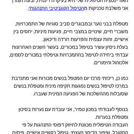
האוריינטציה הטיפולית שלי היא בעיקרה דינמית, ובעת הצורך
אני משלבת טכניקות מ
הטיפול הקוגניטיבי התנהגותי
.
מטפלת בבני נוער ובמבוגרים סביב סוגיות של התמכרויות,
משברי חיים, שינויים במצבי חיים, פגיעות מיניות, יחסים בין
אישיים, זהות עצמית והפרעות חרדה ודיכאון.
בעלת ניסיון עשיר בטיפול במכורים, בעשר השנים האחרונות
עבדתי ביחידה לטיפול בהתמכרויות וטיפלתי במכורים לסמים,
אלכוהול והימורים.
כמו כן, ריכזתי מרכז יום המטפל בנשים מכורות ואני מתנדבת
במרכז לטיפול בנשים נפגעות תקיפה מינית ומטפלת בנשים
שסובלות מההשלכות של הפגיעה המינית שעברו.
בנוסף לעבודתי במכון טמיר, אני עובדת עם נערות בסיכון
ומטפלת בנערות.
העבודה הטיפולית מכוונת לחיזוק דפוסי התנהגות על פי
המקובל, שיפור הדימוי העצמי, טיפול בקשיים אישיים, פיתוח