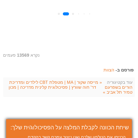
נקרא
13569
פעמים
פורסם ב-
הצוות
עוד בקטיגוריה
« מייסה שקור | MA | מטפלת CBT לילדים ומדריכת
הורים בשפרעם
דר' חוה שוורץ | פסיכולוגית קלינית מדריכה | מכון
טמיר תל אביב »
שיחת הכוונה לקבלת המלצה על הפסיכולוג/ית שלך:
הכניסו את הטלפון שלכם ואנו ניצור עמכם קשר בהקדם