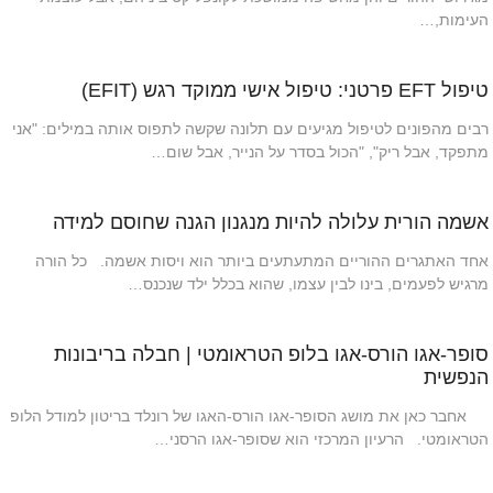
העימות,…
טיפול EFT פרטני: טיפול אישי ממוקד רגש (EFIT)
רבים מהפונים לטיפול מגיעים עם תלונה שקשה לתפוס אותה במילים: "אני
מתפקד, אבל ריק", "הכול בסדר על הנייר, אבל שום…
אשמה הורית עלולה להיות מנגנון הגנה שחוסם למידה
אחד האתגרים ההוריים המתעתעים ביותר הוא ויסות אשמה. כל הורה
מרגיש לפעמים, בינו לבין עצמו, שהוא בכלל ילד שנכנס…
סופר-אגו הורס-אגו בלופ הטראומטי | חבלה בריבונות
הנפשית
אחבר כאן את מושג הסופר-אגו הורס-האגו של רונלד בריטון למודל הלופ
הטראומטי. הרעיון המרכזי הוא שסופר-אגו הרסני…