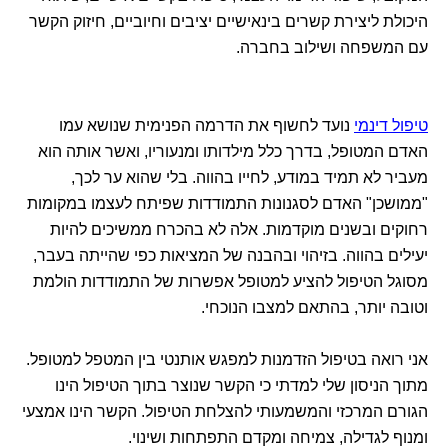
היכולת ליצירת קשרים בינאישיים יציבים וחיוביים, חיזוק הקשר
עם המשפחה ושילוב בחברה.
טיפול דינמי
נועד לחשוף את הדרמה הפנימית שנושא עמו
האדם המטופל, בדרך כלל מילדותו ומנעוריו, ואשר אותה הוא
מעביר לא תמיד במודע, לחייו בהווה. בלי שהוא ער לכך,
"ממושכן" האדם לסגנונות התמודדות שפיתח לעצמו במקומות
רחוקים ובשנים מוקדמות. אלה לא בהכרח ממשיכים להיות
יעילים בהווה. בזיהוי ובהבנה של המציאות כפי שהייתה בעבר,
מסוגל הטיפול להציע למטופל אפשרות של התמודדות הולמת
וטובה יותר, בהתאם למצבו הנוכחי.
אני רואה בטיפול הזדמנות למפגש אותנטי בין המטפל למטופל.
מתוך הניסון שלי למדתי כי הקשר שנוצר בתוך הטיפול הינו
הגורם המרכזי והמשמעותי להצלחת הטיפול. הקשר הינו אמצעי
ומנוף לגדילה, צמיחה ומקדם התפתחות ושינוי.