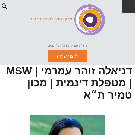
≡
מכון טמיר לפסיכותרפיה
נחלת יצחק 32א', תל אביב
לחצו לשיחה
דניאלה זוהר עמרמי | MSW
| מטפלת דינמית | מכון
טמיר ת״א