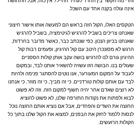
והרי מה הקשר בין החדר לעתיד החייל? אין כזה, אבל התחושה
אינה עולה בקנה אחד עם השכל.
הטקסים האלו, הקול הזה בראש הם למעשה אותו אישור חיצוני
שאנחנו צריכים בשביל להרגיש לגיטימציה, בשביל להרגיש
שאנחנו בכיוון הנכון. כפי שנכתב כבר, כאשר מדובר בחרדות,
הרגש לא מסונכרן היטב עם קול ההיגיון, ופעמים רבות קול
ההיגיון גורם לנו להרגיש בושה עקב אותן קולות הססניים
שעולים בנו. הבושה הזו עשויה להשאיר אותנו לבד, ובמקום
לעבוד על המקום המעורער, אנו נוטים להסתגר פנימה ולהיות
לבד עם אותם קולות טורדניים. כי זה מביך, כי זה מוזר. כי אנחנו
לא רוצים שאדם אחר יהיה חשוף למקום הזה. וזה לא פשוט
לבוא ולפתוח את נקודות התורפה שלנו, לא פשוט להוציא
החוצה את השדים והפחדים, אבל אם נוציא אותם החוצה נוכל
לנסות ללמוד לחזק את הבפנים, למצוא את הקול שלנו בתוך כל
הקולות הרועשים.