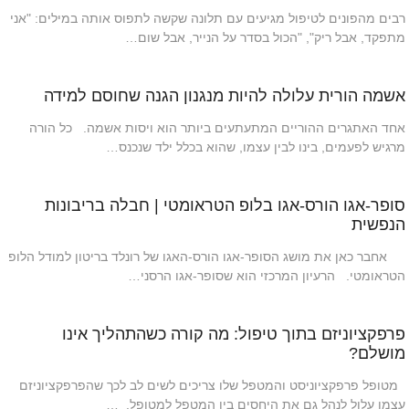
רבים מהפונים לטיפול מגיעים עם תלונה שקשה לתפוס אותה במילים: "אני
מתפקד, אבל ריק", "הכול בסדר על הנייר, אבל שום…
אשמה הורית עלולה להיות מנגנון הגנה שחוסם למידה
אחד האתגרים ההוריים המתעתעים ביותר הוא ויסות אשמה. כל הורה
מרגיש לפעמים, בינו לבין עצמו, שהוא בכלל ילד שנכנס…
סופר-אגו הורס-אגו בלופ הטראומטי | חבלה בריבונות
הנפשית
אחבר כאן את מושג הסופר-אגו הורס-האגו של רונלד בריטון למודל הלופ
הטראומטי. הרעיון המרכזי הוא שסופר-אגו הרסני…
פרפקציוניזם בתוך טיפול: מה קורה כשהתהליך אינו
מושלם?
מטופל פרפקציוניסט והמטפל שלו צריכים לשים לב לכך שהפרפקציוניזם
עצמו עלול לנהל גם את היחסים בין המטפל למטופל. …