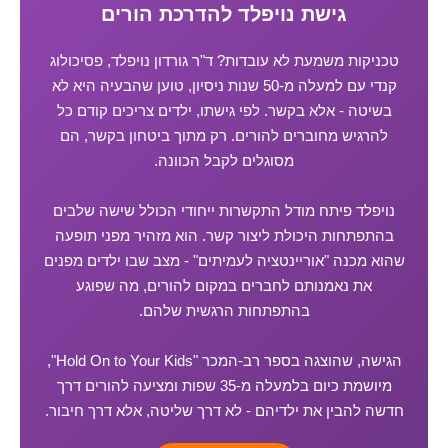
גישת נויפלד להדרכת הורים
טכניקות משמעת לא עובדות? ד"ר גורדון נויפלד, פסיכולוג
קנדי עם למעלה מ-50 שנות ניסיון, טוען שהבעיה היא לא
בשיטה - אלא בקשר. לפי גישתו, ילדים צריכים קודם כל
להרגיש מחוברים להורים. רק מתוך ביטחון בקשר, הם
מסוגלים לקבל הכוונה.
נויפלד פיתח מודל התקשרות ייחודי הכולל שישה שלבים
בהתפתחות היכולת ליצור קשר. הוא מזהיר מפני תופעה
שהוא מכנה "אוריינטציה לעמיתים" - מצב שבו ילדים מפנים
את נאמנותם לחברים במקום להורים, מה שפוגע
בהתפתחות הרגשית שלהם.
הגישה, שהוצגה בספר רב-המכר "Hold On to Your Kids",
מיושמת כיום בלמעלה מ-35 שפות ומציעה להורים דרך
חדשה להבין את ילדיהם - לא דרך שליטה, אלא דרך חיבור.