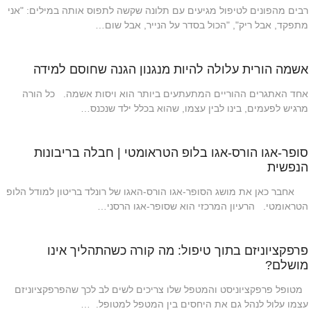
רבים מהפונים לטיפול מגיעים עם תלונה שקשה לתפוס אותה במילים: "אני
מתפקד, אבל ריק", "הכול בסדר על הנייר, אבל שום…
אשמה הורית עלולה להיות מנגנון הגנה שחוסם למידה
אחד האתגרים ההוריים המתעתעים ביותר הוא ויסות אשמה. כל הורה
מרגיש לפעמים, בינו לבין עצמו, שהוא בכלל ילד שנכנס…
סופר-אגו הורס-אגו בלופ הטראומטי | חבלה בריבונות
הנפשית
אחבר כאן את מושג הסופר-אגו הורס-האגו של רונלד בריטון למודל הלופ
הטראומטי. הרעיון המרכזי הוא שסופר-אגו הרסני…
פרפקציוניזם בתוך טיפול: מה קורה כשהתהליך אינו
מושלם?
מטופל פרפקציוניסט והמטפל שלו צריכים לשים לב לכך שהפרפקציוניזם
עצמו עלול לנהל גם את היחסים בין המטפל למטופל. …