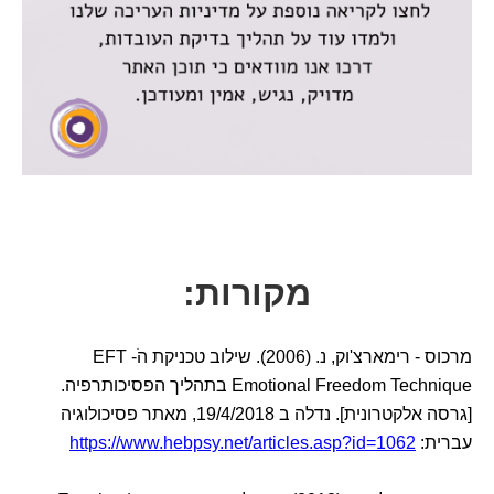
מקורות:
מרכוס - רימארצ'וק, נ. (2006). שילוב טכניקת הֹ- EFT
Emotional Freedom Technique בתהליך הפסיכותרפיה.
[גרסה אלקטרונית]. נדלה ב 19/4/2018, מאתר פסיכולוגיה
עברית:
https://www.hebpsy.net/articles.asp?id=1062