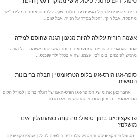
טיפול EFT פרטני: טיפול אישי ממוקד רגש (EFIT)
רבים מהפונים לטיפול מגיעים עם תלונה שקשה לתפוס אותה במילים: "אני
מתפקד, אבל ריק", "הכול בסדר על הנייר, אבל שום…
אשמה הורית עלולה להיות מנגנון הגנה שחוסם למידה
אחד האתגרים ההוריים המתעתעים ביותר הוא ויסות אשמה. כל הורה
מרגיש לפעמים, בינו לבין עצמו, שהוא בכלל ילד שנכנס…
סופר-אגו הורס-אגו בלופ הטראומטי | חבלה בריבונות
הנפשית
אחבר כאן את מושג הסופר-אגו הורס-האגו של רונלד בריטון למודל הלופ
הטראומטי. הרעיון המרכזי הוא שסופר-אגו הרסני…
פרפקציוניזם בתוך טיפול: מה קורה כשהתהליך אינו
מושלם?
מטופל פרפקציוניסט והמטפל שלו צריכים לשים לב לכך שהפרפקציוניזם