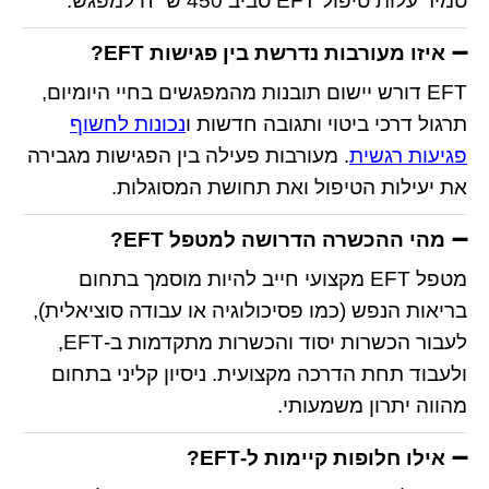
טמיר עלות טיפול EFT סביב 450 ש״ח למפגש.
איזו מעורבות נדרשת בין פגישות EFT?
EFT דורש יישום תובנות מהמפגשים בחיי היומיום,
תרגול דרכי ביטוי ותגובה חדשות ו
נכונות לחשוף
פגיעות רגשית
. מעורבות פעילה בין הפגישות מגבירה
את יעילות הטיפול ואת תחושת המסוגלות.
מהי ההכשרה הדרושה למטפל EFT?
מטפל EFT מקצועי חייב להיות מוסמך בתחום
בריאות הנפש (כמו פסיכולוגיה או עבודה סוציאלית),
לעבור הכשרות יסוד והכשרות מתקדמות ב-EFT,
ולעבוד תחת הדרכה מקצועית. ניסיון קליני בתחום
מהווה יתרון משמעותי.
אילו חלופות קיימות ל-EFT?