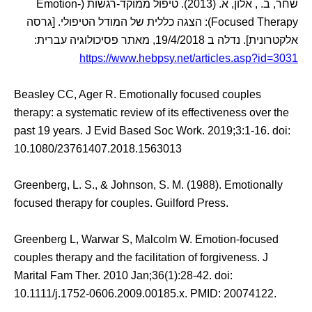
שחר, ב. , אלון, א. (2013). טיפול ממוקד-רגשות (Emotion-
Focused Therapy): הצגה כללית של המודל הטיפולי. [גרסה
אלקטרונית]. נדלה ב 19/4/2018, מאתר פסיכולוגיה עברית:
https://www.hebpsy.net/articles.asp?id=3031
Beasley CC, Ager R. Emotionally focused couples
therapy: a systematic review of its effectiveness over the
past 19 years. J Evid Based Soc Work. 2019;3:1-16. doi:
10.1080/23761407.2018.1563013
Greenberg, L. S., & Johnson, S. M. (1988). Emotionally
focused therapy for couples. Guilford Press.
Greenberg L, Warwar S, Malcolm W. Emotion-focused
couples therapy and the facilitation of forgiveness. J
Marital Fam Ther. 2010 Jan;36(1):28-42. doi:
10.1111/j.1752-0606.2009.00185.x. PMID: 20074122.