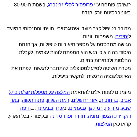
רגשות)
פותחה ע"י
פרופסור לסלי גרינברג
, בשנות ה-80-90
באוניברסיטת יורק, קנדה.
מדובר בטיפול קצר מועד, אינטגרטיבי, חוויתי והתנסותי המיועד
ל
יחידים
, משפחות וזוגות.
הגישה מתבססת על מספר תיאוריות טיפוליות, אך הנחת
היסוד בה היא כי רגש הוא המפתח לזהות עצמית, לקבלת
החלטות ולבחירות בחיים.
מטרת השיטה לסייע למטופלים להתחבר לרגשות, לפתח את
האינטליגנציה הרגשית ולתקשר ביעילות.
מוזמנים לפנות אלינו להתאמת
המלצה על מטפל/ת זוגי/ת בתל
אביב
,
ברחובות
,
אזור ירושלים
,
רמת השרון
,
פתח תקווה
,
באר
שבע
,
מודיעין
,
רמת גן
,
גבעתיים
, ב
זכרון ובנימינה
, ב
חיפה
והקריות
,
הצפון
,
נתניה
,
חדרה ופרדס חנה
ובקיצור - בכל הארץ.
קראו כאן
המלצות
.