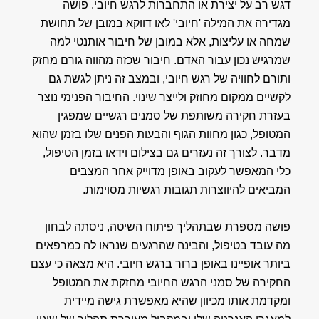
דגש רב על יצירת או התחברות לרגש חיובי. פושה
מגדירה את המילה 'חיובי' לאו דווקא במובן של תחושת
שמחה או עליצות, אלא במובן של חיבור אותנטי למה
שמרגיש נכון עבור האדם. חיבור שכזה מהווה גורם מחזק
ותורם לחוויה של רגש חיובי, ובמצב זה ניתן לגשת גם
לקשיים ממקום מחוזק ולייצר שינוי. החיבור הפנימי נוצר
בעזרת חקירה משותפת של סמנים רגשיים שמפגין
המטופל, כגון מחוות הגוף והבעות הפנים שלו בזמן שהוא
מדבר. לצורך זה נעזרים גם בצילום וידאו בזמן הטיפול,
כלי המאפשר לעקוב באופן מדוייק אחר המצבים
המביאים להיווצרות תגובות רגשיות מסוימות.
פושה מספרת שבתהליך פיתוח השיטה, ניסתה לבחון
מה עובד בטיפול, והבינה שהרגעים שנראו לה כמרפאים
ביותר אופיינו באופן ברור ברגש חיובי. היא מצאה כי עצם
החקירה של סמני הרגש החיובי מחזקת את המטופל
ומקדמת אותו מכיוון שהיא מאפשרת גישה מיידית