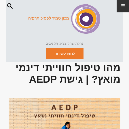
≡
מכון טמיר לפסיכותרפיה
נחלת יצחק 32א', תל אביב
לחצו לשיחה
מהו טיפול חווייתי דינמי
מואץ? | גישת AEDP