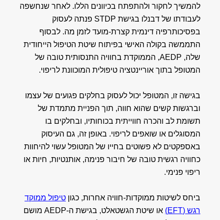
להמשיך לחקור ולהתפתח בכיוונים הללו. לאחר שנחשפה
לעבודתו של דבנלו בגישת STDP פנתה לעסוק
בפסיכותרפיה דינמית קצרת-מועד לזמן מה. לבסוף
התממשה בקולה האישי בפיתוח שיטת הטיפול הייחודית
שלה, AEDP, הממוקדת בחוויה התנסותית טובה של
המטופל בתוך אוריינטציה טיפולית המוכוונת לריפוי.
בגישה זו, המטופל יכול לעסוק בחלקים פגועים של עצמו
וברגשות קשים שהוא חווה, תוך הפניית מתמדת של
תשומת לב והכרה חווייתית בכוחותיו, ובחלקים בו
המסוגלים או שואפים לריפוי. באופן זה, גם העיסוק
באספקטים לא פשוטים בחייו של המטופל עשוי להיחוות
כחוויה רגשית טובה של חיבור פנימה, אותנטיות, חיות או
ריפוי פנימי.
ביחס לשיטות ממוקדות-חוויה אחרות, כגון
טיפול ממוקד
רגש (EFT)
או שיטת הגשטאלט, בגישת ה-AEDP מושם