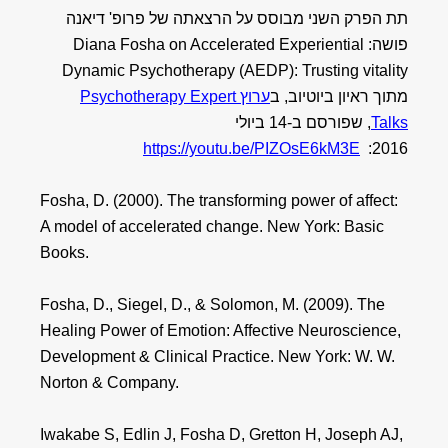
תת הפרק השני מבוסס על הרצאתה של פרופ' דיאנה
פושה: Diana Fosha on Accelerated Experiential
Dynamic Psychotherapy (AEDP): Trusting vitality
מתוך ראיון ביוטיוב, ב
ערוץ Psychotherapy Expert
Talks
, שפורסם ב-14 ביולי
https://youtu.be/PIZOsE6kM3E
2016:
Fosha, D. (2000). The transforming power of affect:
A model of accelerated change. New York: Basic
Books.
Fosha, D., Siegel, D., & Solomon, M. (2009). The
Healing Power of Emotion: Affective Neuroscience,
Development & Clinical Practice. New York: W. W.
Norton & Company.
Iwakabe S, Edlin J, Fosha D, Gretton H, Joseph AJ,