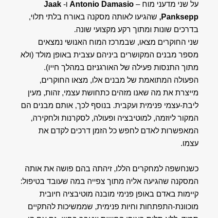
על שני מדעני מוח –
Antonio Damasio
ו-
Jaak
Panksepp,
שהגיעו לאותה מסקנה באורח בלתי תלוי,
בדרכים שונות ומתוך רקע מקצועי שונה.
שני החוקרים מצאו, שבמרכז המוח האנושי נמצאים
מספר מבנים המקושרים ביניהם עצבית באופן מולד (ולא
מתוך התנסות פעילה של האורגניזם במהלך חייו).
הפעולה המתואמת של מבנים אלו, מצאו החוקרים,
מייצרת את מה שאנו מזהים כתחושת עצמי, זהות, מעין
ליבת-עצמי פנימית ועקבית. בנוסף לכך, אותם מבנים הם
המקור ליוזמה, למוטיבציה ופעולה, לסקרנות ולחקירה,
המאפשרות לאדם לחפש כל הזמן דרכים לקדם את
עצמו.
כשנחשפה למחקרים הללו, זיהתה בהם פושה את אותה
המסקנה שהגיעה אליה מתוך צפייה במה שעובד בטיפול:
קיימות באדם באופן פנימי מובנה מוטיבציה חיובית
מוכוונת-התפתחות וחיות פנימית, שממשיכות להתקיים