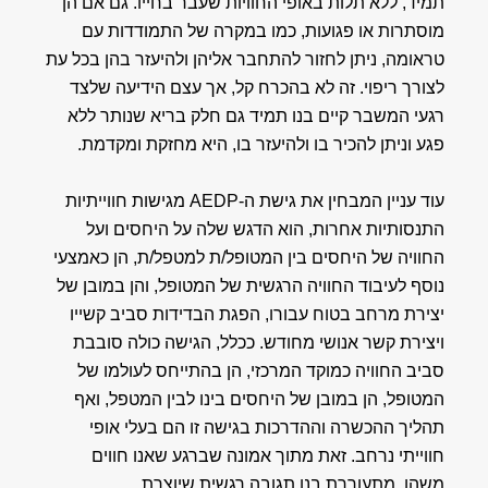
תמיד, ללא תלות באופי החוויות שעבר בחייו. גם אם הן
מוסתרות או פגועות, כמו במקרה של התמודדות עם
טראומה, ניתן לחזור להתחבר אליהן ולהיעזר בהן בכל עת
לצורך ריפוי. זה לא בהכרח קל, אך עצם הידיעה שלצד
רגעי המשבר קיים בנו תמיד גם חלק בריא שנותר ללא
פגע וניתן להכיר בו ולהיעזר בו, היא מחזקת ומקדמת.
עוד עניין המבחין את גישת ה-AEDP מגישות חווייתיות
התנסותיות אחרות, הוא הדגש שלה על היחסים ועל
החוויה של היחסים בין המטופל/ת למטפל/ת, הן כאמצעי
נוסף לעיבוד החוויה הרגשית של המטופל, והן במובן של
יצירת מרחב בטוח עבורו, הפגת הבדידות סביב קשייו
ויצירת קשר אנושי מחודש. ככלל, הגישה כולה סובבת
סביב החוויה כמוקד המרכזי, הן בהתייחס לעולמו של
המטופל, הן במובן של היחסים בינו לבין המטפל, ואף
תהליך ההכשרה וההדרכות בגישה זו הם בעלי אופי
חווייתי נרחב. זאת מתוך אמונה שברגע שאנו חווים
משהו, מתעוררת בנו תגובה רגשית שיוצרת