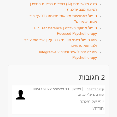
בינה מלאכותית (AI) בשירות בריאות הנפש |
תמונת מצב עדכנית
טיפול באמצעות מציאות מדומה (VRT): היכן
אנחנו עומדים?
טיפול ממוקד העברה | TFP Transference
Focused Psychotherapy
מהו טיפול דינמי חווייתי (EDT)? | איך הוא עובד
ולמי הוא מתאים
מה זה טיפול אינטגרטיבי? Integrative
Psychotherapy
2
תגובות
ראשון, 11 דצמבר 2022 08:47
קישור לתגובה
פורסם ע"י ע. ה.
יופי של מאמר
תודה?