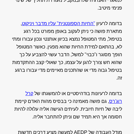
למאגרי האנרגיה שלו ובמקביל מעוררת תהליך של שינוי
פנימי מיטיב.
בדומה לרעיון
"החיות הספונטנית" עליו מדבר ויניקוט
,
מתארת פושה כי ניתן לעקוב באופן מפורט בכל רגע
בטיפול, מתי המטופל נמצא בכיוון אותנטי ונכון עבורו ומתי
לא, בהתאם למידת החיות שהוא מפגין. כאשר המטופל
הופך מסוגר ו"כבוי" למשל, הדבר עשוי להצביע על כך
שהוא חש צורך להגן על עצמו, כך שאולי קצב ההתקדמות
בטיפול גבוה מדי או שהתכנים מאיימים מדי עבורו ברגע
זה.
בדומה לרעיונות בודהיסטיים או להמשגתו של
קרל
רוג'רס
, גם פושה מאמינה כי בבסיס מהות האדם קיימת
ליבה של חיות חיובית. לעיתים הגישה אליה עלולה להיות
חסומה אך היא תמיד שם וניתן להתחבר אליה.
מודל העבודה של AEDP למעשה מציע דרכים חדשות