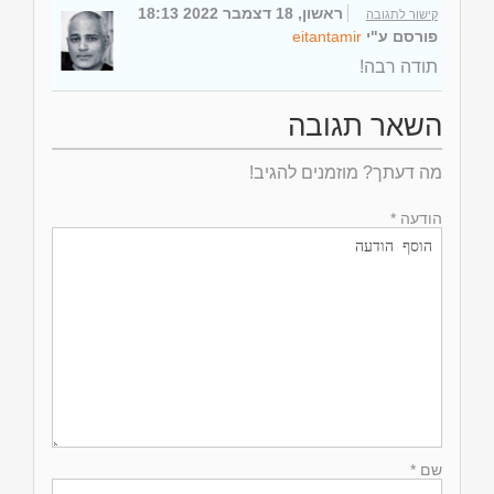
ראשון, 18 דצמבר 2022 18:13
קישור לתגובה
פורסם ע"י
eitantamir
תודה רבה!
השאר תגובה
מה דעתך? מוזמנים להגיב!
הודעה *
שם *