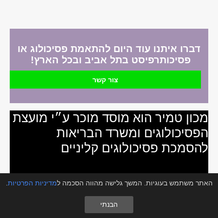
דברו איתנו עוד היום להתאמת פסיכולוג או
פסיכותרפיסט בתל אביב ובכל הארץ!
צור קשר
מכון טמיר הוא מוסד מוכר ע״י מועצת
הפסיכולוגים ומשרד הבריאות
להסמכת פסיכולוגים קליניים
נחלת יצחק 32א׳, תל אביב יפו, 6744824
האתר משתמש בעוגיות. המשך גלישה מהווה הסכמה ל
מדיניות הפרטיות
.
072-3940004
הבנתי
info@tipulpsychology.co.il