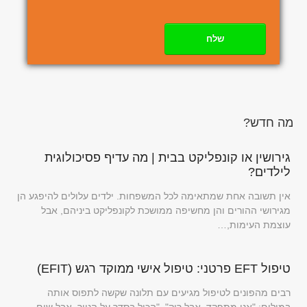
שלח
מה חדש?
גירושין או קונפליקט בבית | מה עדיף פסיכולוגית
לילדים?
אין תשובה אחת שמתאימה לכל המשפחות. ילדים עלולים להיפגע הן
מגירושי ההורים והן מחשיפה ממושכת לקונפליקט ביניהם, אבל
עוצמת העימות,…
טיפול EFT פרטני: טיפול אישי ממוקד רגש (EFIT)
רבים מהפונים לטיפול מגיעים עם תלונה שקשה לתפוס אותה
במילים: "אני מתפקד, אבל ריק", "הכול בסדר על הנייר, אבל שום…