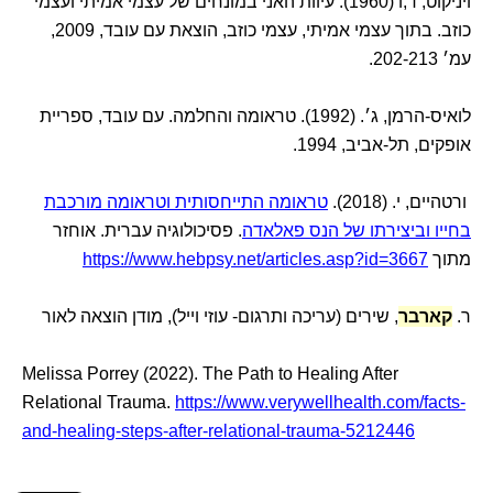
ויניקוט, ד,ו (1960). עיוות האני במונחים של עצמי אמיתי ועצמי
כוזב. בתוך עצמי אמיתי, עצמי כוזב, הוצאת עם עובד, 2009,
עמ׳ 202-213.
לואיס-הרמן, ג׳. (1992). טראומה והחלמה. עם עובד, ספריית
אופקים, תל-אביב, 1994.
ורטהיים, י. (2018).
טראומה התייחסותית וטראומה מורכבת
בחייו וביצירתו של הנס פאלאדה
. פסיכולוגיה עברית. אוחזר
מתוך
https://www.hebpsy.net/articles.asp?id=3667
ר.
קארבר
, שירים (עריכה ותרגום- עוזי וייל), מודן הוצאה לאור
Melissa Porrey (2022). The Path to Healing After
Relational Trauma.
https://www.verywellhealth.com/facts-
and-healing-steps-after-relational-trauma-5212446