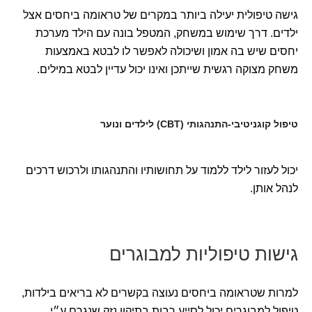
גישה טיפולית יעילה ביותר במקרים של טראומה ביחסים אצל
ילדים. דרך שימוש במשחק, המטפל בונה עם הילד מערכת
יחסים שיש בה אמון ושיכולה לאפשר לו לבטא באמצעות
משחק מצוקה רגשית שייתכן ואינו יכול עדיין לבטא במילים.
טיפול קוגניטיבי-התנהגותי (CBT) לילדים ונוער
יכול לעזור לילד ללמוד על תחושותיו והתנהגותו ולרכוש דרכים
לנהל אותן.
גישות טיפוליות למבוגרים
למרות שטראומה ביחסים נעוצה בקשרים לא בריאים בילדות,
טיפול למבוגרים יכול לסייע רבות בתיקון נזק שנגרם ע״י