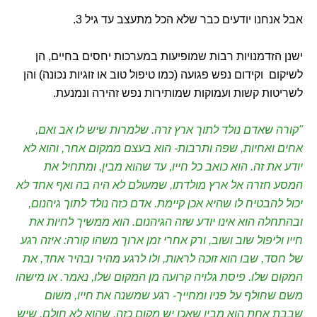
אבל אנחנו יודעים כבר שלא הכל מתעצב עד גיל 3.
ישנן הזדמנויות רבות שמופיעות במערכות יחסים בחיים, הן
לשיקום וקידום נפש פגועה (כמו טיפול טוב או זוגיות נכונה) והן
לשריטות קשות ועמוקות שמותירות נפש זהירה ונמנעת.
"קורה שאדם נולד לתוך ארץ זרה. שלמרות שיש לו אב ואם,
אחים ואחיות, שפה ותרבות- הוא בעצם ממקום אחר, והוא לא
יודע את זה. הוא כואב כל חייו, עד שהוא מבין, ומתחיל את
המסע חזרה אל ארץ מולדתו, שמעולם לא היה בה ואף אחד לא
יכול להבטיח לו שהיא אכן קיימת. אדם כזה נולד לתוך גיהנום,
ובהתחלה הוא אינו יודע שזה הגיהנום. הוא ממשיך לחיות את
חייו וליפול שוב ושוב, ורק אחרי זמן ארוך משהו קורה: איזה רגע
של חסד, שבו הוא זוכה לראות, ולו לרגע מהיר ובהיר אחד, את
המקום שלו. פיסת גלויה קרועה מן המקום שלו, נאמר. או מישהו
משם שחולף על פניו ומחייך- רגע שמשנה את חייו, משום
שבבת אחת הוא מבין שאכן יש מקום כזה. שהוא לא חולם. שיש