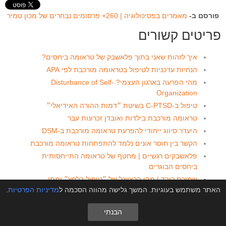
פורסם ב-
מאמרים בפסיכולוגיה | 260+ פרסומים נבחרים של מכון טמיר
פריטים קשורים
איך לזהות שאני בתוך פלאשבק של טראומה ביחסים?
הנחיות עדכניות לטיפול בטראומה מורכבת לפי APA
מהי הפרעה בארגון העצמי? Disturbance of Self-
Organization
טיפול ב-C-PTSD בשיטת ״דמות ההורה האידיאלי״
טראומה מורכבת בילדות ואובדן זכרונות עבר
היעדר סיווג ייחודי להפרעת טראומה מורכבת ב-DSM
הקשר בין חוסר אונים נלמד להתפתחות טראומה מורכבת
פלאשבקים רגשיים | מחטף של טראומה התייחסותית
ביחסים הבוגרים
שמיכת כובד | מהו הרציונל של ״טיפול בלחץ״ ומתי
האתר משתמש בעוגיות. המשך גלישה מהווה הסכמה ל
מדיניות הפרטיות
.
מומלץ לנסות?
DSED אצל ילדים | הפרעת חיבור חברתי נטול אינהיביציה
הבנתי