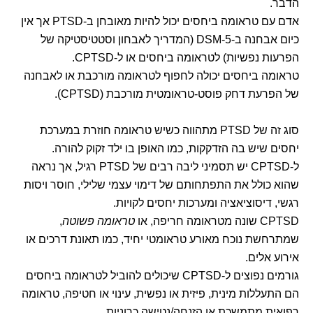
הדבר.
אדם עם טראומה ביחסים יכול להיות מאובחן ב-PTSD אך אין
כיום אבחנה ב-DSM-5 (המדריך לאבחון וסטטיסטיקה של
הפרעות נפשיות) לטראומה ביחסים או ל-CPTSD.
טראומה ביחסים יכולה לחפוף לטראומה מורכבת או לאבחנה
של הפרעת דחק פוסט-טראומטית מורכבת (CPTSD).
סוג זה של PTSD מתהווה כשיש טראומה חוזרת במערכת
יחסים שיש בה הזדקקות, כמו האופן בו ילד זקוק להורה.
ל-CPTSD יש תסמיני ליבה רבים של PTSD רגיל, אך נראה
שהוא כולל את התפתחותם של דימוי עצמי שלילי, חוסר ויסות
רגשי, דיסוציאציה ומערכות יחסים לקויות.
CPTSD שונה מטראומה חריפה, או
טראומה פשוטה
,
שמתרחשת נוכח מאורע טראומטי יחיד, כמו תאונת דרכים או
אירוע אלים.
גורמים נפוצים ל-CPTSD שיכולים להוביל לטראומה ביחסים
הם התעללות מינית, פיזית או נפשית, עינוי או חטיפה, טראומה
רפואית מתמשכת או הזנחה/נטישה כרוניות.