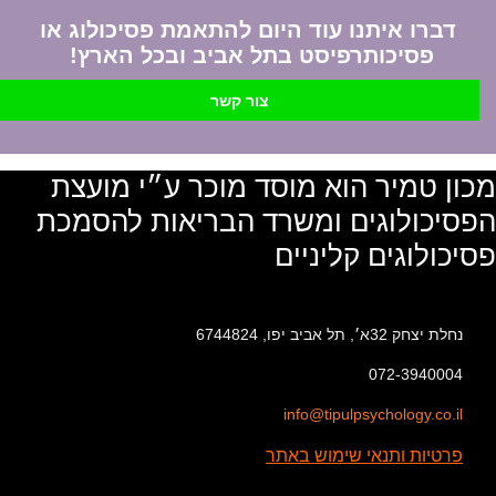
דברו איתנו עוד היום להתאמת פסיכולוג או
פסיכותרפיסט בתל אביב ובכל הארץ!
צור קשר
מכון טמיר הוא מוסד מוכר ע״י מועצת
הפסיכולוגים ומשרד הבריאות להסמכת
פסיכולוגים קליניים
נחלת יצחק 32א׳, תל אביב יפו, 6744824
072-3940004
info@tipulpsychology.co.il
פרטיות ותנאי שימוש באתר