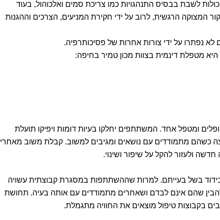
כולות לשבת בבסיס התנהגויות כמו צריכת סמים ואלכוהול, בעוד
ור המצוקה הרגשית, לרוב על ידי חקירת המניעים, הצרכים וההגנות
ם לא נפתרו על ידי צורות אחרות של פסיכותרפיה.
, היא מטפלת דינמית בצוות מכון טמיר בחיפה:
טיפול קבוצתי יכללו לרוב 6-12 מטופלים ומטפל אחד. המשתתפים יחלקו בעיות דומות ויפיקו תועלת
 כשהם מתמודדים עם נושאים ומגיבים למשוב. קבלת משוב מאחרי
חדשה ולעזור להקל על שיפור ושינוי.
 בידוד בשל בעייתם. למרות שההשתתפות במסגרת קבוצתית עשויה
להבין שהם אינם לבדם ושאחרים מתמודדים עם אותה בעיה. תחושת
ים בקבוצות טיפול מוצאים את החוויה מתגמלת.