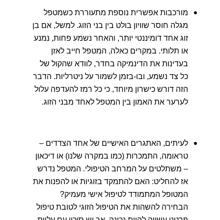
מורכבות אפשרית נוספת מתעוררת כשמטפל
מגלה חוסר שוויון בולט בין בני הזוג. למשל, אם בן
זוג אחד דומיננטי יותר, והאחר נשמע פחות, נמנע
או תלותי. במקרים כאלה, המטפל חייב לאזן
בעדינות את הדינמיקה בחדר, לוודא שהקול של
כל צד נשמע, ובו-בזמן לשמור על ניטרליות. הדבר
הזה דורש כישרון מיוחד, כי כל רמז להעדפה עלול
לערער את האמון בין המטפל לאחד מבני הזוג.
לעיתים, האתגרים האישיים של אחד הצדדים –
טראומה, התמכרות (כמו במקרה שלנו) או דיכאון
– משתלטים על המרחב הטיפולי. המטפל נדרש
אז להחליט: האם להתמקד בזוגיות או להפנות את
המטופל המתמודד לטיפול אישי מעמיק?
הבחירה להשהות את הטיפול הזוגי לטובת טיפול
פרטני עשויה להיות נכונה, אך יש סיכון עם עליית