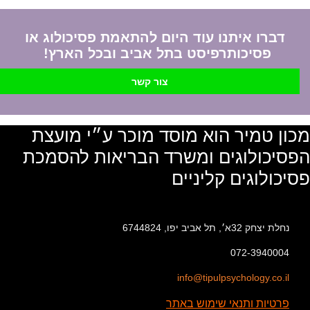
דברו איתנו עוד היום להתאמת פסיכולוג או
פסיכותרפיסט בתל אביב ובכל הארץ!
צור קשר
מכון טמיר הוא מוסד מוכר ע״י מועצת
הפסיכולוגים ומשרד הבריאות להסמכת
פסיכולוגים קליניים
נחלת יצחק 32א׳, תל אביב יפו, 6744824
072-3940004
info@tipulpsychology.co.il
פרטיות ותנאי שימוש באתר