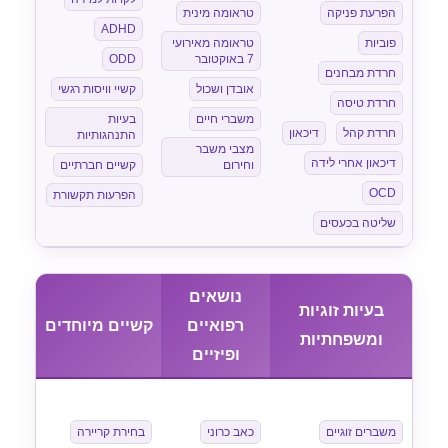
הפרעת פניקה
טראומה מינית
ADHD
פוביות
טראומה מאירועי
7 באוקטובר
ODD
חרדת מבחנים
אובדן ושכול
קשיי וויסות רגשי
חרדת טיסה
משברי חיים
בעיות
חרדת קהל
דיכאון
התנהגותיות
מצבי משבר
דיכאון אחרי לידה
וחירום
קשיים חברתיים
OCD
הפרעות תקשורת
שליטה בכעסים
נושאים
בעיות זוגיות
רפואיים
קשיים מיוחדים
ומשפחתיות
ופיזיים
משברים זוגיים
כאב כרוני
בחירת קריירה