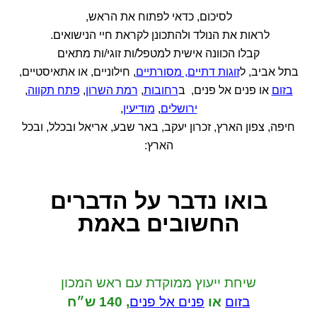
לסיכום, כדאי לפתוח את הראש,
לראות את הנולד ולהתכונן לקראת חיי הנישואים.
קבלו הכוונה אישית למטפל/ות זוגי/ות מתאים
בתל אביב, ל
זוגות דתיים, מסורתיים
, חילוניים, או אתאיסטיים,
בזום
או פנים אל פנים, ב
רחובות
,
רמת השרון
,
פתח תקווה
,
ירושלים
,
מודיעין
,
חיפה, צפון הארץ, זכרון יעקב, באר שבע, אריאל ובכלל, ובכל
הארץ:
בואו נדבר
על הדברים
החשובים באמת
שיחת ייעוץ ממוקדת
עם ראש המכון
בזום
או
פנים אל פנים
,
140 ש״ח