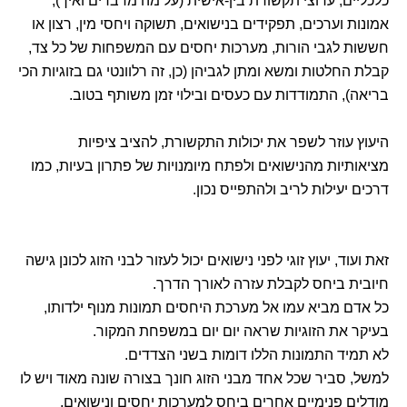
כלכליים, ערוצי תקשורת בין-אישית (על מה מדברים ואיך),
אמונות וערכים, תפקידים בנישואים, תשוקה ויחסי מין, רצון או
חששות לגבי הורות, מערכות יחסים עם המשפחות של כל צד,
קבלת החלטות ומשא ומתן לגביהן (כן, זה רלוונטי גם בזוגיות הכי
בריאה), התמודדות עם כעסים ובילוי זמן משותף בטוב.
היעוץ עוזר לשפר את יכולות התקשורת, להציב ציפיות
מציאותיות מהנישואים ולפתח מיומנויות של פתרון בעיות, כמו
דרכים יעילות לריב ולהתפייס נכון.
זאת ועוד, יעוץ זוגי לפני נישואים יכול לעזור לבני הזוג לכונן גישה
חיובית ביחס לקבלת עזרה לאורך הדרך.
כל אדם מביא עמו אל מערכת היחסים תמונות מנוף ילדותו,
בעיקר את הזוגיות שראה יום יום במשפחת המקור.
לא תמיד התמונות הללו דומות בשני הצדדים.
למשל, סביר שכל אחד מבני הזוג חונך בצורה שונה מאוד ויש לו
מודלים פנימיים אחרים ביחס למערכות יחסים ונישואים.