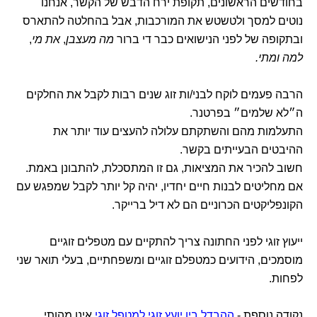
בחודשים הראשונים, תקופת ירח הדבש של הקשר, אנחנו
נוטים למסך ולטשטש את המורכבות, אבל בהחלטה להתארס
ובתקופה של לפני הנישואים כבר די ברור
מה מעצבן
,
את מי
,
למה ומתי.
הרבה פעמים לוקח לבני/ות זוג שנים רבות לקבל את החלקים
ה״לא שלמים״ בפרטנר.
התעלמות מהם והשתקתם עלולה להעצים עוד יותר את
ההיבטים הבעייתים בקשר.
חשוב להכיר את המציאות, גם זו המתסכלת, להתבונן באמת.
אם מחליטים לבנות חיים יחדיו, יהיה קל יותר לקבל שמפגש עם
הקונפליקטים הכרוניים הם לא דיל ברייקר.
ייעוץ זוגי לפני החתונה צריך להתקיים עם מטפלים זוגיים
מוסמכים, הידועים כמטפלם זוגיים ומשפחתיים, בעלי תואר שני
לפחות.
נקודה נוספת -
ההבדל בין יועץ זוגי למטפל זוגי
אינו מהותי