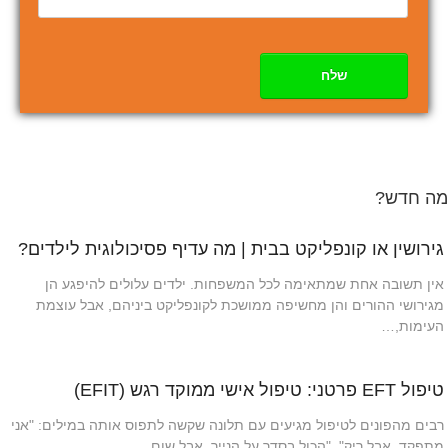
שלח
מה חדש?
גירושין או קונפליקט בבית | מה עדיף פסיכולוגית לילדים?
אין תשובה אחת שמתאימה לכל המשפחות. ילדים עלולים להיפגע הן
מגירושי ההורים והן מחשיפה ממושכת לקונפליקט ביניהם, אבל עוצמת
העימות,…
טיפול EFT פרטני: טיפול אישי ממוקד רגש (EFIT)
רבים מהפונים לטיפול מגיעים עם תלונה שקשה לתפוס אותה במילים: "אני
מתפקד, אבל ריק", "הכול בסדר על הנייר, אבל שום…