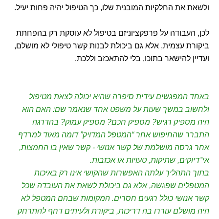
ולשאת את החלקיות המובנית שלו, כך הטיפול יהיה פחות יעיל.
לכן, העבודה על פרפקציוניזם בטיפול לא עוסקת רק בהפחתת
ביקורת עצמית, אלא גם ביכולת לבנות קשר טיפולי לא מושלם,
ועדיין להישאר בתוכו, בלי להתאכזב וללכת.
באחד המפגשים עידית סיפרה שהיא יכולה לצאת מטיפול
ולחשוב במשך שעות על משפט אחד שנאמר שם: האם הוא
היה מספיק רגיש? מספיק חכם? מספיק עמוק? בהדרגה
התברר שהחיפוש אחר “המטפל המדויק” דומה מאוד למרדף
אחר גרסה מושלמת של קשר אנושי - קשר שאין בו החמצות,
אי־דיוקים, שתיקות, טעויות או אכזבות.
בתוך התהליך עלתה האפשרות שהקושי אינו רק באיכות
המטפלים שפגשה, אלא גם ביכולת לשאת את העובדה שכל
קשר אנושי כולל רגעים חסרים. המקומות שבהם המטפל לא
היה מושלם עוררו בה דריכות, ביקורת ולעיתים דחף להתרחק