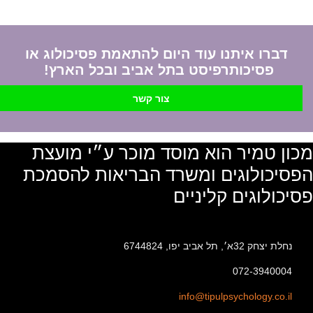
דברו איתנו עוד היום להתאמת פסיכולוג או
פסיכותרפיסט בתל אביב ובכל הארץ!
צור קשר
מכון טמיר הוא מוסד מוכר ע״י מועצת
הפסיכולוגים ומשרד הבריאות להסמכת
פסיכולוגים קליניים
נחלת יצחק 32א׳, תל אביב יפו, 6744824
072-3940004
info@tipulpsychology.co.il