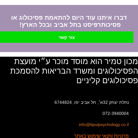
דברו איתנו עוד היום להתאמת פסיכולוג או
פסיכותרפיסט בתל אביב ובכל הארץ!
צור קשר
מכון טמיר הוא מוסד מוכר ע״י מועצת
הפסיכולוגים ומשרד הבריאות להסמכת
פסיכולוגים קליניים
נחלת יצחק 32א׳, תל אביב יפו, 6744824
072-3940004
info@tipulpsychology.co.il
פרטיות ותנאי שימוש באתר