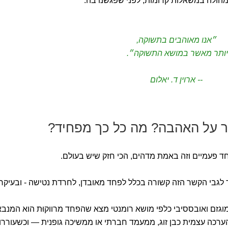
הולה במשאלות קדומות, לפני שפגשנו בה.
״אנו מאוהבים בתשוקה,
יותר מאשר במושא התשוקה״.
-- ארוין ד. יאלום
ר על האהבה? מה כל כך מפחיד?
וחד פעמיים וזה באמת מדהים, הכי חזק שיש בעולם.
גבי הקשר הזה קשורה בכלל לפחד מאובדן, לחרדת נטישה - ובעיקר
גזם ואובססיבי כלפי מושא רומנטי מצא שהפחד מרווקוּת הוא המנבא
ערכה עצמית כבן זוג, ממעמד חברתי או ממשיכה גופנית — וכשעוררו