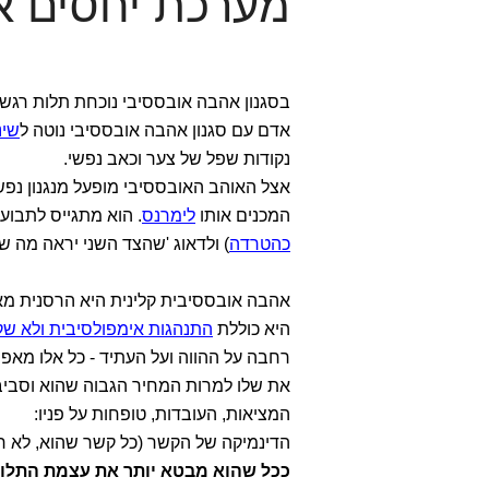
מערכת יחסים א
בסגנון אהבה אובססיבי נוכחת תלות רגש
אדם עם סגנון אהבה אובססיבי נוטה ל
שינ
נקודות שפל של צער וכאב נפשי.
אצל האוהב האובססיבי מופעל מנגנון נפש
המכנים אותו
לימרנס
. הוא מתגייס לתבוע
כהטרדה
) ולדאוג 'שהצד השני יראה מה שא
אהבה אובססיבית קלינית היא הרסנית מא
היא כוללת
התנהגות אימפולסיבית ולא שק
רחבה על ההווה ועל העתיד - כל אלו מא
את שלו למרות המחיר הגבוה שהוא וסבי
המציאות, העובדות, טופחות על פניו:
הדינמיקה של הקשר (כל קשר שהוא, לא רק 
ככל שהוא מבטא יותר את עצמת התלו