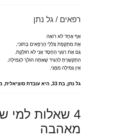
רפאים / גל נתן
אַף אֶחָד לֹא רוֹאֶה
אֶת מִתְקֶפֶת צִלְלֵי הָרְפָאִים בְּתוֹכִי,
גַּם אֶת רִגְעֵי הַחֶסֶד אֲנִי לֹא חוֹלֶקֶת.
הִתְקַשַּׁרְתָּ לְהַגִּיד שֶׁאַתָּה הוֹלֵךְ לִגְמִילָה.
אֵין גְּמִילָה מִמֶּנִּי.
גל נתן, בת 33, היא עובדת סוציאלית, מתגוררת בתל–אביב
4 שאלות למי 
מאהבה