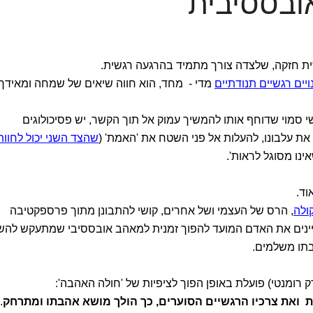
ובססיבית
ית חזקה, שלצדה צורך מתמיד בהרגעה רגשית.
ויים רגשיים תנודתיים
מדי - מחד, הוא חווה שיאים של שמחה ומאידך
י סמוי שדוחף אותו להמשיך עמוק אל תוך הקשר, יש פסיכולוגים
 את עלבונו, להעלות אל פני השטח את 'האמת' (
שהצד השני יכול לחוות
ינו מסוגל לראות'.
וד.
ולה
, הרס של העצמי ושל אחרים, קושי להתבונן מתוך פרספקטיבה
פיינים את האדם המועד להפוך זמנית למאהב אובססיבי שמתעקש להש
בתו משלמים.
רומנטי) פועלת באופן הפוך לציפיות של 'חולה האהבה':
ת
ואת צרכיו הרגשיים הסוערים, כך הולך מושא אהבתו ומתרחק
.