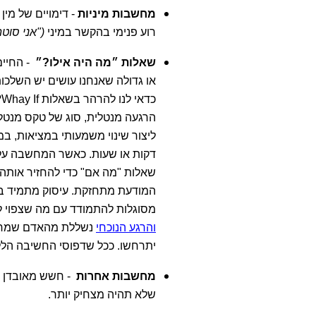
מחשבות מיניות
- דימויים של מין 
רוע פנימי בהקשר במיני
("אני סוטה 
שאלות ״מה היה אילו?״
- החיים
או גדולה שאנחנו עושים יש השלכו
כדאי לנו להרהר בשאלות Whay If?
הרגעה מנטלית, סוג של טקס מנטלי
ליצור שינוי משמעותי במציאות,
דקות או שעות. כאשר המחשבה על 
שאלות "מה אם" כדי להחזיר אותה, 
המודעת מתחזקת. עיסוק מתמיד בני
מסוגלות להתמודד עם מה שצפוי ל
והרגע הנוכחי
נשללת מהאדם שמחשב
יתרחשו. ככל שדפוסי החשיבה הלל
מחשבות אחרות
- חשש מאובדן ז
שלא תהיה מצחיק יותר.