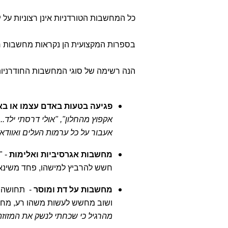
כל המחשבות הטורדניות אינן רצוניות על י
בספרות המקצועית הן נקראות מחשבות חודרניות בלתי-רצויות (MIs
הנה רשימה של סוגי המחשבות החודרניו
פגיעה בטעות באדם עצמו או ב
אקפוץ מהחלון", "אולי דרסתי ילד..
אעבור על כל ערמות העלים ואוודא ש
מחשבות אגרסיביות ואלימות
- "
חשש להרביץ למישהו, פחד משינא
מחשבות על דת ומוסר
- תחושה ש
ושוב מחשש לעשות משהו רע, מח
מהרגיל כי שכחתי לנשק את המזוזה", 