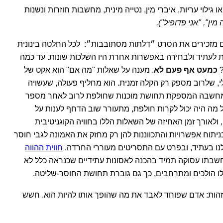
או גילוי עריות, איברי מין, נטייה מינית, מחשבות חוזרות ונשנות
מין", "אני פדופיל").
 מזכירים את הסרט ״דלתות מסתובבות״: לכל החלטה בינונית
ת לעתיד ולבחירה באפשרות אחרת היו השלכות שונות. עד כמה
כמעט אף פעם לא
. מענה על שאלות "מה אם" הוא אקט של
, שלרוב מספק רק הקלה זמנית. הוא מחליף פעולה, שעשויה
 במחשבה המספקת תחושת מוכנות שחולפת לרוב לאחר מספר
מה היה יכול לקרות חולפת, מתעורר שוב הדחף לענות על
ולאורך זמן האחיזה של השאלות הללו בחוויה הקוגניטיבית
תוח אפשרויות והתכווננות להן רק מחזק את האמונה לגבי חוסר
נו בעתיד, ובפרט עם התסריטים מעוררי החרדה.
חווית ההווה
תו עסוקה תמיד בהכנה לאסונות עתידיים שכנראה כלל לא
ו הולכים ומתרחבים, כך גם גוברת תחושת החוסר-שליטה.
הות: אדם שפוחד לאבד את מה שהופך אותו להיות הוא. חשש