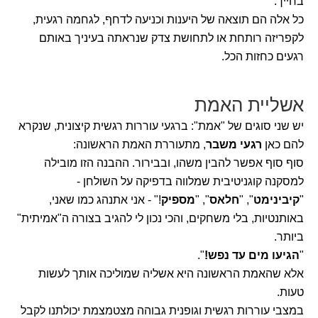
בחייך.
כל אלה הם תוצאה של היענות וכניעה לדחף, לגחמה רגעית,
לקפריזה רותחת או לתחושת צדק שנראתה בעיניך באותם
רגעים כחזות הכל.
אשליית האמת
יש שני סוגים של "אמת": ברגעי עוררות רגשית קיצונית, שנקרא
להם כאן
רגעי משבר
, מתעוררת האמת הראשונה:
סוף סוף אפשר להבין משהו, ובבירור. ההבנה הזו מובילה
למסקנה קוגניטיבית שמלווה בדפיקה על השולחן -
"
קיבינימט
", "
חלאס
", "
מספיק
!" - אני אתנהג כמו שאני,
באותנטיות, בלי משחקים, והכי נכון לי להגיב בצורה ה"אמיתית"
ביותר.
"
הגיעו מים עד נפש!
".
אלא שהאמת הראשונה היא אשליה שמוליכה אותך לעשות
טעות.
במצבי עוררות רגשית וגופנית גבוהה מצטמצמת יכולתנו לקבל