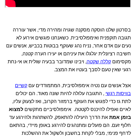
בסרטון שלנו הוסקה מסקנה שגויה ומהירה מדי, אשר עוררה
תגובה תוקפנית ואימפולסיבית. כשאנחנו פוגשים אירוע לא
נעים עם אדם אחר, נניח נהג שעוקף בבוטות בכביש, אנשים עם
חשיבה רציונלית יגלגלו את עיניהם או יעירו הערה קטנה,
מקסימום
קללה שקטה
, ויבינו שמדובר בבעיה שולית או אי-נחת
רגעי שאין טעם לסבך בעטיו את המצב.
אצל אנשים עם נטיה אימפולסיבית, המתמודדים עם
קשיים
בוויסות רגשי
, התגובה עלולה להיות שונה מאוד. הם יכולים
לתת גז כדי לפגוש את העוקף ברמזור הקרוב, ואז לצעוק עליו,
לאיים ואפילו להיכנס לקטטה. אימפולסיביים מתקשים
למצוא
בזמן אמת
את הדרך היעילה להתאפק, להשתהות ולהירגע עד
חלוף זעם. הם פועלים ומתנהגים להירגע באופן מיידי, בהתאם
לדחף פנימי, מבלי לקחת בחשבון ולשקול את ההשלכות