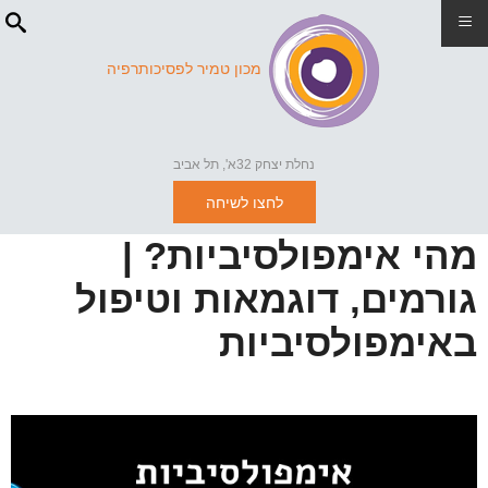
≡
מכון טמיר לפסיכותרפיה
נחלת יצחק 32א', תל אביב
לחצו לשיחה
מהי אימפולסיביות? |
גורמים, דוגמאות וטיפול
באימפולסיביות