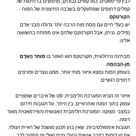
לבין פרימאטים, כמו קופים גבוהים, מתמצים בדחיסות של
קפלים דחוסים שמתעקלים בשכבה החיצונית של המוח -
הקורטקס
.
יש בעלי חיים עם מסת מוח הרבה יותר גדולה מבני אדם
(פילים, נניח), אבל הקורטקס שלהם אינו מפותח בהשוואה
אלינו.
מבחינה נוירולוגית, הקורטקס הוא האזור בו
מוֹתַר הָאָדָם
מִן-הַבְּהֵמָה
.
בעומק המוח נמצא איזור מוחי אחר, ממנו נוצרים ופורצים
דחפים רגשיים.
איזור זה נקרא המערכת הלימבית, סט של איברים שמצויים
עמוק בתוך המוח ואחראיים, בין היתר, על תגובות חירום
במצבי מצוקה. המערכת הלימבית האנושית והפירמאטית מאוד
דומה.
תגובות אימפולסיביות, שאין בהן תכנון מושכל של ראיית הנולד,
אף הן דומות בקרב אנשים ובעלי חיים (אולי זה המקור לכך