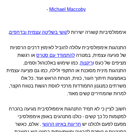
-
Michael Maccoby
אימפולסיביות קשורה ישירות ל
קושי בשליטה עצמית ובדחפים
.
התנהגות אימפולסיבית עלולה להוביל לאימוץ דרכים הרסניות
של פגיעה עצמית, במטרה
להתמודד עם סטרס
או רגשות
מציפים של כעס ו
ריקנות
. כמו שימוש באלכוהול וסמים,
התנהגות מינית מסוכנת או התקפי זלילה, כמו גם פציעה עצמית
באמצעות חיתוך העור, כווית, הטחת הראש ועוד. כל אלו
משרתים כמנגנון התמודדות מרכזי לווסת רגשות בטווח הקצר,
למרות שהמחירים קשים מאוד.
חשוב לציין כי לא תמיד התנהגות אימפולסיבית מגיעה בהכרח
למקומות כל כך קשים - כולנו מתנהגים באופן אימפולסיבי
מפעם לפעם ולכולנו יש
חריגות באיזון הרגשי
. אולם, כאשר
התנהגות זו הופכת לקבועה ומשמעותית בחיינו היא נחשבת