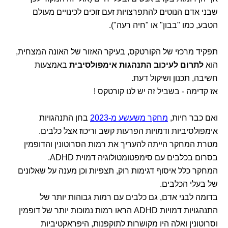
שבני אדם הנוטים להתפרצויות זעם זוכים לכינויים מעולם
הטבע, כמו "בבון" או "חיה רעה").
תפקיד מרכזי של הקורטקס, בעיקר האזור של האונה המצחית,
הוא
לתרום לעיכוב התנהגות אימפולסיבית
באמצעות
חשיבה, תכנון ושיקול דעת.
אז קדימה - בשביל זה יש לנו קורטקס !
ואם כבר חיות,
מחקר משעשע מ-2023
בחן התנהגויות
אימפולסיביות ודמויות הפרעות קשב וריכוז אצל כלבים.
מטרת המחקר הייתה להעריך את רמות הסרוטונין והדופמין
בסרום בכלבים עם סימפטומטולוגיה דמוית ADHD.
המחקר כלל איסוף דגימות רוק, תצפיות וכן מענה על שאלונים
של בעלי הכלבים.
בדומה לבני אדם, גם כלבים עם רמות גבוהות יותר של
התנהגויות דמויות ADHD הראו רמות נמוכות יותר של דופמין
וסרוטונין ואלה היו מקושרות לתוקפנות, היפראקטיביות