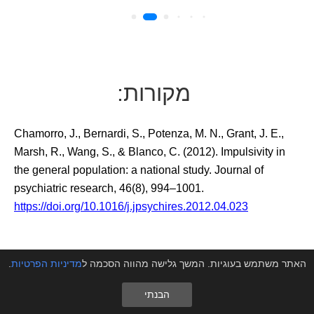
מקורות:
Chamorro, J., Bernardi, S., Potenza, M. N., Grant, J. E.,
Marsh, R., Wang, S., & Blanco, C. (2012). Impulsivity in
the general population: a national study. Journal of
psychiatric research, 46(8), 994–1001.
https://doi.org/10.1016/j.jpsychires.2012.04.023
González-Martínez Á, Muñiz de Miguel S, Graña N,
האתר משתמש בעוגיות. המשך גלישה מהווה הסכמה ל
מדיניות הפרטיות
.
Costas X, Diéguez FJ. Serotonin and Dopamine Blood
הבנתי
Levels in ADHD-Like Dogs. Animals (Basel). 2023 Mar