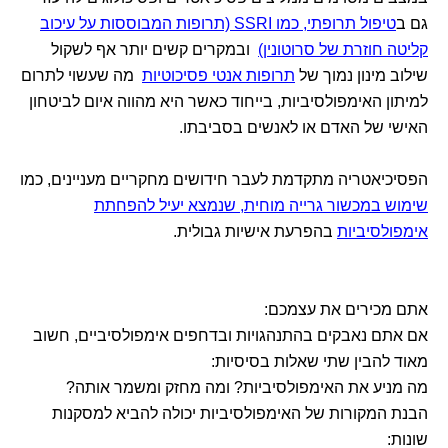
גם ב
טיפול תרופתי, כמו SSRI (תרופות המבוססות על עיכוב
קליטה חוזרת של סרוטונין)
ובמקרים קשים יותר אף לשקול
שילוב מינון נמוך של
תרופות אנטי פסיכוטיות
מה שעשוי לתרום
למיתון האימפולסיביות, בייחוד כאשר היא מהווה איום לביטחון
האישי של האדם או לאנשים בסביבתו.
הפסיכיאטריה מתקדמת לעבר חידושים מחקריים מעניינים, כמו
שימוש במכשור גרייה מוחית, שנמצא יעיל להפחתת
אימפולסיביות
בהפרעת אישיות גבולית.
אתם מכירים את עצמכם:
אם אתם נאבקים בהתנהגויות ובדחפים אימפולסיביים, חשוב
מאוד להבין שתי שאלות בסיסיות:
מה מניע את האימפולסיביות? ומה מחזק ומשמר אותה?
הבנת המקורות של האימפולסיביות יכולה להביא למסקנות
שונות: