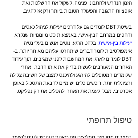
הזמן הנדרש ולהתבונן פנימה, לשקול את ההשלכות ואת
אופציות התגובה והפעולה הטובות ביותר ורק אז להגיב.
בשיטת DBT לומדים גם על דרכים יעילות לניהול כעסים
ודחפים במרחב הבין-אישי, באמצעות סט מיומנויות שנקרא
יעילות בין-אישית
. בלהט הרגע, נוטים אנשים בעלי נטיה
אימפולסיבית לומר דברים שיתחרטו עליהם מאוחר יותר. ב-
DBT לומדים לארגן את המחשבות לפני שמגיבים, תוך עידוד
האחרים המעורבים לעשות בדיוק את אותו הדבר. אחרי
שלומדים המטופלים להירגע ולהיכנס למצב של חשיבה צלולה
ורציונלית יותר, רוכשים כלים ישומיים להבעת התסכול באופן
אסרטיבי, מבלי לעמת את האחר ולהסלים את הקונפליקט.
טיפול תרופתי
במצבים מסוימים ממליצים פסיכיאטרים ופסיכולוגים להיעזר