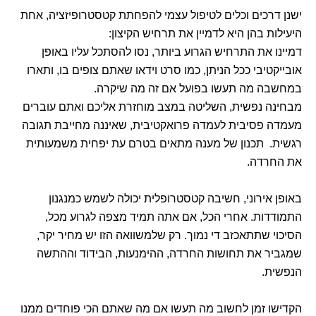
ישנן דרכים וכלים לטיפול עצמי להפחתת קטסטרופיזציה, אחת
היעילות בהן היא לדמיין את תרחיש הקיצון:
דמיינו את התרחיש הגרוע ביותר, נסו להסתכל עליו באופן
אובייקטיבי ככל הניתן, כמו סרט וידאו שאתם צופים בו, ותארו
במחשבה מה תעשו בפועל אם זה מה שיקרה.
מבחינה נפשית, השליטה במצב מוחזרת אליכם ואתם עוברים
מעמדה פסיבית לעמדה פרואקטיבית, שאיננה מחייבת תגובה
רגשית. תכנון של מענה מתאים בטרם עת יפחית משמעותית
את החרדה.
באופן אירוני, חשיבה קטסטרופלית יכולה לשמש כמנגנון
התמודדות. אחרי הכל, אם אתה תמיד מצפה לגרוע מכל,
הסיכוי שתתאכזב די נמוך. רק שלמשוואה הזו יש מחיר יקר,
שמגביר את תחושות החרדה, ההימנעות, הבידוד וההתשה
הנפשית.
הקדישו זמן לחשוב מה תעשו אם מה שאתם הכי פוחדים ממנו