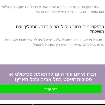
אחבר כאן את מושג הסופר-אגו הורס-האגו של רונלד בריטון למודל הלופ
הטראומטי. הרעיון המרכזי הוא שסופר-אגו הרסני…
פרפקציוניזם בתוך טיפול: מה קורה כשהתהליך אינו
מושלם?
מטופל פרפקציוניסט והמטפל שלו צריכים לשים לב לכך שהפרפקציוניזם
עצמו עלול לנהל גם את היחסים בין המטפל למטופל. …
דברו איתנו עוד היום להתאמת פסיכולוג או
פסיכותרפיסט בתל אביב ובכל הארץ!
צור קשר