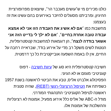
כולנו מכירים מי ש׳עושים מעכבר הר׳, שיוצאים מפרופורציית
ההיגיון, ומרביתנו מסוגלים להיזכר באירועים בהם עשינו את זה
בעצמנו:
מחשבות כמו ׳
אם לא אשיג את העבודה הזו אני לא אמצא
עבודה טובה אחרת בחיים׳
, ׳
אם לא ילך לי בדייט הזה אני
אשאר בודדה לנצח׳
, הן דוגמאות למחשבות קטסטרופליות,
הנוטות לשים משקל רב מדי על אירוע בודד, שבראייה רחבה על
החיים, אין לו באמת השפעה אובייקטיבית כל כך דרמטית.
חשיבה קטסטרופלית היא סוג של
עיוות חשיבה
- דפוס
קוגניטיבי מוגזם או לא הגיוני.
הפסיכולוג אלברט אליס, טבע את הביטוי לראשונה בשנת 1957
כשפיתח את
הטיפול הרציונלי-רגשי (REBT)
, שהיה סנונית
ראשונה לטיפול הקוגניטיבי התנהגותי המודרני.
מודל ה-ABC של אליס כלל אירוע מפעיל, אמונות לא רציונליות
וההשלכות של אמונות אלו.