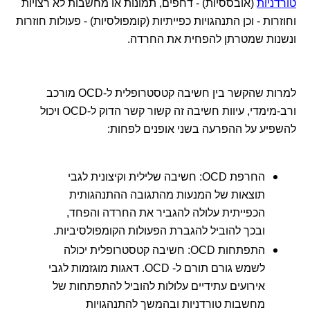
טורדניות
(אובססיות) - דחפים, תמונות או מחשבות לא רצויות
וחוזרות - וכן התנהגויות כפייתיות (קומפולסיות) - פעולות חוזרות
ונשנות שמטרתן להפחית את החרדה.
למרות שהקשר בין חשיבה קטסטרופלית ל-OCD מורכב
ורב-מימדי, עיוות חשיבה זה קשור קשר הדוק ל-OCD ויכול
להשפיע על ההפרעה בשני אופנים לפחות:
החרפת OCD: חשיבה שלילית וקיצונית לגבי
תוצאות של המנעות מהתגובה ההתנהגותית
הכפייתית עלולה להגביר את החרדה והפחד,
ובכך להוביל להגברת הפעולות הקומפולסיביות.
התפתחות OCD: חשיבה קטסטרופלית יכולה
לשמש גורם תורם ל- OCD. דאגות מוגזמות לגבי
אירועים עתידיים עלולות להוביל להתפתחות של
מחשבות טורדניות ובהמשך להתנהגויות