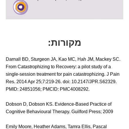
מקורות:
Darnall BD, Sturgeon JA, Kao MC, Hah JM, Mackey SC.
From Catastrophizing to Recovery: a pilot study of a
single-session treatment for pain catastrophizing. J Pain
Res. 2014 Apr 25;7:219-26. doi: 10.2147/JPR.S62329.
PMID: 24851056; PMCID: PMC4008292.
Dobson D, Dobson KS. Evidence-Based Practice of
Cognitive Behavioural Therapy. Guilford Press; 2009
Emily Moore, Heather Adams, Tamra Ellis, Pascal