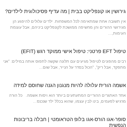
גירושין או קונפליקט בבית | מה עדיף פסיכולוגית לילדים?
אין תשובה אחת שמתאימה לכל המשפחות. ילדים עלולים להיפגע הן
מגירושי ההורים והן מחשיפה ממושכת לקונפליקט ביניהם, אבל עוצמת
העימות,…
טיפול EFT פרטני: טיפול אישי ממוקד רגש (EFIT)
רבים מהפונים לטיפול מגיעים עם תלונה שקשה לתפוס אותה במילים: "אני
מתפקד, אבל ריק", "הכול בסדר על הנייר, אבל שום…
אשמה הורית עלולה להיות מנגנון הגנה שחוסם למידה
אחד האתגרים ההוריים המתעתעים ביותר הוא ויסות אשמה. כל הורה
מרגיש לפעמים, בינו לבין עצמו, שהוא בכלל ילד שנכנס…
סופר-אגו הורס-אגו בלופ הטראומטי | חבלה בריבונות
הנפשית