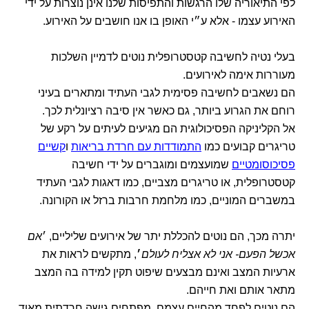
לפי התיאוריה שלו הרגשות והתפיסות שלנו אינן נוצרות על ידי
האירוע עצמו - אלא ע״י האופן בו אנו חושבים על האירוע.
בעלי נטיה לחשיבה קטסטרופלית נוטים לדמיין השלכות
מעוררות אימה לאירועים.
הם נשאבים לחשיבה פסימית לגבי העתיד ומתארים בעיני
רוחם את הגרוע ביותר, גם כאשר אין סיבה רציונלית לכך.
אל הקליניקה הפסיכולוגית הם מגיעים לעיתים על רקע של
טריגרים קבועים כמו
התמודדות עם חרדת בריאות
ו
קשיים
פסיכוסומטיים
שמועצמים ומוגברים על ידי חשיבה
קטסטרופלית, או טריגרים מצביים, כמו דאגות לגבי העתיד
במשברים המוניים, כמו מלחמת חרבות ברזל או הקורונה.
יתרה מכך, הם נוטים להכללת יתר של אירועים שליליים, ׳
אם
אכשל הפעם- אני לא אצליח לעולם
׳
, מתקשים לראות את
ארעיות המצב ואינם מבצעים שיפוט תקין למידה בה המצב
מתאר אותם ואת חייהם.
הם נוטים לפחד מהחיים עצמם, מפתחים גישה חרדתית מאוד,