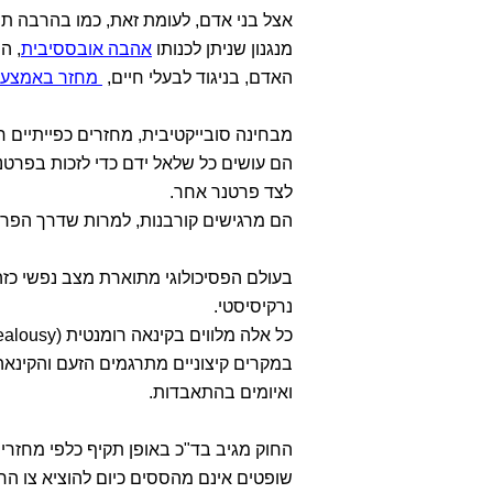
אצל בני אדם, לעומת זאת, כמו בהרבה תופ
מנגנון שניתן לכנותו
אהבה אובססיבית
, ה
האדם, בניגוד לבעלי חיים,
מחזר באמצעות
מבחינה סובייקטיבית, מחזרים כפייתיים ח
הם עושים כל שלאל ידם כדי לזכות בפרטנ
לצד פרטנר אחר.
הם מרגישים קורבנות, למרות שדרך הפרי
בעולם הפסיכולוגי מתוארת מצב נפשי כזה
נרקיסיסטי.
כל אלה מלווים בקינאה רומנטית (Jealousy) ובצרות עין (Envy).
במקרים קיצוניים מתרגמים הזעם והקינא
ואיומים בהתאבדות.
החוק מגיב בד"כ באופן תקיף כלפי מחזרים
שופטים אינם מהססים כיום להוציא צו הר