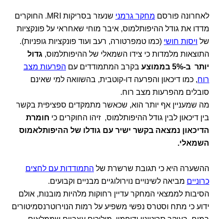
לאחרונה פורסם
מחקר גרמני
שנעזר בסריקות MRI. החוקרים
מדדו את גודל ההיפותלמוס, איבר מוחי שאחראי על פונקציות
של
ויסות חושי
(כמו טמפרטורה, רעב ועוד פונקציות גופניות).
התוצאות מלמדות כי צידו השמאלי של ההיפותלמוס,
גדול
יותר ב-5%
בממוצע
בקרב המתמודדים עם
הפרעות מצב
רוח
, כמו דיכאון והפרעה דו-קוטבית, בהשוואה למי שאינם
סובלים מהפרעות מצב רוח.
מה שמעניין אף יותר הוא, שכאשר מתמקדים ספציפית בקשר
בין דיכאון לבין גודל ההיפותלמוס, זיהו החוקרים כי
חומרת
הדיכאון נמצאה בקשר ישיר עם גודלו של ההיפותלאמוס
השמאלי.
ההשערה היא כי תגובת שרשרת של
התמודדות עם לחצים
כרוניים
מביאה לשינויים נוירולוגיים מבניים וקבועים.
הסיבות לממצאי המחקר עדיין רחוקות מלהיות מובנות, אולם
ידוע כי מתח וסטרס נפשי משפיע על רמות הנוירוטרנסמיטורים