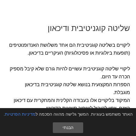
שליטה קוגניטיבית ודיכאון
ליקויים בשליטה קוגניטיבית הם אחד משלושת האנדופנוטיפים
(תופעות ביולוגיות או פסיכולוגיות) העיקריים בדיכאון.
ליקויי שליטה קוגניטיבית עשויים להיות גורם שלא קיבל מספיק
הכרה עד היום.
הספרות המקצועית בנושא שליטה קוגניטיבית בדיכאון
מוגבלת.
המיקוד בליקויים אלו בעבודה הקלינית והמחקרית עם דיכאון
הוזנח צפוי להוביל לשיפור תוצאות הדיכאון.
האתר משתמש בעוגיות. המשך גלישה מהווה הסכמה ל
מדיניות הפרטיות
.
מחקר מקיץ 2021
מתאר אפיקים קליניים ומחקרים ממוקדי
שליטה קוגניטיביים, אשר סביר להניח שיובילו שיטות טיפול
הבנתי
מוכחות.