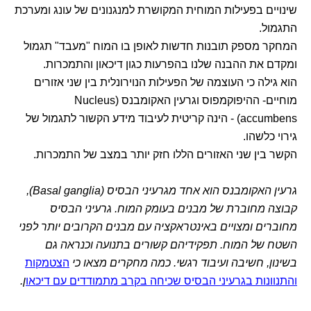
שינויים בפעילות המוחית המקושרת למנגנונים של עונג ומערכת
התגמול.
המחקר מספק תובנות חדשות לאופן בו המוח "מעבד" תגמול
ומקדם את ההבנה שלנו בהפרעות כגון דיכאון והתמכרות.
הוא גילה כי העוצמה של הפעילות הנוירונלית בין שני אזורים
מוחיים- ההיפוקמפוס וגרעין האקומבנס (Nucleus
accumbens) - הינה קריטית לעיבוד מידע הקשור לתגמול של
גירוי כלשהו.
הקשר בין שני האזורים הללו חזק יותר במצב של התמכרות.
גרעין האקומבנס הוא אחד מגרעיני הבסיס (Basal ganglia),
קבוצה מחוברת של מבנים בעומק המוח. גרעיני הבסיס
מחוברים ומצויים באינטראקציה עם מבנים הקרובים יותר לפני
השטח של המוח. תפקידיהם קשורים בתנועה וכנראה גם
בשינון, חשיבה ועיבוד רגשי. כמה מחקרים מצאו כי
הצטמקות
והתנוונות בגרעיני הבסיס שכיחה בקרב מתמודדים עם דיכאו
ן.