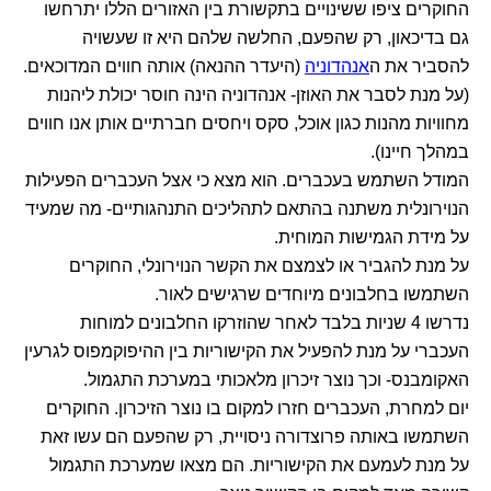
החוקרים ציפו ששינויים בתקשורת בין האזורים הללו יתרחשו
גם בדיכאון, רק שהפעם, החלשה שלהם היא זו שעשויה
להסביר את ה
אנהדוניה
(היעדר ההנאה) אותה חווים המדוכאים.
(על מנת לסבר את האוזן- אנהדוניה הינה חוסר יכולת ליהנות
מחוויות מהנות כגון אוכל, סקס ויחסים חברתיים אותן אנו חווים
במהלך חיינו).
המודל השתמש בעכברים. הוא מצא כי אצל העכברים הפעילות
הנוירונלית משתנה בהתאם לתהליכים התנהגותיים- מה שמעיד
על מידת הגמישות המוחית.
על מנת להגביר או לצמצם את הקשר הנוירונלי, החוקרים
השתמשו בחלבונים מיוחדים שרגישים לאור.
נדרשו 4 שניות בלבד לאחר שהוזרקו החלבונים למוחות
העכברי על מנת להפעיל את הקישוריות בין ההיפוקמפוס לגרעין
האקומבנס- וכך נוצר זיכרון מלאכותי במערכת התגמול.
יום למחרת, העכברים חזרו למקום בו נוצר הזיכרון. החוקרים
השתמשו באותה פרוצדורה ניסויית, רק שהפעם הם עשו זאת
על מנת לעמעם את הקישוריות. הם מצאו שמערכת התגמול