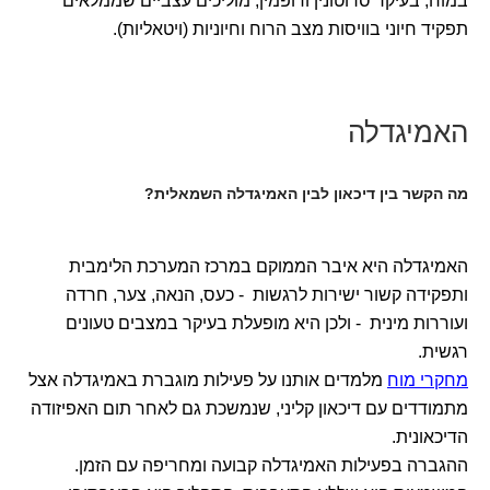
במוח, בעיקר סרוטונין ודופמין, מוליכים עצביים שממלאים
תפקיד חיוני בוויסות מצב הרוח וחיוניות (ויטאליות).
האמיגדלה
מה הקשר בין דיכאון לבין
האמיגדלה השמאלית?
האמיגדלה היא איבר הממוקם במרכז המערכת הלימבית
ותפקידה קשור ישירות לרגשות - כעס, הנאה, צער, חרדה
ועוררות מינית - ולכן היא מופעלת בעיקר במצבים טעונים
רגשית.
מחקרי מוח
מלמדים אותנו על פעילות מוגברת באמיגדלה אצל
מתמודדים עם דיכאון קליני, שנמשכת גם לאחר תום האפיזודה
הדיכאונית.
ההגברה בפעילות האמיגדלה קבועה ומחריפה עם הזמן.