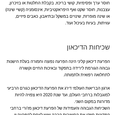
חוסר ערך ופסימיות, קושי בריכוז, בקבלת החלטות או בזיכרון,
עצבנות, חוסר שקט ואף היפראקטיביות, אינסומניה (קשיי שינה)
או שינה מופרזת, שינויים במשקל ובתיאבון, כאבים פיזיים,
עוויתות, בעיות בעיכול ועוד.
שכיחות הדיכאון
הפרעת דיכאון קליני הינה הפרעה נפוצה וחמורה בעלת הישנות
גבוהה הגורמת לירידה בתפקוד ובאיכות החיים וקשורה
לתחלואה רפואית ולתמותה.
ארגון הבריאות העולמי דירג את הפרעת הדיכאון כגורם הרביעי
למוגבלות ברחבי העולם, ועד שנת 2020 היא צפויה להיות
מדורגת במקום השני.
השכיחות הגבוהה והעמידות של הפרעת דיכאון מז'ורי ברחבי
המדינות חיזקו את החשיבות הרבה שיש לייחס להפרעה זו