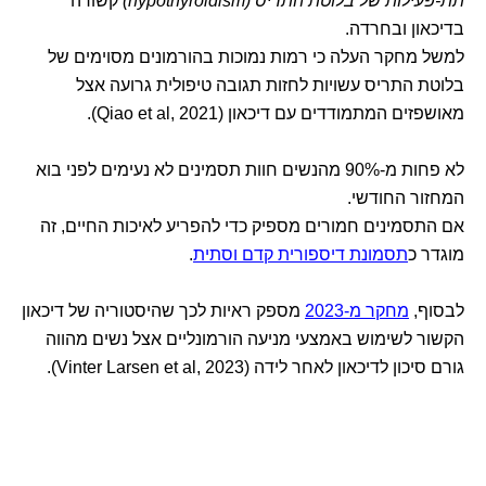
תת-פעילות של בלוטת התריס (hypothyroidism)
קשורה
בדיכאון ובחרדה.
למשל מחקר העלה כי רמות נמוכות בהורמונים מסוימים של
בלוטת התריס עשויות לחזות תגובה טיפולית גרועה אצל
מאושפזים המתמודדים עם דיכאון (Qiao et al, 2021).
לא פחות מ-90% מהנשים חוות תסמינים לא נעימים לפני בוא
המחזור החודשי.
אם התסמינים חמורים מספיק כדי להפריע לאיכות החיים, זה
מוגדר כ
תסמונת דיספורית קדם וסתית
.
לבסוף,
מחקר מ-2023
מספק ראיות לכך שהיסטוריה של דיכאון
הקשור לשימוש באמצעי מניעה הורמונליים אצל נשים מהווה
גורם סיכון לדיכאון לאחר לידה (Vinter Larsen et al, 2023).