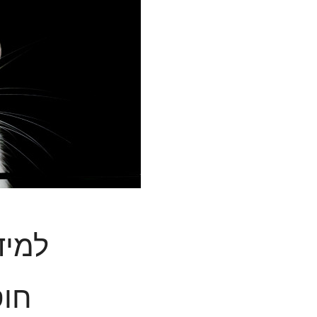
למיד
חוס