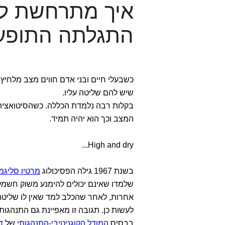
איך מתרחשת למי
התגלתה התופע
כשבעלי חיים ובני אדם חווים מצב מלחיץ
שיש להם שליטה עליו.
בקלות רבה נלמדת הכללה. כשהסיטואציה מ
המצב וכך הוא יהיה תמיד.
High and dry...
בשנת 1967 גילה הפסיכולוג
מרטין סליגמן
שלמדו שאינם יכולים להימנע משוק חשמל
אחרות, לאחר שהכלב למד שאין לו שליטה ע
לעשות כן. תגובה זו מאפיינת גם התנהגות
בבסיס
המודל הקוגניטיבי-התנהגותי
של
ד