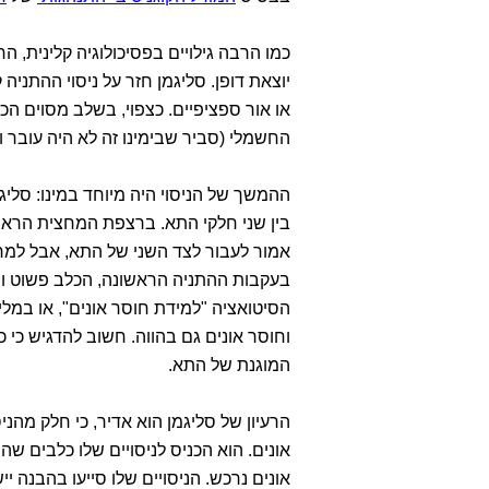
כמו הרבה גילויים בפסיכולוגיה קלינית, החי
יוצאת דופן. סליגמן חזר על ניסוי ההתניה
או אור ספציפיים. כצפוי, בשלב מסוים הכ
החשמלי (סביר שבימינו זה לא היה עובר וע
ההמשך של הניסוי היה מיוחד במינו: סל
בין שני חלקי התא. ברצפת המחצית הראש
אמור לעבור לצד השני של התא, אבל למ
בעקבות ההתניה הראשונה, הכלב פשוט וית
הסיטואציה "למידת חוסר אונים", או במל
וחוסר אונים גם בהווה. חשוב להדגיש כי
המוגנת של התא.
הרעיון של סליגמן הוא אדיר, כי חלק מהנ
אונים. הוא הכניס לניסויים שלו כלבים שהצט
אונים נרכש. הניסויים שלו סייעו בהבנה 