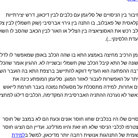
בור בין הניסויים של סליגמן עם כלבים לבין דיכאון, דרש יצירתייות
 קלאסית של פאבלוב, בו התנה בין גירוי אברסיבי (שוק חשמלי) לבין צל
לב רכש את האסוציאציה בין הצליל או האור לבין הכאב שהסב לו השוק
דת הלסינקי...).
יגמן הרכיב מחיצה באמצע התא בו שהה הכלב באופן שמאפשר לו לדלג
ונה של התא קיבל הכלב שוק חשמלי ובשנייה לא. ההגיון אומר שהכל
רבה ההפתעה הוא העדיף דווקא להתיישב ברצפת התא בה הועבר השו
ר על האפשרות לעבור לאזור המוגן. סליגמן המופתע כינה את
ים אחרות, למידה מתסכלת על מסוגלות נמוכה בעבר תורמת לייאוש
 כאשר לא נערכה ההתניה האברסיבית המקדימה, הכלבים דילגו למחצי
יסויים שלו היו בכלבים שחוו חוסר אונים וכעת הם לא במצב של חוסר
רפו לכלבי הניסוי שלא חוו זאת והיוו מודלינג. ועדיין הם הציגו חוסר
יישומית של התנהגות אנושית רחבה יותר מדיכאון, למשל ב
למידת