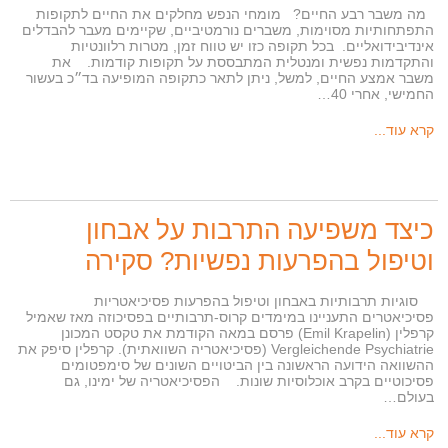
מה משבר רבע החיים? מומחי הנפש מחלקים את החיים לתקופות
התפתחותיות מסוימות, משברים נורמטיביים, שקיימים מעבר להבדלים
אינדיבידואליים. בכל תקופה כזו יש טווח זמן, מטרות רלוונטיות
והתקדמות נפשית ומנטלית המתבססת על תקופות קודמות. את
משבר אמצע החיים, למשל, ניתן לתאר כתקופה המופיעה בד״כ בעשור
החמישי, אחרי 40…
קרא עוד...
כיצד משפיעה התרבות על אבחון
וטיפול בהפרעות נפשיות? סקירה
סוגיות תרבותיות באבחון וטיפול בהפרעות פסיכיאטריות
פסיכיאטרים התעניינו במימדים קרוס-תרבותיים בפסיכוזה מאז שאמיל
קרפלין (Emil Krapelin) פרסם במאה הקודמת את טקסט המכונן
Vergleichende Psychiatrie (פסיכיאטריה השוואתית). קרפלין סיפק את
ההשוואה הידועה הראשונה בין הביטויים השונים של סימפטומים
פסיכוטיים בקרב אוכלוסיות שונות. הפסיכיאטריה של ימינו, גם
בעולם…
קרא עוד...