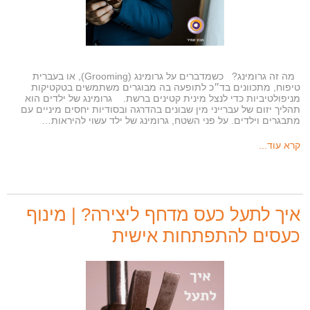
מה זה גרומינג? כשמדברים על גרומינג (Grooming), או בעברית
טיפוח, מתכוונים בד״כ לתופעה בה מבוגרים משתמשים בטקטיקות
מניפולטיביות כדי לנצל מינית קטינים ברשת. גרומינג של ילדים הוא
תהליך יזום של עברייני מין שבונים בהדרגה ובסודיות יחסים מיניים עם
מתבגרים וילדים. על פני השטח, גרומינג של ילד עשוי להיראות…
קרא עוד...
איך לתעל כעס מדחף ליצירה? | מינוף
כעסים להתפתחות אישית