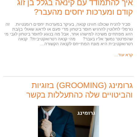
איך להתמודד עם קינאה בגלל בן זוג
קודם ומערכות יחסים מהעבר?
סביר להניח שכולנו חווינו קנאה, בעיקר במערכות יחסים רומנטיות. זה
נורמלי לחלוטין להרגיש חוסר ביטחון מדי פעם או לדאוג שאולי בן/בת
הזוג מפתחים משיכה למישהו אחר, אבל מה בנוגע לחוסר ביטחון לגבי מי
שהפרטנר נמשך אליו בעבר? מהי קנאה רטרואקטיבית? קנאה
רטרואקטיבית היא מונח המתייחס לקנאה הקשורה…
קרא עוד...
גרומינג (GROOMING) בזוגיות
והביטויים שלה כהתעללות בקשר