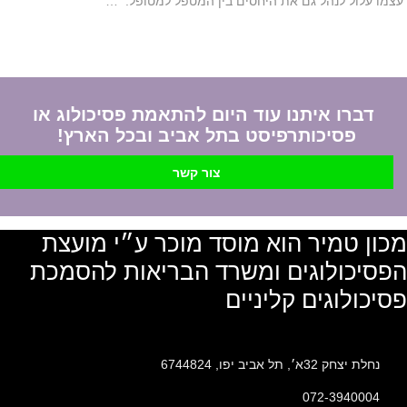
עצמו עלול לנהל גם את היחסים בין המטפל למטופל. …
דברו איתנו עוד היום להתאמת פסיכולוג או
פסיכותרפיסט בתל אביב ובכל הארץ!
צור קשר
מכון טמיר הוא מוסד מוכר ע״י מועצת
הפסיכולוגים ומשרד הבריאות להסמכת
פסיכולוגים קליניים
נחלת יצחק 32א׳, תל אביב יפו, 6744824
072-3940004