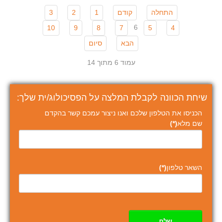
התחלה
קודם
1
2
3
6
10
9
8
7
5
4
הבא
סיום
עמוד 6 מתוך 14
שיחת הכוונה לקבלת המלצה על הפסיכולוג/ית שלך:
הכניסו את הטלפון שלכם ואנו ניצור עמכם קשר בהקדם
שם מלא
(*)
השאר טלפון
(*)
שלח