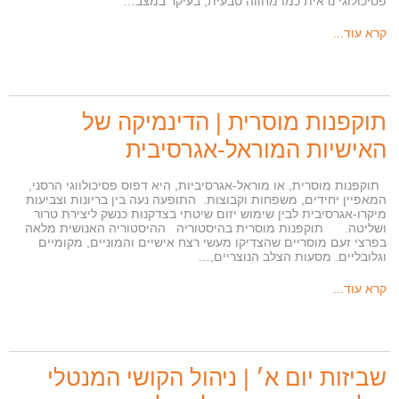
פסיכולוגי נראית כמו מחווה טבעית, בעיקר במצב…
קרא עוד...
תוקפנות מוסרית | הדינמיקה של
האישיות המוראל-אגרסיבית
תוקפנות מוסרית, או מוראל-אגרסיביות, היא דפוס פסיכולווגי הרסני,
המאפיין יחידים, משפחות וקבוצות. התופעה נעה בין בריונות וצביעות
מיקרו-אגרסיבית לבין שימוש יזום שיטתי בצדקנות כנשק ליצירת טרור
ושליטה. תוקפנות מוסרית בהיסטוריה ההיסטוריה האנושית מלאה
בפרצי זעם מוסריים שהצדיקו מעשי רצח אישיים והמוניים, מקומיים
וגלובליים. מסעות הצלב הנוצריים,…
קרא עוד...
שביזות יום א׳ | ניהול הקושי המנטלי