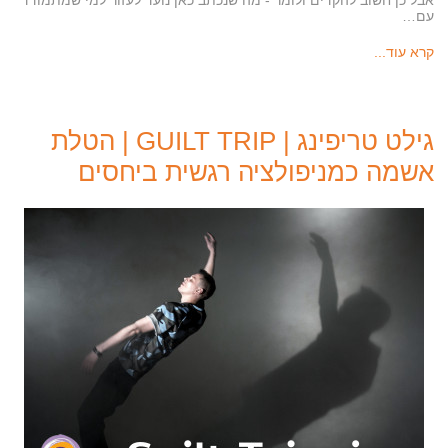
אבל כן חשוב להקדים ולומר - מה שנכתב כאן נועד לעזור למי שמתמודד
עם…
קרא עוד...
גילט טריפינג | GUILT TRIP | הטלת
אשמה כמניפולציה רגשית ביחסים