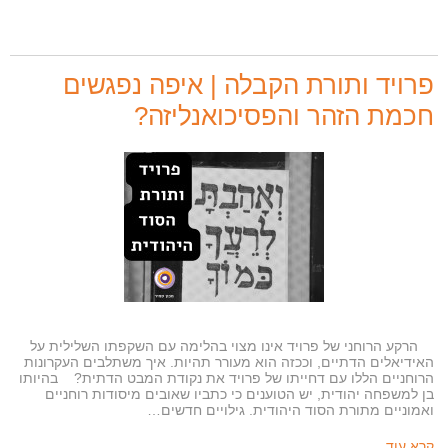
פרויד ותורת הקבלה | איפה נפגשים
חכמת הזהר והפסיכואנליזה?
הרקע הרוחני של פרויד אינו מצוי בהלימה עם השקפתו השלילית על
האידיאלים הדתיים, וככזה הוא מעורר תהיות. איך משתלבים העקרונות
הרוחניים הללו עם דחייתו של פרויד את נקודת המבט הדתית? בהיותו
בן למשפחה יהודית, יש הטוענים כי כתביו שאובים מיסודות רוחניים
ואמוניים מתורת הסוד היהודית. גילויים חדשים…
קרא עוד...