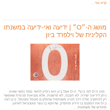
קרא עוד...
מושג ה-״O״ | ידיעה ואי-ידיעה במשנתו
הקלינית של וילפרד ביון
מהו ה-O לפי ביון? ה-O אצל ביון הוא ניסיון לתאר ממד נפשי שאינו
ניתן לידיעה ישירה. לא תובנה, לא פרשנות, אלא מציאות פנימית שאפשר
רק להתקרב אליה דרך חוויה משותפת שחולקים מטפל ומטופל. ביון ראה
ב-O את המקום בו הידע מתפרק, שדווקא בו נוצר פוטנציאל לארגון
מחודש של משמעות.…