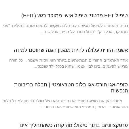
טיפול EFT פרטני: טיפול אישי ממוקד רגש (EFIT)
רבים מהפונים לטיפול מגיעים עם תלונה שקשה לתפוס אותה במילים: "אני
מתפקד, אבל ריק", "הכול בסדר על הנייר, אבל שום…
אשמה הורית עלולה להיות מנגנון הגנה שחוסם למידה
אחד האתגרים ההוריים המתעתעים ביותר הוא ויסות אשמה. כל הורה
מרגיש לפעמים, בינו לבין עצמו, שהוא בכלל ילד שנכנס…
סופר-אגו הורס-אגו בלופ הטראומטי | חבלה בריבונות
הנפשית
אחבר כאן את מושג הסופר-אגו הורס-האגו של רונלד בריטון למודל הלופ
הטראומטי. הרעיון המרכזי הוא שסופר-אגו הרסני…
פרפקציוניזם בתוך טיפול: מה קורה כשהתהליך אינו