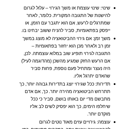
שינוי: שינוי עוצמת או משך הגירוי – עלול לגרום
להישנות של התגובה המקורית. כלומר, לאחר
שמתרגלים לרעש, אם הוא יתגבר עם הזמן, או
ייפסק בפתאומיות, סביר להניח ששוב יבחינו בו.
משך זמן: אם גירוי ההביטואציה לא מוצג במשך
זמן רב ולאחר מכן הוא יחזור בפתאומיות –
התגובה לגירוי תופיע שוב במלוא עוצמתה. לכן,
אם הרעש החזק שמגיע מהשכן (מהדוגמה לעיל)
היה נעצר ומתחיל פעם נוספת, פחות סביר
שהאדם יתרגל אליו.
תדירות: ככל שגירוי יוצג בתדירות גבוהה יותר, כך
תתרחש הביטואציה מהירה יותר. כך, אם אדם
מתבשם מדי יום באותו בושם, סביר כי ככל
שיחלפו הימים, כך הוא יפסיק לשים לב אליו
מוקדם יותר.
עוצמה: גירויים עזים מאוד נוטים לגרום