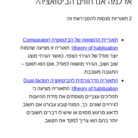
אז למה אנו חווים הביטואציה?
2 תאוריות מנסות להסביראת זה:
תאוריית ההשוואה של הביטואציה (Comparator
theory of habituation)
: תאוריה זו מציעה שהמוח
יוצר מודל של הגירוי הצפוי. כאשר הגירוי מוצג
שוב ושוב, הגירוי מושווה למודל, ואם הוא תואם –
התגובה מעוכבת.
התאוריה הדו־גורמית להביטואציה (Dual-factor
theory of habituation)
:
התאוריה מציעה כי
תהליכים עצביים מווסתים את מידת ההיענות
לגירויים שונים. כך, המוח קובע עבורנו אם חשוב
לדאוג מרעש מסוים או שיש לו דברים חשובים
יותר בהם הוא צריך למקד את הקשב.