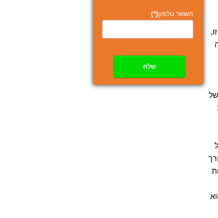
השאר טלפון
(*)
ו,
שלח
של
ל
רך
ת
וא