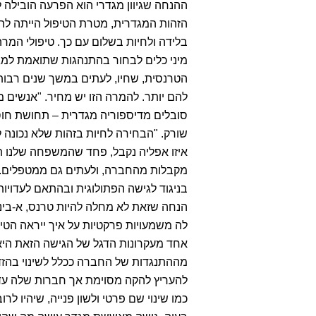
ההנחה שגיוון מגדרי הוא הפרעה הובילה
הזהות המגדרית, מטרת הטיפול הייתה להח
בלידה ולחיות בשלום עם כך. טיפולי המר
מיני כלים לבחור בהתנהגות שתואמת למג
הטרנסית, שחיו, לעתים במשך שנים רבות
להם יותר. להמרה הזו יש מחיר. "אנשים 
סובלים מדיספוריה מגדרית – תחושת חוסר 
שורק. "הבחירה לחיות בזהות שלא נכונה ל
איזו אפליה נקבל, פחד שהמשפחה שלנו ת
מקבלות מהחברה, ולעתים גם ממטפלים."
בניגוד לגישה הפתולוגית ובהתאם לעדויו
הנחה שזאת לא מחלה להיות טרנס, א-בינא
לה משמעויות פרקטיות על איך ייראה הטיפ
אחד מעקרונות הדגל של הגישה הזאת היא 
מההתנגדות של החברה ככלל לשינוי בהזד
להעריץ להקה מסוימת אך חברות שלה עדי
כמו שינוי שם פרטי ולשון פנייה, שיהיו