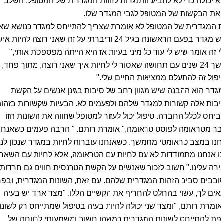
יכולה כדי לא להביע התנגדות לזהות המגדרית של המטופל. השלב
ד את הבקשות של המטופל לגבי המגדר שלו.
 המגדרית של המטופל לא אומרת שצריך להתייחס למגדר כנושא שאי
מעורר חשד כלל. "כשהגעתי לטיפול מאשש מגדר בפעם הראשונה בגיל 24 ודיברתי על זה שאני רוצה להיו
ה אומר שיש לי עוד כל מיני בעיות אז היא הייתה מפספסת אותי,"
אומרת רותם. "אני הייתי צריכה לחיות במשך 24 שנים עם תחושה שאסור לי לחיות איך שאני רוצה, מתוך פחד,
פול זה להתעלם ממציאות החיים שלי."
מגדר הוא ההבנה שיש מגוון רחב של סיבות בגינן אנשים על הקשת
יבות אלה קשורות למגדר שלהם ולפעמים לא. הבעיות שקשורות בזהו
יחס לכלל החברה. טיפול יכול לעזור למטופל שחווה את השונות הזו
בר מטראומה לפוסט טראומה," אומרת רותם. " הרבה פעמים כשאנחנ
אנחנו במצב טראומטי מתמשך. כשאנחנו עוברות לחיות במגדר שנכון לנו,
ו אנחנו מתמודדות לא עם לחיות עם הטראומה, אלא לחיות עם השארי
ה עלינו." חשוב לזכור שאנשים על הקשת הטרנסית חווים גם חרדות,
סובבים סביב הזהות המגדרית שלהם. עם זאת, השונות המגדרית, ובפ
ים לך, עשוי בהחלט להחריף את הקשיים הללו. "מצד אחד יש בעיה
ומרת רותם, "ומצד שני יכולה להיות בעיה בטיפול שמתייחס רק לשונו
פת להתייחס לשונות המגדרית כמשהו חשוב ומשמעותי לרווחה של