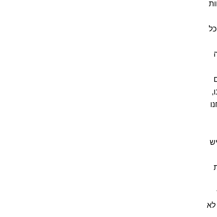
ות
כל
,
ו
ש
לא