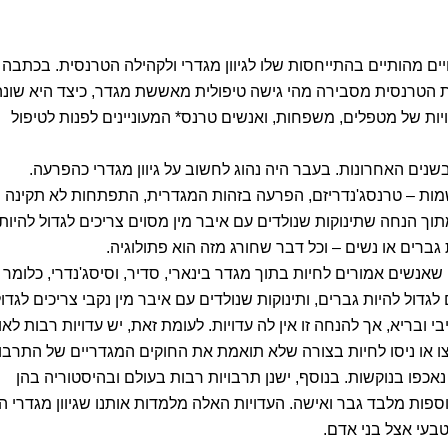
ים מהותיים בהתייחסות שלו לגיוון מגדרי ולקהילה הטרנסית. בכתבה ז
ת הטרנסית מסבירה מהי גישה טיפולית מאששת מגדר, כיצד היא שונה
יות של מטפלים, משפחות, ואנשים טרנס* המעוניינים לפנות לטיפול
שנים האחרונות. בעבר היה נהוג לחשוב על גיוון מגדרי כהפרעה.
 שמות – טרנסג'נדריזם, הפרעה בזהות המגדרית, התפתחות לא תקינה 
תוך הנחה שתינוקות שנולדים עם איבר מין מסוים צריכים לגדול להיות
ברים או נשים – וכל דבר שחורג מזה הוא פתולוגיה.
שים אמורים לחיות בתוך מגדר בינארי, סדיר, וסיסג'נדרי, כלומר
 לגדול להיות גברים, ותינוקות שנולדים עם איבר מין נקבי צריכים לגדו
י ובריא, אך להנחה זו אין לה עדויות. לעומת זאת, יש עדויות רבות לאו
ו או ניסו לחיות בצורה שלא תואמת את החוקים המגדריים של התרבו
אכפו בנוקשות. בנוסף, ישנן תרבויות רבות בעולם ובהיסטוריה בהן
 נוספות מלבד גבר ואישה. העדויות האלה מלמדות אותנו שגיוון מגדרי ה
טבעי אצל בני אדם.