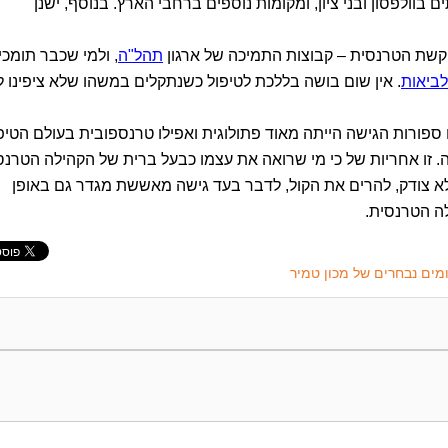
 בוולפסון ובני ציון, ומקומות נוספים ברחבי הארץ. בנוסף, ישנן
קשת הטרנסית – קבוצות התמיכה של ארגון
תהל"ה
, ולמי שכבר תומכי
ביאות
. אין שום בושה בללכת לטיפול כשנתקלים במשהו שלא ציפינו ל
ם ספורות הגישה הייתה מאוד פתולוגית ואפילו טרנספובית בעולם הטיפו
ה. זו אחריות של כי מי שרואה את עצמו כבעל ברית של הקהילה הטרנס
 צודק, להרים את הקול, לדבר בעד גישה מאששת מגדר גם באופן
לה הטרנסית.