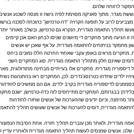
המקור לרווחה שלהם.
ששת מגדר, מתוך פאניקה מסוימת לפיה גישה זו מנסה לשכנע אנשים
 מצביעים לרוב על תופעה הקרויה "דה-טרנזישן" כהוכחה לסכנה בגישה
שעשו תהליך התאמה מגדרית, הנקרא גם טרנזישן, ובשלב מאוחר יותר
לה זו הגיעה מתוך מחקרים די מיושנים שניסו לבחון האם אכן קיימים
ון מתמקד בניתוחים להתאמה מגדרית. על אף שאכן יש אנשים
 מחקרים מראים באופן עקבי שאחוזי החרטה הללו נמוכים ביחס
ם דומים שאינם חלק מתהליך התאמה מגדרית. סוג המחקרים השני
 דיספוריה מגדרית. מחקרים אלו בעייתיים מבחינה מתודולוגית, מאח
יו ילדים שיזדהו כטרנסג'נדרים. לכן, המחקרים ראו בהתנהגות נשית
כסממנים לדיספוריה מגדרית בקרב ילדים. אם הם ממשיכים להזדהות
בלידה) בבגרותם, המחקרים מתייחסים לזה כדה-טרנזישן. ישנם מחקר
תר מהימנה, וכיום יודעים שההערכות של אנשים שחזרו להזדהות
 להתאמה מגדרית, דומים להערכות של אנשים שעושים תהליך להתאמ
התאמה מגדרית, ולאחר מכן עוברים תהליך חזרה. אחת הסיבות הנפוצות
שלנו. אנשים שמנסים לעשות תהליך התאמה מגדרית ולאחריו עדיין ל