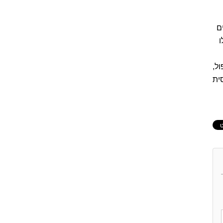
ם
ו
ל,
ית