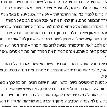
 לכך שהטיפול בה היה טיפול המרה. אם למישהו הייתה בעיה בהתפתח
זיר אותו לתלם, כלומר, להחזיר אנשים לחיות במגדר שיוחס להם
ה יכולים לעבוד במישור ההתנהגותי – אפשר לשכנע אנשים באמצעות 
דר המצופה מהם. ניתן לראות את זה אצל אנשים רבים על הקשת
, במגדר ובזהות שלא מתאים להם לפני שבחרו לחיות בצורה שבריאה
ממגדר מגוון שמנסים לחיות בתוך תבניות בינאריות הרבה פעמים
נוחות קשה שמלווה ניסיון לחיות במגדר שלא נכון לנו." אומרת רותם
נו ולסבול את הדיספוריה נובעת לרוב מתוך פחד – פחד ממה יעשו לנו
פסיק לאהוב אותנו. אנחנו לומדות את הפחד הזה מתוך מסרים שאנחנ
ת על הטבע האנושי כמגוון מגדרית, גישה מאששת מגדר פועלת מתוך
רי, או כל זהות מגדרית לא נורמטיבית אחרת. זאת הנחה בסיסית, שי
ול.
לפנות למטופלים בשם ובלשון הפנייה שהם רוצים. הסיבה לכך נובעת
הות של בן אדם – החל מהדברים הקטנים, כמו מישהי שהפסיקה
ין קוראות לה מעריצה של הלהקה הזאת, וכלה בדברים מהותיים יותר
 לרוב קשים למשפחה והסביבה. מתוך ההכרה בזה שהזהות המגדרית היא 