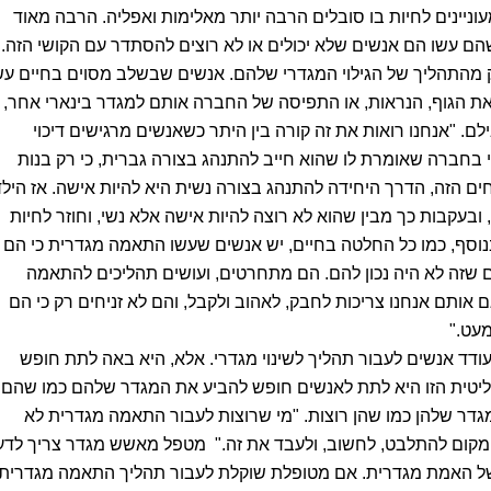
יינים לחיות בו סובלים הרבה יותר מאלימות ואפליה. הרבה מאוד
עשו הם אנשים שלא יכולים או לא רוצים להסתדר עם הקושי הזה. 
מהתהליך של הגילוי המגדרי שלהם. אנשים שבשלב מסוים בחיים עש
 הגוף, הנראות, או התפיסה של החברה אותם למגדר בינארי אחר,
ם. "אנחנו רואות את זה קורה בין היתר כשאנשים מרגישים דיכוי
י בחברה שאומרת לו שהוא חייב להתנהג בצורה גברית, כי רק בנות
ים הזה, הדרך היחידה להתנהג בצורה נשית היא להיות אישה. אז הילד
בעקבות כך מבין שהוא לא רוצה להיות אישה אלא נשי, וחוזר לחיות
נוסף, כמו כל החלטה בחיים, יש אנשים שעשו התאמה מגדרית כי הם
 שזה לא היה נכון להם. הם מתחרטים, ועושים תהליכים להתאמה
ם אותם אנחנו צריכות לחבק, לאהוב ולקבל, והם לא זניחים רק כי הם
מעט."
דד אנשים לעבור תהליך לשינוי מגדרי. אלא, היא באה לתת חופש
ליטית הזו היא לתת לאנשים חופש להביע את המגדר שלהם כמו שהם
מגדר שלהן כמו שהן רוצות. "מי שרוצות לעבור התאמה מגדרית לא
ות מקום להתלבט, לחשוב, ולעבד את זה." מטפל מאשש מגדר צריך לד
ך של האמת מגדרית. אם מטופלת שוקלת לעבור תהליך התאמה מגדרית,