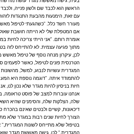
בעיה, גישה מאששת מגדר עושה מה שהיא 
הראשון הוא לכבד שם ולשון פנייה, ולכב
עם זאת, הימנעות מהבעת התנגדות לזהות
אם המטפלת שלי לא הייתה חושבת שאולי ז
מתוך פגיעה עצמית. לא להתייחס לזה בטי
לכן, עיקרון מנחה נוסף של טיפול מאשש 
הטרנסית פונים לטיפול, כאשר לפעמים ס
המגדרית עשויות לנבוע, למשל, מהשונות ב
להתמודד איתה. "דוגמה נוספת היא המע
חיות בניסיון להיות מגדר שלא נכון לנו, 
אנחנו עוברות למצב של פוסט טראומה, ב
שלה, הצלקות שלה, והסימנים שהיא השאיר
דיכאונות, קשיים ולבטים שאינם בהכרח 
הצורך לחיות שנים רבות במגדר שלא מתא
בטיפול שלא מתייחס לשונות המגדרית," א
המגדרית." לכן, גישה מאששת מגדר שוא