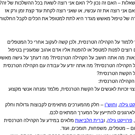
שאלות – האם זה נכון לי? האם אני רוצה לשאת בכל ההשלכות של זה?
 אני רוצה את זה עכשיו, או שאני רוצה לקחת עוד קצת זמן ורק אז
טרה של טיפול מאשש מגדר היא לתת למטופל את הכלים לקבל החלטות
ללמוד על הקהילה הטרנסית, ולכן קשה לעקוב אחרי כל המטפלים
צים לפנות למטפל או להפנות אליו אדם אהוב שמעוניין בטיפול
אות: מה אתה חושב על הקהילה הטרנסית? מה דעתך על גישה מאש
הקהילה הטרנסית? מה אתה יודע על עבודה עם הקהילה הטרנסית
על הקשת הטרנסית?
 הקהילה הטרנסית:
יצוי זכויות לאנשים על הקשת הטרנסית, מלמד ומנחה אנשי מקצוע
קט גילה
,
וחוש"ן
– חלק מהמערכים מתאימים לקבוצות גדולות וחלק
לארגונים להתייעץ על המערך המתאים לכם.
,
פרוייקט גילה
, ו
ברית הלביאות
מלאים במידע על הקהילה הטרנסית
ם – מטפלים, משפחות, תומכים, ועוד.