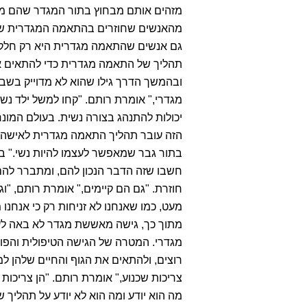
מזהים אותם מבחוץ בתור המגדר שהם מעונ
מהאנשים שחוזרים בהתאמה המגדרית שהם 
גם אנשים שהתאמה מגדרית היא רק חלק 
תהליך של התאמה מגדרית כדי להתאים את
ובהמשך הדרך גילו שהוא לא מדוייק בשביל
מגדרי," אומרת רותם. "קחו למשל ילד נש
יכולות להתנהג בצורה נשית. בעולם המונח
הזה עובר תהליך התאמה מגדרית לאישה, ו
בתור גבר שמאפשר לעצמו להיות נשי." ב
חשבו שזה הדבר הנכון להם, ומתברר להם
חוזרת. "גם הם קיימים," אומרת רותם, "וג
מעט, כמו שאנחנו לא זניחות רק כי אנחנו 
מתוך כך, גישה מאששת מגדר לא באה לעו
מגדרי. המטרה של הגישה הטיפולית והפו
רוצים, ולהתאים את הגוף והחיים שלהן ל
צריכות שכנוע," אומרת רותם. "הן צריכ
מה הוא יודע ומה הוא לא יודע על תהלי