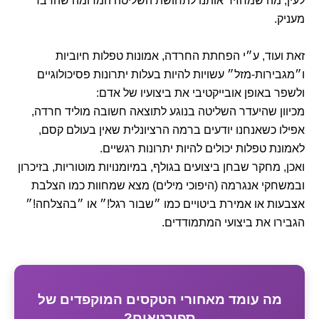
לעין, מה שמחזיר אותנו לתחושת השליטה המדומה שהדבר
מעניק.
זאת ועוד, ע״י הפחתת החרדה, אמונות טפלות חיוביות
ו״מגבירות-מזל״ עשויות להיות בעלות יתרונות פסיכולוגיים
ולשפר באופן אובייקטיבי את ביצועיו של אדם:
מכיוון שהיעדר השליטה בנוגע לתוצאה חשובה מוליד חרדה,
אפילו כשאנחנו יודעים ברמה הרציונלית שאין בעולם קסם,
לאמונת טפלות יכולים להיות יתרונות רגשיים.
ואכן, מחקר שבחן ביצועים בגולף, במיומנויות מוטוריות, בזיכרון
ובמשחקי אנגרמה (היפוכי מילים) מצא שמחוות כמו הצלבת
אצבעות או אמירת ביטויים כמו ״שבור רגל!״ או ״בהצלחה!״
הגבירו את ביצועי המתמודדים.
מה עומד מאחורי הטקסים המוקפדים של
ספורטאים?