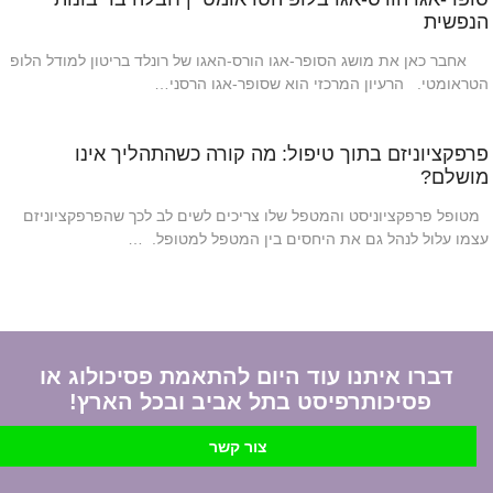
הנפשית
אחבר כאן את מושג הסופר-אגו הורס-האגו של רונלד בריטון למודל הלופ
הטראומטי. הרעיון המרכזי הוא שסופר-אגו הרסני…
פרפקציוניזם בתוך טיפול: מה קורה כשהתהליך אינו
מושלם?
מטופל פרפקציוניסט והמטפל שלו צריכים לשים לב לכך שהפרפקציוניזם
עצמו עלול לנהל גם את היחסים בין המטפל למטופל. …
דברו איתנו עוד היום להתאמת פסיכולוג או
פסיכותרפיסט בתל אביב ובכל הארץ!
צור קשר