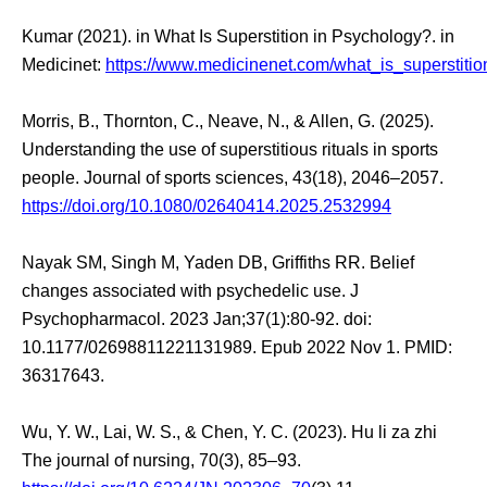
Kumar (2021). in What Is Superstition in Psychology?. in
Medicinet:
https://www.medicinenet.com/what_is_superstitio
Morris, B., Thornton, C., Neave, N., & Allen, G. (2025).
Understanding the use of superstitious rituals in sports
people. Journal of sports sciences, 43(18), 2046–2057.
https://doi.org/10.1080/02640414.2025.2532994
Nayak SM, Singh M, Yaden DB, Griffiths RR. Belief
changes associated with psychedelic use. J
Psychopharmacol. 2023 Jan;37(1):80-92. doi:
10.1177/02698811221131989. Epub 2022 Nov 1. PMID:
36317643.
Wu, Y. W., Lai, W. S., & Chen, Y. C. (2023). Hu li za zhi
The journal of nursing, 70(3), 85–93.