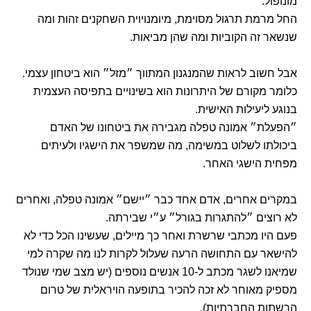
מונופול.
החל מרמת תרגול מסוימת, מיומנויוית השחקנים זהות ומה
שנשאר זה הקוביות ומה שהן מביאות.
אבל חשוב לראות שהמנגנון המתווך ״מזל״ הוא ביטחון עצמי.
כלומר מקורם של היתרונות הוא בשינויים בתפיסה העצמית
בנוגע ליעילות האישית.
״הפעלת״ אמונה טפלה מגבירה את ביטחונו של האדם
ביכולתו לשלוט במשימה, מה שמשפר את הישגיו ולעיתים
מפחית הישגי האחר.
במקרים אחרים, אדם אחד כבר ״יישם״ אמונה טפלה, ואחרים
לא רוצים ״להתגרות בגורל״ ע״י שבירתה.
פעם היו מכתבי שרשרת ואחר כך מיילים, שעשינו הכל כדי לא
להישאר עם התחושה הרעה שעלול לקרות לנו מה שקרה למי
שמיאנו לשגר מכתב ל-10 אנשים נוספים (יש מצב שמי שנולד
מספיק מאוחר לא זכה להכיר בתופעה הויראלית של טרום
הרשתות החברתיות).