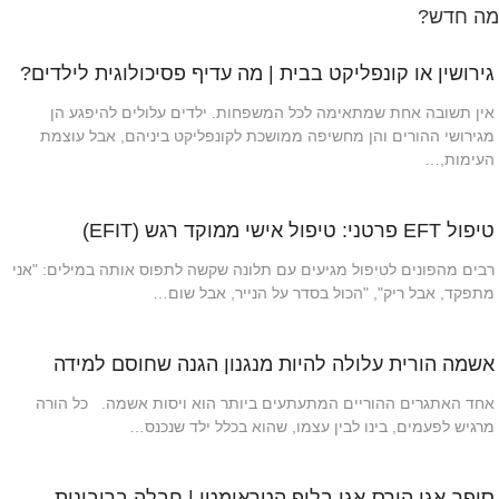
מה חדש?
גירושין או קונפליקט בבית | מה עדיף פסיכולוגית לילדים?
אין תשובה אחת שמתאימה לכל המשפחות. ילדים עלולים להיפגע הן
מגירושי ההורים והן מחשיפה ממושכת לקונפליקט ביניהם, אבל עוצמת
העימות,…
טיפול EFT פרטני: טיפול אישי ממוקד רגש (EFIT)
רבים מהפונים לטיפול מגיעים עם תלונה שקשה לתפוס אותה במילים: "אני
מתפקד, אבל ריק", "הכול בסדר על הנייר, אבל שום…
אשמה הורית עלולה להיות מנגנון הגנה שחוסם למידה
אחד האתגרים ההוריים המתעתעים ביותר הוא ויסות אשמה. כל הורה
מרגיש לפעמים, בינו לבין עצמו, שהוא בכלל ילד שנכנס…
סופר-אגו הורס-אגו בלופ הטראומטי | חבלה בריבונות