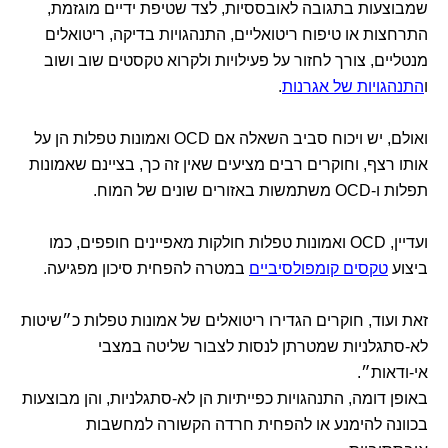
שמבוצעות בתגובה לאובססיות, לצד שטיפת ידיים מוגזמת,
התרחצות או טיפוח ריטואליים, התנהגויות בדיקה, ריטואלים
מנטליים, צורך לחזור על פעילויות ולקרוא טקסטים שוב ושוב
ו
התנהגויות של אגרנות
.
ואולם, יש ויכוח סביב השאלה אם OCD ואמונות טפלות הן על
אותו רצף, וחוקרים רבים מציעים שאין זה כך, בציינם שאמונות
תפלות ו-OCD משתמשות באזורים שונים של המוח.
ועדיין, OCD ואמונות טפלות חולקות מאפיינים חופפים, כמו
ביצוע
טקסים קומפולסיביים
במטרה להפחית סיכון מפגיעה.
זאת ועוד, חוקרים הגדירו ריטואלים של אמונות טפלות כ״שיטות
לא-סתגלניות שמטרתן לנסות לצבור שליטה במצבי
אי-ודאות״.
באופן דומה, התנהגויות כפייתיות הן לא-סתגלניות, והן מבוצעות
בכוונה להימנע או להפחית חרדה הקשורה למחשבות