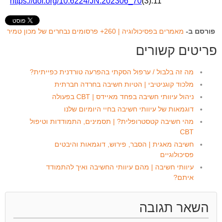
https://doi.org/10.6224/JN.202306_70
(3).11
פורסם ב-
מאמרים בפסיכולוגיה | 260+ פרסומים נבחרים של מכון טמיר
פריטים קשורים
מה זה בלבול / ערפול הסקתי בהפרעה טורדנית כפייתית?
מלכוד קוגניטיבי | הטיות חשיבה בחרדה חברתית
ניהול עיוותי חשיבה בפחד מאיידס | CBT בפעולה
דוגמאות של עיוותי חשיבה בחיי היומיום שלנו
מהי חשיבה קטסטרופלית? | תסמינים, התמודדות וטיפול
CBT
חשיבה מאגית | הסבר, פירוש, דוגמאות והיבטים
פסיכולוגיים
עיוותי חשיבה | מהם עיוותי החשיבה ואיך להתמודד
איתם?
השאר תגובה