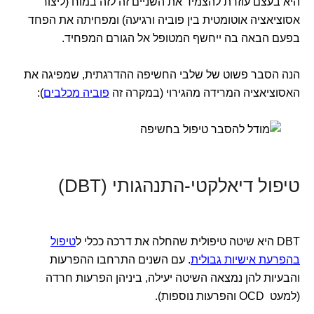
היא בעצם עוזרת להצמיד את השניים זה לזה במוח (ליצור
אסוציאציה אוטומטית בין פוביה ורגיעה) ומפחיתה את הפחד
בפעם הבאה בה ייחשף המטופל אל הגורם המפחיד.
הנה הסבר פשוט של שלבי החשיפה ההדרגתית, שמפיגה את
האסוציאציה המרידה מהגירוי (במקרה זה
פוביה מכלבים
):
טיפול דיאלקטי-התנהגותי (DBT)
DBT היא שיטה טיפולית שהחלה את דרכה ככלי ל
טיפול
בהפרעת אישיות גבולית
. עם השנים התרחבו ההפרעות
והבעיות להן נמצאה השיטה יעילה, ביניהן הפרעות חרדה
(למעט OCD והפרעות נוספות).