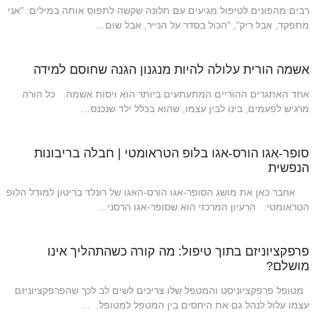
רבים מהפונים לטיפול מגיעים עם תלונה שקשה לתפוס אותה במילים: "אני
מתפקד, אבל ריק", "הכול בסדר על הנייר, אבל שום…
אשמה הורית עלולה להיות מנגנון הגנה שחוסם למידה
אחד האתגרים ההוריים המתעתעים ביותר הוא ויסות אשמה. כל הורה
מרגיש לפעמים, בינו לבין עצמו, שהוא בכלל ילד שנכנס…
סופר-אגו הורס-אגו בלופ הטראומטי | חבלה בריבונות
הנפשית
אחבר כאן את מושג הסופר-אגו הורס-האגו של רונלד בריטון למודל הלופ
הטראומטי. הרעיון המרכזי הוא שסופר-אגו הרסני…
פרפקציוניזם בתוך טיפול: מה קורה כשהתהליך אינו
מושלם?
מטופל פרפקציוניסט והמטפל שלו צריכים לשים לב לכך שהפרפקציוניזם
עצמו עלול לנהל גם את היחסים בין המטפל למטופל. …