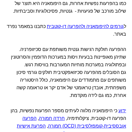
כמו בהפרעות נפשיות אחרות, גם היפומאניה היא תוצר של
שילוב מורכב של פגיעויות - גנטיות, פסיכולוגיות וסביבתיות.
ל
גורמים להיפומאניה ולהפרעה דו-קוטבית
כתבנו במאמר נפרד
באתר.
ההפרעה חולקת רגישות גנטית משותפת עם סכיזופרניה.
שתיהן מאופיינות בבעיות ויסות במערכות הדופמין והסרוטונין
ובפתולוגיה במערכות מוחיות המעורבות בוויסות רגש.
גם הסובלים מהפרעה סכיזואפקטיבית חולקים גורמי סיכון
משותפים עם מתמודדים עם היפומאניה, כולל היסטוריה
משפחתית, אובדן טראומטי של אדם יקר או טראומה קשה
אחרת, כמו גם לידה מוקדמת.
ידוע
כי היפומאניה מלווה לעיתים מספר הפרעות נפשיות, בהן
הפרעה דו-קוטבית, ציקלותימיה,
חרדה חמורה
,
הפרעה
אובססיבית-קומפולסיבית (OCD) חמורה
,
הפרעת אישיות