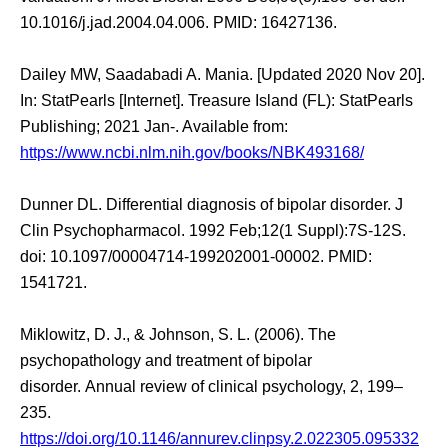
10.1016/j.jad.2004.04.006. PMID: 16427136.
Dailey MW, Saadabadi A. Mania. [Updated 2020 Nov 20].
In: StatPearls [Internet]. Treasure Island (FL): StatPearls
Publishing; 2021 Jan-. Available from:
https://www.ncbi.nlm.nih.gov/books/NBK493168/
Dunner DL. Differential diagnosis of bipolar disorder. J
Clin Psychopharmacol. 1992 Feb;12(1 Suppl):7S-12S.
doi: 10.1097/00004714-199202001-00002. PMID:
1541721.
Miklowitz, D. J., & Johnson, S. L. (2006). The
psychopathology and treatment of bipolar
disorder. Annual review of clinical psychology, 2, 199–
235.
https://doi.org/10.1146/annurev.clinpsy.2.022305.095332