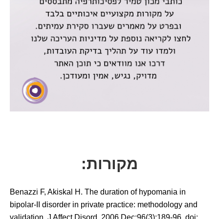
מקורות:
Benazzi F, Akiskal H. The duration of hypomania in
bipolar-II disorder in private practice: methodology and
validation. J Affect Disord. 2006 Dec;96(3):189-96. doi: