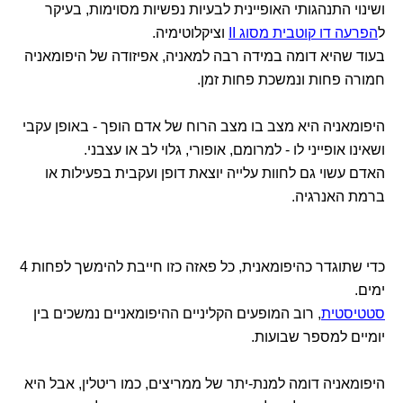
ושינוי התנהגותי האופיינית לבעיות נפשיות מסוימות, בעיקר
ל
הפרעה דו קוטבית מסוג II
וציקלוטימיה.
בעוד שהיא דומה במידה רבה למאניה, אפיזודה של היפומאניה
חמורה פחות ונמשכת פחות זמן.
היפומאניה היא מצב בו מצב הרוח של אדם הופך - באופן עקבי
ושאינו אופייני לו - למרומם, אופורי, גלוי לב או עצבני.
האדם עשוי גם לחוות עלייה יוצאת דופן ועקבית בפעילות או
ברמת האנרגיה.
כדי שתוגדר כהיפומאנית, כל פאזה כזו חייבת להימשך לפחות 4
ימים.
סטטיסטית
, רוב המופעים הקליניים ההיפומאניים נמשכים בין
יומיים למספר שבועות.
היפומאניה דומה למנת-יתר של ממריצים, כמו ריטלין, אבל היא