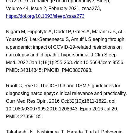
COVID-19: a challenge or an opportunity?, Sleep,
Volume 44, Issue 2, February 2021, zsaa273,
https://doi.org/10.1093/sleep/zsaa273
Nigam M, Hippolyte A, Dodet P, Gales A, Maranci JB, Al-
Youssef S, Leu-Semenescu S, Arnulf I. Sleeping through
a pandemic: impact of COVID-19-related restrictions on
narcolepsy and idiopathic hypersomnia. J Clin Sleep
Med. 2022 Jan 1;18(1):255-263. doi: 10.5664/jcsm.9556.
PMID: 34314345; PMCID: PMC8807898.
Ruoff C, Rye D. The ICSD-3 and DSM-5 guidelines for
diagnosing narcolepsy: clinical relevance and practicality.
Curr Med Res Opin. 2016 Oct;32(10):1611-1622. doi:
10.1080/03007995.2016.1208643. Epub 2016 Jul 20.
PMID: 27359185.
Takahashi, N., Nishimura, T., Harada, T. et al. Polygenic