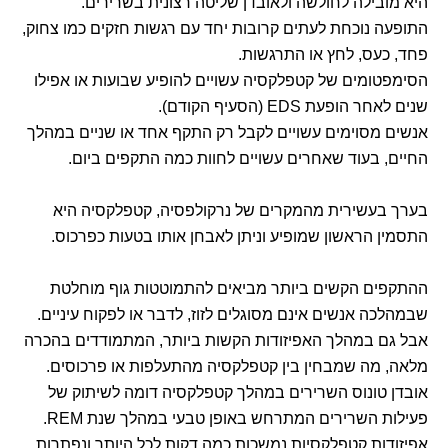
היא מובילה לחולשה ולאובדן שליטה רצונית בשרירים.
התופעה נוכחת לעתים קרובות יחד עם רגשות חזקים כמו צחוק,
פחד, כעס, לחץ או התרגשות.
הסימפטומים של קטפלקסיה עשויים להופיע שבועות או אפילו
שנים לאחר הופעת EDS (הסעיף הקודם).
אנשים מסוימים עשויים לקבל רק התקף אחד או שניים במהלך
החיים, בעוד שאחרים עשויים לחוות כמה התקפים ביום.
בערך בעשירית מהמקרים של נרקולפסיה, קטפלקסיה היא
התסמין הראשון שמופיע וניתן לאבחן אותו בטעות כפרכוס.
ההתקפים הקשים ביותר מביאים להתמוטטות גוף מוחלטת
שבמהלכה אנשים אינם מסוגלים לזוז, לדבר או לפקוח עיניים.
אבל גם במהלך האפיזודות הקשות ביותר, המתמודדים בהכרה
מלאה, מה שמבחין בין קטפלקסיה מהתעלפות או פרכוסים.
אובדן טונוס השרירים במהלך קטפלקסיה דומה לשיתוק של
פעילות השרירים המתרחש באופן טבעי במהלך שנת REM.
אפיזודות קטפלקסיות נמשכות כמה דקות לכל היותר ונפתרות