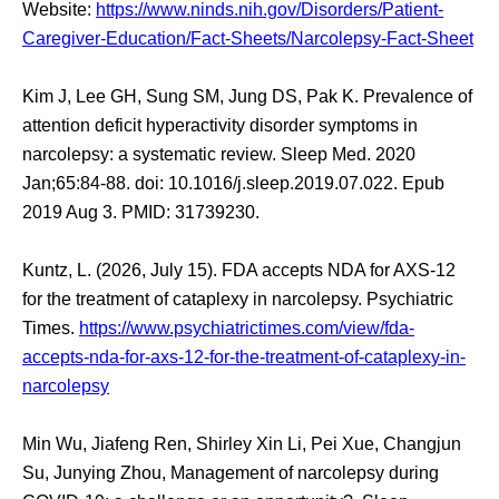
Website:
https://www.ninds.nih.gov/Disorders/Patient-
Caregiver-Education/Fact-Sheets/Narcolepsy-Fact-Sheet
Kim J, Lee GH, Sung SM, Jung DS, Pak K. Prevalence of
attention deficit hyperactivity disorder symptoms in
narcolepsy: a systematic review. Sleep Med. 2020
Jan;65:84-88. doi: 10.1016/j.sleep.2019.07.022. Epub
2019 Aug 3. PMID: 31739230.
Kuntz, L. (2026, July 15). FDA accepts NDA for AXS-12
for the treatment of cataplexy in narcolepsy. Psychiatric
Times.
https://www.psychiatrictimes.com/view/fda-
accepts-nda-for-axs-12-for-the-treatment-of-cataplexy-in-
narcolepsy
Min Wu, Jiafeng Ren, Shirley Xin Li, Pei Xue, Changjun
Su, Junying Zhou, Management of narcolepsy during