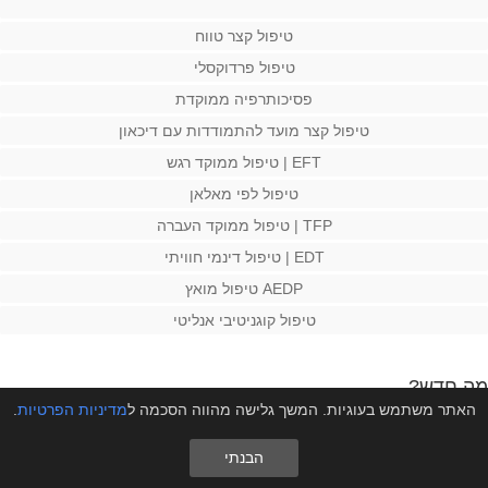
טיפול קצר טווח
טיפול פרדוקסלי
פסיכותרפיה ממוקדת
טיפול קצר מועד להתמודדות עם דיכאון
EFT | טיפול ממוקד רגש
טיפול לפי מאלאן
TFP | טיפול ממוקד העברה
EDT | טיפול דינמי חוויתי
AEDP טיפול מואץ
טיפול קוגניטיבי אנליטי
מה חדש?
האתר משתמש בעוגיות. המשך גלישה מהווה הסכמה ל
מדיניות הפרטיות
.
גירושין או קונפליקט בבית | מה עדיף פסיכולוגית לילדים?
הבנתי
אין תשובה אחת שמתאימה לכל המשפחות. ילדים עלולים להיפגע הן