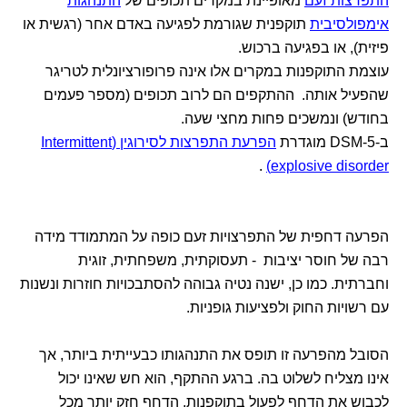
התפרצות זעם
מאופיינת במקרים תכופים של
התנהגות
אימפולסיבית
תוקפנית שגורמת לפגיעה באדם אחר (רגשית או
פיזית), או בפגיעה ברכוש.
עוצמת התוקפנות במקרים אלו אינה פרופורציונלית לטריגר
שהפעיל אותה. ההתקפים הם לרוב תכופים (מספר פעמים
בחודש) ונמשכים פחות מחצי שעה.
ב-DSM-5 מוגדרת
הפרעת התפרצות לסירוגין (Intermittent
.
explosive disorder)
הפרעה דחפית של התפרצויות זעם כופה על המתמודד מידה
רבה של חוסר יציבות - תעסוקתית, משפחתית, זוגית
וחברתית. כמו כן, ישנה נטיה גבוהה להסתבכויות חוזרות ונשנות
עם רשויות החוק ולפציעות גופניות.
הסובל מהפרעה זו תופס את התנהגותו כבעייתית ביותר, אך
אינו מצליח לשלוט בה. ברגע ההתקף, הוא חש שאינו יכול
לכבוש את הדחף לפעול בתוקפנות, הדחף חזק יותר מכל