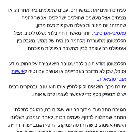
לעיתים רואים זאת במשרדים, עטים שנעלמים בזה אחר זה, או
מציתים אצל מעשנים שהולכים ישר לכיס. אפשר להניח
שהתנהגויות מינוריות כאלה משקפות כעס מתון,
פאסיבי-אגרסיבי
, יותר מאשר דחף בלתי נשלט לגנוב. אצל
הקלפטומן מתעוררת מלחמה פנימית של ממש, מאבק בין
אימפולס רב עוצמה לבין מחשבה רציונלית מפוכחת.
הקלפטומן מודע היטב לכך שגניבה היא עבירה על החוק. מודע
וסובל, שכן לא מדובר בעבריינים או אנשים עם נטיה ל
אישיות
אנטי סוציאלית
.
יתירה מכך, הוא אינו זקוק לחפץ אותו הוא גונב, ובמקרים רבים
יש לו מספיק כסף כדי לאפשר לעצמו לרכוש אותו.
הגניבה מתבצעת מתוך הריגוש שגלום בה, כמו גם להקלת
המתח שמתלווה לדחף. פעמים רבות, לאחר הגניבה, תעלינה
רגשות אשמה, בושה וחרטה עמוקה. החפץ הגנוב יעורר דחייה,