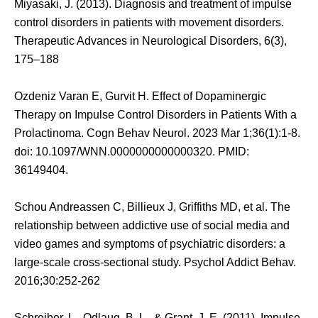
Miyasaki, J. (2013). Diagnosis and treatment of impulse
control disorders in patients with movement disorders.
Therapeutic Advances in Neurological Disorders, 6(3),
175–188
Ozdeniz Varan E, Gurvit H. Effect of Dopaminergic
Therapy on Impulse Control Disorders in Patients With a
Prolactinoma. Cogn Behav Neurol. 2023 Mar 1;36(1):1-8.
doi: 10.1097/WNN.0000000000000320. PMID:
36149404.
Schou Andreassen C, Billieux J, Griffiths MD, et al. The
relationship between addictive use of social media and
video games and symptoms of psychiatric disorders: a
large-scale cross-sectional study. Psychol Addict Behav.
2016;30:252-262
Schreiber, L., Odlaug, B. L., & Grant, J. E. (2011). Impulse