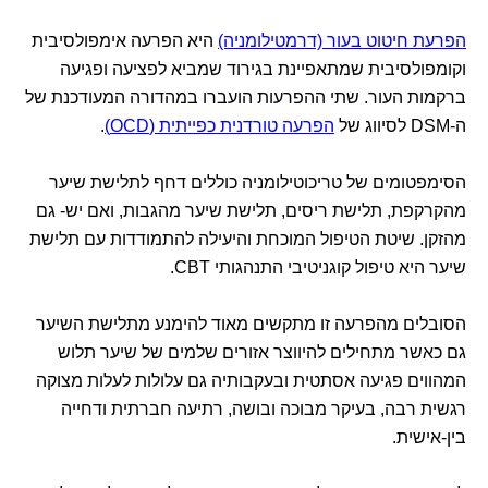
הפרעת חיטוט בעור (דרמטילומניה)
היא הפרעה אימפולסיבית
וקומפולסיבית שמתאפיינת בגירוד שמביא לפציעה ופגיעה
ברקמות העור. שתי ההפרעות הועברו במהדורה המעודכנת של
ה-DSM לסיווג של
הפרעה טורדנית כפייתית (OCD)
.
הסימפטומים של טריכוטילומניה כוללים דחף לתלישת שיער
מהקרקפת, תלישת ריסים, תלישת שיער מהגבות, ואם יש- גם
מהזקן. שיטת הטיפול המוכחת והיעילה להתמודדות עם תלישת
שיער היא טיפול קוגניטיבי התנהגותי CBT.
הסובלים מהפרעה זו מתקשים מאוד להימנע מתלישת השיער
גם כאשר מתחילים להיווצר אזורים שלמים של שיער תלוש
המהווים פגיעה אסתטית ובעקבותיה גם עלולות לעלות מצוקה
רגשית רבה, בעיקר מבוכה ובושה, רתיעה חברתית ודחייה
בין-אישית.