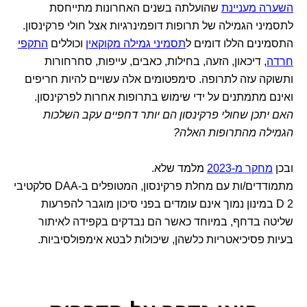
השערה מעניינת
שהועלתה בשנים האחרונות מתייחסת
לתסמיני הגמילה של תרופות דופמינרגיות אצל חולי פרקינסון.
התסמינים הללו דומים ל
תסמיני גמילה מקוקאין
וכוללים
התקפי
חרדה
, דיכאון, הזעה, בחילות, כאבים, עייפות, סחרחורות
ותשוקה עזה לתרופה. סימפטומים אלה עשויים להיות חריפים
ואינם מתמתנים על ידי שימוש בתרופות אחרות לפרקינסון.
האם יתכן שחולי פרקינסון הם יותר דחפיים עקב השלכות
הגמילה מהתרופות האלה?
ובכן
מחקר מ-2023
מלמד שלא.
מתמודדים/ות עם מחלת פרקינסון, המטופלים ב-DAA סלקטיבי
D 2 במינון נמוך אינם עומדים בפני סיכון מוגבר להפרעות
שליטה בדחף, במיוחד כאשר הם נבדקים בקפידה לאיתור
בעיות פסיכיאטריות כלשהן, שיכולות לבטא אימפולסיביות.