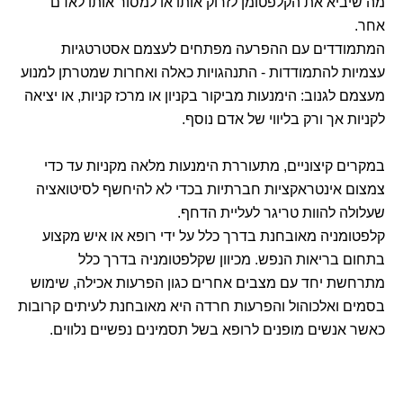
מה שיביא את הקלפטומן לזרוק אותו או למסור אותו לאדם
אחר.
המתמודדים עם ההפרעה מפתחים לעצמם אסטרטגיות
עצמיות להתמודדות - התנהגויות כאלה ואחרות שמטרתן למנוע
מעצמם לגנוב: הימנעות מביקור בקניון או מרכז קניות, או יציאה
לקניות אך ורק בליווי של אדם נוסף.
במקרים קיצוניים, מתעוררת הימנעות מלאה מקניות עד כדי
צמצום אינטראקציות חברתיות בכדי לא להיחשף לסיטואציה
שעלולה להוות טריגר לעליית הדחף.
קלפטומניה מאובחנת בדרך כלל על ידי רופא או איש מקצוע
בתחום בריאות הנפש. מכיוון שקלפטומניה בדרך כלל
מתרחשת יחד עם מצבים אחרים כגון הפרעות אכילה, שימוש
בסמים ואלכוהול והפרעות חרדה היא מאובחנת לעיתים קרובות
כאשר אנשים מופנים לרופא בשל תסמינים נפשיים נלווים.