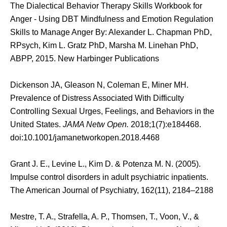
The Dialectical Behavior Therapy Skills Workbook for
Anger - Using DBT Mindfulness and Emotion Regulation
Skills to Manage Anger By: Alexander L. Chapman PhD,
RPsych, Kim L. Gratz PhD, Marsha M. Linehan PhD,
ABPP, 2015. New Harbinger Publications
Dickenson JA, Gleason N, Coleman E, Miner MH.
Prevalence of Distress Associated With Difficulty
Controlling Sexual Urges, Feelings, and Behaviors in the
United States.
JAMA Netw Open.
2018;1(7):e184468.
doi:10.1001/jamanetworkopen.2018.4468
Grant J. E., Levine L., Kim D. & Potenza M. N. (2005).
Impulse control disorders in adult psychiatric inpatients.
The American Journal of Psychiatry, 162(11), 2184–2188
Mestre, T. A., Strafella, A. P., Thomsen, T., Voon, V., &