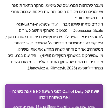
מעבר ליתרונות המרגיעים של גיימינג, מחקר מתאר תופעה
שגיימרים רבים מכירים היטב: תחושת ריקנות ועצבות אחרי
סיום משחק סוחף.
חוקרים פיתחו שאלון אבחון ייעודי שנקרא ה-Post-Game
Depression Scale - ומצאו כי משחקי מחשב קשורים
לתסמיני דיכאון, נטייה לרומינציה וקשיים בעיבוד רגשות. בנוסף,
היא קשורה במחשבות חודרניות על המשחק, קושי ליהנות
ממשחקים אחרים ודחף לשחק מחדש את אותו משחק.
מי שמשחקים במשחקי תפקידים (RPG) - הידועים בנרטיבים
מורכבים ובדמויות שהשחקן מתחבר אליהן - נמצאו רגישים
במיוחד לתופעה (Janowicz & Klimczyk, 2026).
שעה של Call of Duty לפני השינה לא פוגעת בשינה –
ואף משפרת זיכרון
מחקר שפורסם ב-Sleep Medicine בדק 18 מבוגרים שאינם