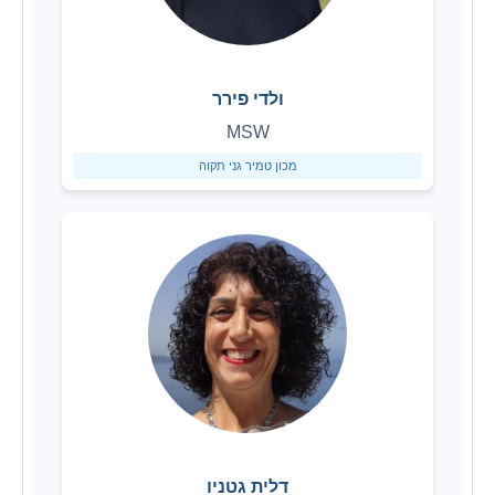
ולדי פירר
MSW
מכון טמיר גני תקוה
דלית גטניו