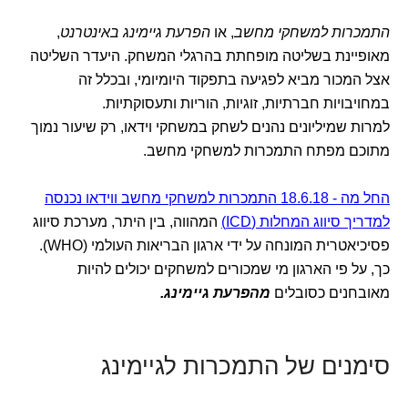
התמכרות למשחקי מחשב
, או
הפרעת גיימינג באינטרנט
,
מאופיינת בשליטה מופחתת בהרגלי המשחק. היעדר השליטה
אצל המכור מביא לפגיעה בתפקוד היומיומי, ובכלל זה
במחויבויות חברתיות, זוגיות, הוריות ותעסוקתיות.
למרות שמיליונים נהנים לשחק במשחקי וידאו, רק שיעור נמוך
מתוכם מפתח התמכרות למשחקי מחשב.
החל מה - 18.6.18 התמכרות למשחקי מחשב ווידאו נכנסה
למדריך סיווג המחלות (ICD)
המהווה, בין היתר, מערכת סיווג
פסיכיאטרית המונחה על ידי ארגון הבריאות העולמי (WHO).
כך, על פי הארגון מי שמכורים למשחקים יכולים להיות
מאובחנים כסובלים
מהפרעת גיימינג.
סימנים של התמכרות לגיימינג