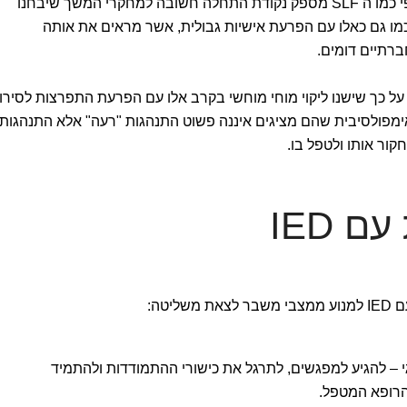
הגילוי של ליקויים בקישוריות באזור ספציפי כמו ה SLF מספק נקודת התחלה חשובה למחקרי המשך שיבחנו
מו גם כאלו עם הפרעת אישיות גבולית, אשר מראים את אותה
על כך שישנו ליקוי מוחי מוחשי בקרב אלו עם הפרעת התפרצות לסירוג
מפולסיבית שהם מציגים איננה פשוט התנהגות "רעה" אלא התנהגות
חקור אותו ולטפל בו.
 IED
יטה:
י – להגיע למפגשים, לתרגל את כישורי ההתמודדות ולהתמיד
הרופא המטפל.