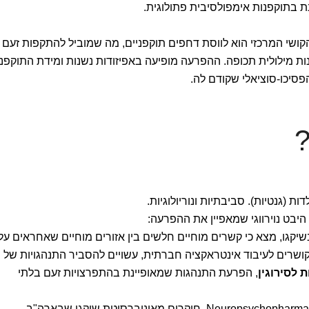
 בתוקפנות אימפולסיבית פתולוגית.
קושי המרכזי הוא לווסת דחפים תוקפניים, מה שמוביל להתקפות זעם
נות מילולית תכופה. ההפרעה מופיעה באפיזודות נשנות ומידת התוקפנ
פסיכו-סוציאלי שקודם לה.
 (גנטיות). סביבתיות ונוריולוגיות.
יבט נוירווגי שמאפיין את ההפרעה:
שיקגו, מצא כי קשרים מוחיים חלשים בין אזורים מוחיים שאחראים על
קושרים לעיבוד אינטראקציה חברתית, עשויים להסביר התנהגויות של
, הפרעת התנהגות שמאופיינת בהתפרצויות זעם בלתי
במחקר, אשר פורסם בכתב העת Neuropsychopharmacology, חוקרים מאוניברסיטת שיקגו שבארה"ב