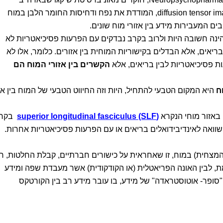
בשיטת diffusion tensor imaging, המודדת את נפח ודחיסות החומר הלבן במוח
 המעבירות מידע בין אזורי מוח שונים.
ם הינה חשובה היות ולרוב בקרב נבדקים עם הפרעות פסיכיאטריות לא
ריאים, אלא הבדלים בקישוריות המוחית בין אזורים. כלומר, אלו לא
ת פסיכיאטריות לבין בריאים, אלא
הקשרים בין אזורי המוח הם
ח
היא המקום הטבעי להתחיל, היות וזה החיווט הטבעי של המוח בין אז
באזור מוחי הנקרא
(superior longitudinal fasciculus (SLF
בקר
ואה לאינדיבידואלים בריאים או עם הפרעות פסיכיאטריות אחרות.
(או המצחית) במוח, זו שאחראית על כישורים חברתיים, קבלת החלטות, ר
, לבין האונה הפריאטלית (או הקודקודית) אשר מעבדת שפה ומידע
"סופר- אוטוסטראדה" של מידע, בו עובר מידע רב בין הקורטקס