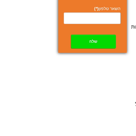
השאר טלפון
(*)
ות
שלח