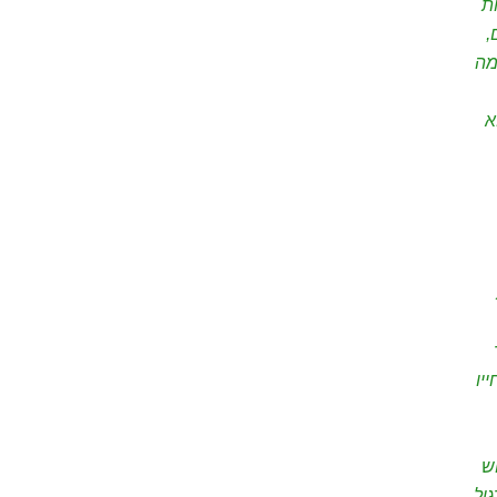
ת
,
מה
הוא
יו
שימוש
ול