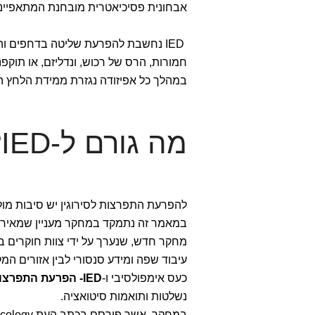
אבחונית פסיכיאטרית מובחנת המתאפיינת
IED נחשבת להפרעת שליטה בדחפים וה
חמורות, הרס של רכוש, ונדליזם, או תוקפ
במהלך כל אפיזודה נגזרת ממידת הלחץ ה
מה גורם ל-IED?
להפרעת התפרצות לסירוגין יש סיבות מולדות
במאמר זה נתמקד במחקר מעניין שמאיר ה
מחקר חדש, שנערך על ידי צוות חוקרים ב
עיבוד שפה ומידע סנסורי לבין אזורים המ
כעס אימפולסיבי ו-
IED- הפרעת התפרצות לסירוגין
נשלטות ותואמות סיטואציה.