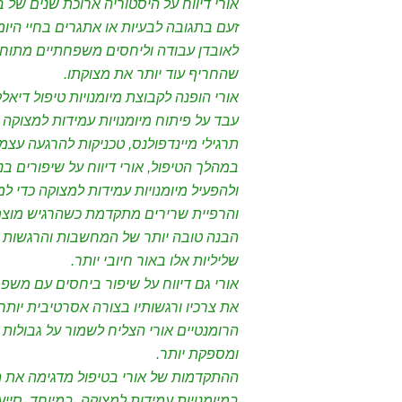
אורי דיווח על היסטוריה ארוכת שנים של ב
זעם בתגובה לבעיות או אתגרים בחיי היומי
לאובדן עבודה וליחסים משפחתיים מתוחי
שהחריף עוד יותר את מצוקתו.
עבד על פיתוח מיומנויות עמידות למצוקה כד
תרגילי מיינדפולנס, טכניקות להרגעה עצמ
במהלך הטיפול, אורי דיווח על שיפורים ב
ולהפעיל מיומנויות עמידות למצוקה כדי ל
והרפיית שרירים מתקדמת כשהרגיש מוצף,
הבנה טובה יותר של המחשבות והרגשות 
שליליות אלו באור חיובי יותר.
אורי גם דיווח על שיפור ביחסים עם משפ
את צרכיו ורגשותיו בצורה אסרטיבית יותר,
הרומנטיים אורי הצליח לשמור על גבולות בר
ומספקת יותר.
במיומנויות עמידות למצוקה, במיוחד, סייע