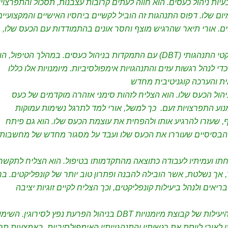
עיות ניהול כעסים. הוא חווה לעתים קרובות עצבנות, תסכול והתפרצויו
ום שלו. דפוס התנהגות זה הוביל לקשיים ביחסיו האישיים והמקצועיים
ם. אורי תיאר שהרגיש מוצף וחסר אונים בהתמודדות עם הכעס שלו, 
אורי הופנה לקבוצת מיומנויות טיפול דיאלקטי התנהגותי (DBT) עם התמקדות בניהול כעסים. במהלך הטיפול, 
י לנהל רגשות עזים והתנהגויות אימפולסיביות. מיומנויות אלו כללו
ית והערכה קוגניטיבית מחדש
ניהול הכעס שלו. הוא הצליח לזהות סימני אזהרה מוקדמים של כעס
מנוע התפרצויות זעם. כך למשל, אורי למד לתרגל נשימות עמוקות
 שעזרו להרגיע אותו ולהפחית את עוצמת הכעס שלו. הוא גם פיתח
הבסיסיים שעוררו את הכעס שלו ועבד על מסגור מחדש של מחשבות
חתו ועמיתיו לעבודה כתוצאה מהתקדמותו בטיפול. הוא הצליח לתקשר
 אך נשלטת, אשר הובילה להבנה ופתרון טוב יותר של קונפליקטים. בחי
יאים ולנהל ביעילות קונפליקטים, וכך הצליח לקיים זוגיות יציבה
ההתקדמות של אורי בטיפול מדגימה את היעילות של קבוצת מיומנויות DBT בניהול הפרעת נפץ לסירוגין. ה
ו לאורי לווסת את רגשותיו והתנהגויותיו האימפולסיביות. באמצעות תרג