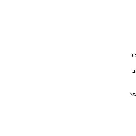
ור
ב
גש