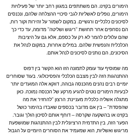
הימורים בקזינו. הם משתתפים במגוון רחב יותר של פעילויות
הימורים, נופלים לאשליות לגבי סיכויי ההצלחה שלהם, ונכנסים
לסיכונים כלכליים ורגשיים. במקום לשמור על זהירות וקור רוח,
הם נסחפים אחר תחושת "ריגוש ושליטה" מדומה, עד כדי כך
שהם עלולים להמר לא רק על כספם, אלא גם על היציבות
הכלכלית והנפשית שלהם. במילים אחרות, במקום לנהל את
הסיכונים, הם נותנים לסיכונים לנהל אותם.
מה שמוסיף עוד עומק לתמונה הזו הוא הקשר בין דפוס
ההתנהגות הזה לבין מצבם הכלכלי והפסיכולוגי. בעוד שסוחרים
יומיים רבים נהנים מהכנסה גבוהה, דווקא אלה המועדים יותר
לבעיות הימורים נוטים להגיע מרקע של הכנסה נמוכה. כאן
מתגלה אשליה כלכלית מעניינת: הרצון "להחזיר את מה
שהפסדת" – בין אם מדובר בכספים שאבדו בהימור כושל
בקזינו או בהשקעה שקרסה – דוחף אותם לסיכון הולך וגובר.
הפער הזה, בין התדמית הרציונלית לבין ההתנהגות שמושפעת
מריגוש ואשליות, הוא שמעמיד את הסוחרים היומיים על הגבול