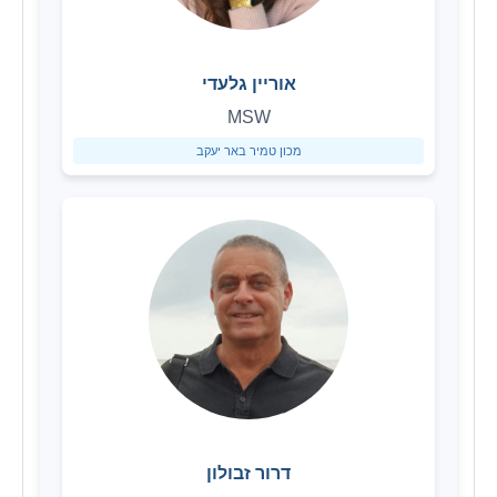
אוריין גלעדי
MSW
מכון טמיר באר יעקב
דרור זבולון