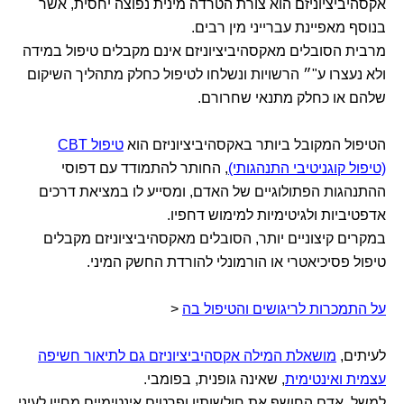
אקסהיביציוניזם הוא צורת הטרדה מינית נפוצה יחסית, אשר
בנוסף מאפיינת עברייני מין רבים.
מרבית הסובלים מאקסהיביציוניזם אינם מקבלים טיפול במידה
ולא נעצרו ע"״ הרשויות ונשלחו לטיפול כחלק מתהליך השיקום
שלהם או כחלק מתנאי שחרורם.
הטיפול המקובל ביותר באקסהיביציוניזם הוא
טיפול CBT
(טיפול קוגניטיבי התנהגותי)
, החותר להתמודד עם דפוסי
ההתנהגות הפתולוגיים של האדם, ומסייע לו במציאת דרכים
אדפטיביות ולגיטימיות למימוש דחפיו.
במקרים קיצוניים יותר, הסובלים מאקסהיביציוניזם מקבלים
טיפול פסיכיאטרי או הורמונלי להורדת החשק המיני.
על התמכרות לריגושים והטיפול בה
<
לעיתים,
מושאלת המילה אקסהיביציוניזם גם לתיאור חשיפה
עצמית ואינטימית
, שאינה גופנית, בפומבי.
למשל, אדם החושף את חולשותיו ופרטים אינטימיים מחייו לעיני