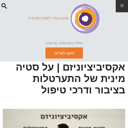
≡
מכון טמיר לפסיכותרפיה
נחלת יצחק 32א', תל אביב
לחצו לשיחה
אקסיביציוניזם | על סטיה
מינית של התערטלות
בציבור ודרכי טיפול