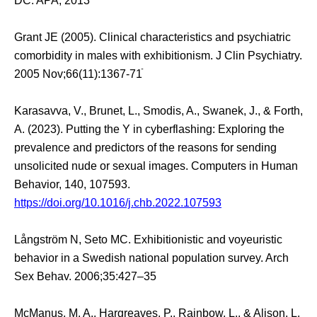
DC: APA; 2013
Grant JE (2005). Clinical characteristics and psychiatric
comorbidity in males with exhibitionism. J Clin Psychiatry.
2005 Nov;66(11):1367-71ֿ
Karasavva, V., Brunet, L., Smodis, A., Swanek, J., & Forth,
A. (2023). Putting the Y in cyberflashing: Exploring the
prevalence and predictors of the reasons for sending
unsolicited nude or sexual images. Computers in Human
Behavior, 140, 107593.
https://doi.org/10.1016/j.chb.2022.107593
Långström N, Seto MC. Exhibitionistic and voyeuristic
behavior in a Swedish national population survey. Arch
Sex Behav. 2006;35:427–35
McManus, M. A., Hargreaves, P., Rainbow, L., & Alison, L.