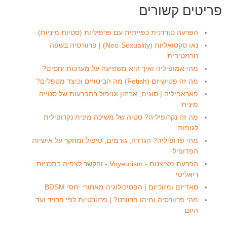
פריטים קשורים
הפרעה טורדנית כפייתית עם פרפיליות (סטיות מיניות)
נאו סקסואליות (Neo-Sexuality) | פרוורסיה בשפה
נורמטיבית
מהי אמופיליה ואיך היא משפיעה על מערכות יחסים?
מה זה פטישיזם (Fetish) מה הביטויים וכיצד מטפלים?
פאראפיליה | סוגים, אבחון וטיפול בהפרעות של סטייה
מינית
מה זה נקרופיליה? סטיה של משיכה מינית נקרופילית
לגופות
מהי פדופיליה? הגדרה, גורמים, טיפול ומחקר על אישיות
הפדופיל
הפרעת מציצנות - Voyeurism - והקשר לצפיה בתכניות
ריאליטי
סאדיזם ומזוכיזם | הפסיכולוגיה מאחורי יחסי BDSM
מהי פרוורסיה ומיהו פרוורט? | פרוורטיות לפי פרויד ועד
היום