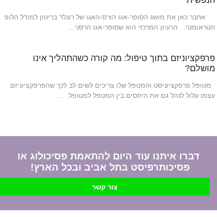
הנפשית
אחבר כאן את מושג הסופר-אגו הורס-האגו של רונלד בריטון למודל הלופ
הטראומטי. הרעיון המרכזי הוא שסופר-אגו הרסני…
פרפקציוניזם בתוך טיפול: מה קורה כשהתהליך אינו
מושלם?
מטופל פרפקציוניסט והמטפל שלו צריכים לשים לב לכך שהפרפקציוניזם
עצמו עלול לנהל גם את היחסים בין המטפל למטופל. …
דברו איתנו עוד היום להתאמת פסיכולוג או
פסיכותרפיסט בתל אביב ובכל הארץ!
צור קשר