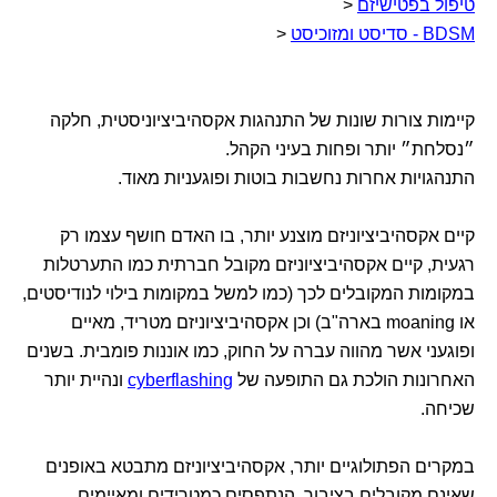
טיפול בפטישיזם
<
BDSM - סדיסט ומזוכיסט
<
קיימות צורות שונות של התנהגות אקסהיביציוניסטית, חלקה
״נסלחת״ יותר ופחות בעיני הקהל.
התנהגויות אחרות נחשבות בוטות ופוגעניות מאוד.
קיים אקסהיביציוניזם מוצנע יותר, בו האדם חושף עצמו רק
רגעית, קיים אקסהיביציוניזם מקובל חברתית כמו התערטלות
במקומות המקובלים לכך (כמו למשל במקומות בילוי לנודיסטים,
או moaning בארה"ב) וכן אקסהיביציוניזם מטריד, מאיים
ופוגעני אשר מהווה עברה על החוק, כמו אוננות פומבית. בשנים
האחרונות הולכת גם התופעה של
cyberflashing
ונהיית יותר
שכיחה.
במקרים הפתולוגיים יותר, אקסהיביציוניזם מתבטא באופנים
שאינם מקובלים בציבור, הנתפסים כמטרידים ומאיימים.