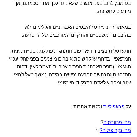
בפומבי, לרוב בפני אנשים שלא נתנו לכך את הסכמתם, אך
מודעים לחשיפה.
במאמר זה נתייחס להיבטים האבחוניים והקליניים ולא
בהיבטים המשפטיים והחוקיים המורכבים של ההפרעה.
התערטלות בציבור היא דפוס התנהגות פתולוגי, סטייה מינית,
המתאפיין בדחף עז לחשיפת איברים מוצנעים בפני קהל. עפ"י
ה-DSM (ספר האבחנות הפסיכיאטריות האמריקאי), דפוס
התנהגות זה נחשב הפרעה נפשית במידה ונמשך מעל לחצי
שנה ומפריע לאדם בתפקודו היומיומי.
על
פראפיליות
וסטיות אחרות:
מהי פרוורסיה
?
מהי נקרופיליה?
<