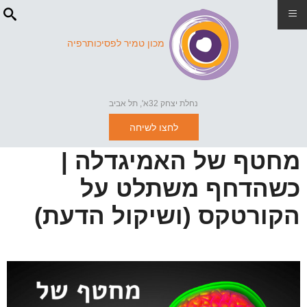
≡
מכון טמיר לפסיכותרפיה
נחלת יצחק 32א', תל אביב
לחצו לשיחה
מחטף של האמיגדלה |
כשהדחף משתלט על
הקורטקס (ושיקול הדעת)