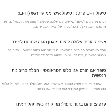
טיפול EFT פרטני: טיפול אישי ממוקד רגש (EFIT)
רבים מהפונים לטיפול מגיעים עם תלונה שקשה לתפוס אותה במילים: "אני
מתפקד, אבל ריק", "הכול בסדר על הנייר, אבל שום…
אשמה הורית עלולה להיות מנגנון הגנה שחוסם למידה
אחד האתגרים ההוריים המתעתעים ביותר הוא ויסות אשמה. כל הורה
מרגיש לפעמים, בינו לבין עצמו, שהוא בכלל ילד שנכנס…
סופר-אגו הורס-אגו בלופ הטראומטי | חבלה בריבונות
הנפשית
אחבר כאן את מושג הסופר-אגו הורס-האגו של רונלד בריטון למודל הלופ
הטראומטי. הרעיון המרכזי הוא שסופר-אגו הרסני…
פרפקציוניזם בתוך טיפול: מה קורה כשהתהליך אינו