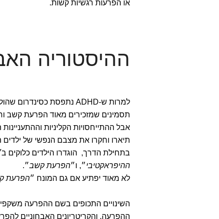
או הפרעות רגשיות קשות.
ההיסטוריה האבחונ
למרות ש-ADHD נתפסת כסינדרום שהולך יד ביד עם אורח החיים התזזיתי של המאה ה-21,
תסמינים שמזכירים מאוד הפרעת קשב וריכו
תיארו וחקרו את מצבם הנפשי של ילדים
בתחילת הדרך, הוגדרו הילדים כלוקים ב
״
ההיפראקטיבי
״, ו״
הפרעת קשב
״.
לא מאוד יפתיע אם גם המונח ״
הפרעת קש
השינויים התכופים בשם ההפרעה משקפים 
ההפרעה, והקריטריונים האבחוניים להפ