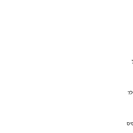
לד
יס