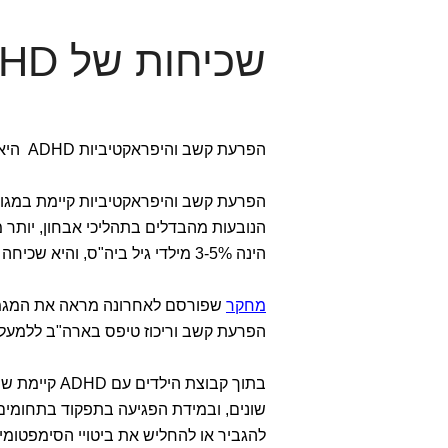
שכיחות של ADHD
הפרעת קשב והיפראקטיביות ADHD היא הנפוצה מכל הפרעות הילדות.
הפרעת קשב והיפראקטיביות קיימת במגוון 
הנובעות מהבדלים בתהליכי אבחון, יות
הינה 3-5% מילדי גיל ביה"ס, והיא שכיחה הרבה יותר בקרב בנים מאשר בנות, כשהיחס נע בין 1:4 ל- 1:9.
מחקר
שפורסם לאחרונה מראה את המגמ
הפרעת קשב וריכוז טיפס בארה"ב ללמעלה מ -10%, עליה דרמטית שהתרחשה במהלך 20 השנים
בתוך קבוצת 
שונים, ובמידת הפגיעה בתפקוד בתחומים 
להגביר או להחליש את ביטויי הסימפטומי