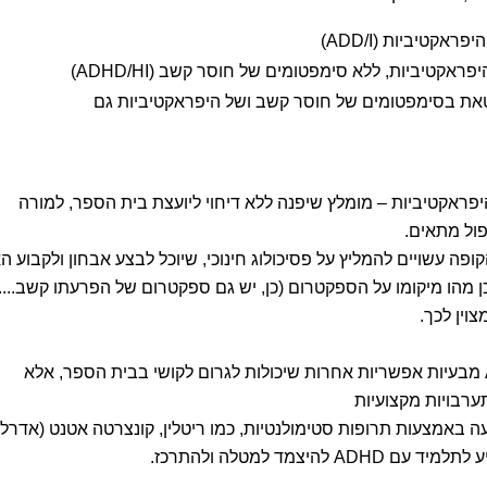
קטיביות (ADD/I)
טיביות, ללא סימפטומים של חוסר קשב (ADHD/HI)
 בסימפטומים של חוסר קשב ושל היפראקטיביות גם
ש כי ילדו סובל מ-ADD ללא היפראקטיביות – מומלץ שיפנה ללא דיחוי ליועצת בית הספר, למורה
פול מתאים.
ופה עשויים להמליץ על פסיכולוג חינוכי, שיוכל לבצע אבחון ולקבוע ה
ד מתאים לקריטריונים לאבחון ADD וכן מהו מיקומו על הספקטרום (כן, יש גם ספקטרום של הפרעתו קשב....
וין לכך.
תהליך אבחוני לא רק עוזר להבחין ADHD מבעיות אפשריות אחרות שיכולות לגרום לקושי בבית הספר, אלא
רבויות מקצועיות
 באמצעות תרופות סטימולנטיות, כמו ריטלין, קונצרטה אטנט (אדרל)
יצמד למטלה ולהתרכז.