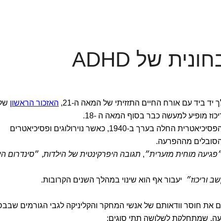
ית של ADHD
האזכור הראשון
של
ז מופיע למעשה כבר בסוף המאה ה -18.
אבל ההתייחסויות הקליניות וההתעניינות הפסיכיאטרית החלה בערך ב-1940, כאשר נוירולוגים ופסיכיאטרים
 הסובלים מההפרעה.
פגיעה מוחית מזערית״
,
תגובה היפרקינטית של הילדות
, ״
סינדרום הי
ב וריכוז״
יעבור אף הוא שינוי במהלך השנים הקרובות.
את חוסר וודאותם של אנשי המחקר והקליניקה לגבי הגורמים שבבס
רעה, שמתחלקת לשלושה תתי סוגים: