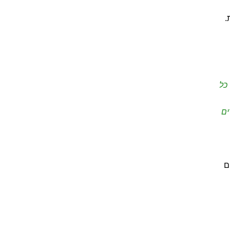
.
 כל
ים
ם