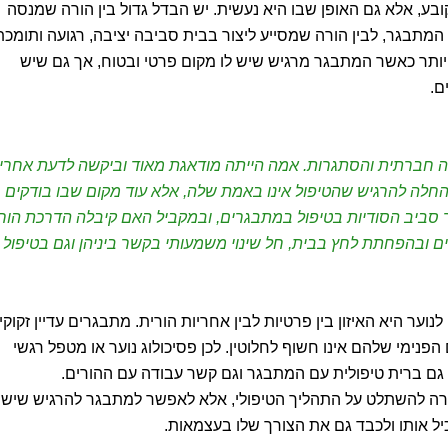
ע, אלא גם האופן שבו היא נעשית. יש הבדל גדול בין הורה שמנסה
 המתבגר, לבין הורה שמסייע ליצור בבית סביבה יציבה, רגועה ותומכת
יותר כאשר המתבגר מרגיש שיש לו מקום פרטי ובטוח, אך גם שיש
ם.
קבות חרדה חברתית והסתגרות. אמה הייתה מודאגת מאוד וביקשה לדעת אחרי
החלה להרגיש שהטיפול אינו באמת שלה, אלא עוד מקום שבו בודקים
תר סביב הסודיות בטיפול במתבגרים, ובמקביל האם קיבלה הדרכת הור
ובהפחתת לחץ בבית, חל שינוי משמעותי בקשר ביניהן וגם בטיפול
נוער היא האיזון בין פרטיות לבין אחריות הורית. מתבגרים עדיין זקוקי
הפנימי שלהם אינו חשוף לחלוטין. לכן פסיכולוג נוער או מטפל רגשי
גם ברית טיפולית עם המתבגר וגם קשר עבודה עם ההורים.
ורה להשתלט על התהליך הטיפולי, אלא לאפשר למתבגר להרגיש שיש
יל אותו ולכבד גם את הצורך שלו בעצמאות.