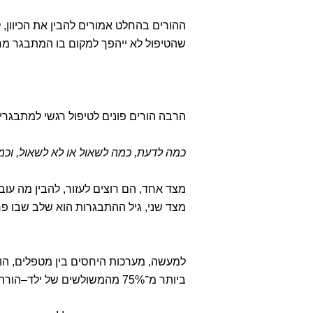
ההורים בהחלט אמורים להבין את הכיוון,
שהטיפול לא ייהפך למקום בו המתבגר מר
הרבה הורים פונים לטיפול רגשי למתבגר
כמה לדעת, כמה לשאול או לא לשאול, וכ
מצד אחד, הם רוצים לעזור, להבין מה עו
מצד שני, גיל ההתבגרות הוא שלב שבו פ
למעשה, מערכות היחסים בין מטפלים, הור
ביותר מ־75% מהמשולשים של ילד–הורה–מטפל לא קיימת הסכמה לגבי מוקד הטיפול (Hawley & Weisz, 2003).