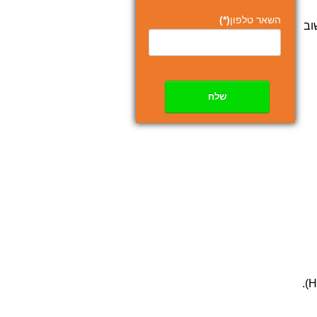
השאר טלפון
(*)
וב
שלח