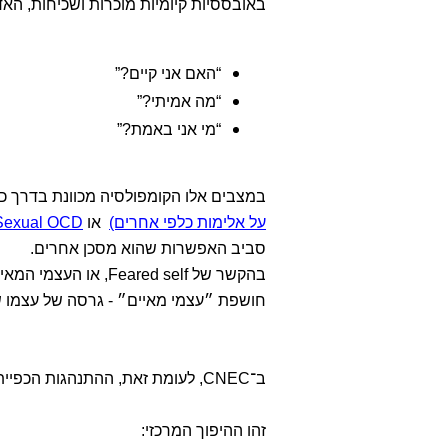
באובססיות קיומיות מוכרות ושכיחות, האדם המתמודד עם OCD ע
“האם אני קיים?”
“מה אמיתי?”
“מי אני באמת?”
במצבים אלו הקומפולסיה מכוונת בדרך כ
על אלימות כלפי אחרים)
או
Sexual OCD (אובססיות מיניות אסורות לגבי עצמי ואח
סביב האפשרות שהוא מסכן אחרים.
בהקשר של ared self
חושפת ״עצמי מאיים״ - גרסה של עצמו שהו
ב־CNEC, לעומת זאת, ההתנהגות הכפייתית לא נועדה לנטרל זהות מאיימת, אלא לייצר עמה מגע מבוקר.
זהו ההיפוך המרכזי: