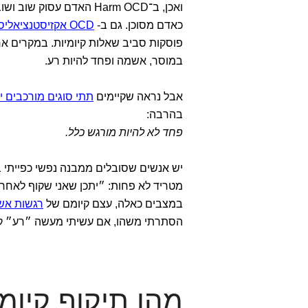
ואכן, ב־Harm OCD האדם 
כאדם מסוכן. גם ב-
OCD אקזיסטנציאליסטי (קיומי או פילוסופי, שנקרא גם ExOCD)
במוסר, אשמה ופחד להיות רע.
אבל נראה שקיימים
תתי סוגים מורכבים יות
בהרבה:
פחד לא להיות מורגש כלל.
יש אנשים שסובלים ממבנה נפשי כפייתי ב
מטריד לא פחות: ״יתכן שאני שקוף לאחרי
במצבים כאלה, עצם קיומם של
רגשות אש
הסתרתי משהו, אם עשיתי מעשה ״רע״ קטן 
מהו תיקוף קיומי כפ