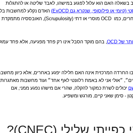
עסוק שוב ושוב בשאלה האם הוא עלול לפגוע במישהו, לאבד שליטה או להתגלות
האדם נקלע למחשבות בלת
פוסקות סביב שאלות קיומיות. במקרים אחרים, כמו OCD מוסרי או דתי (Scrupulosity), האובססיה מתמקדת
ר של OCD
, בהם מוקד הסבל אינו רק פחד מפגיעה, אלא פחד עמוק
ו החרדה המרכזית אינה האם חלילה יפגע באחרים, אלא כיוון מחשבת
ם״, ״אולי אני לא באמת רלוונטי לאף אחד״ ועוד מחשבות מאתגרות.
ם
יכולים לשרת כמקור להקלה, שהרי אם מישהו נפגע ממני, אם
- סימן שאני קיים, מורגש ומשפיע.
ייתי שלילי (CNEC)?