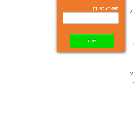
השאר טלפון
(*)
י
שלח
י