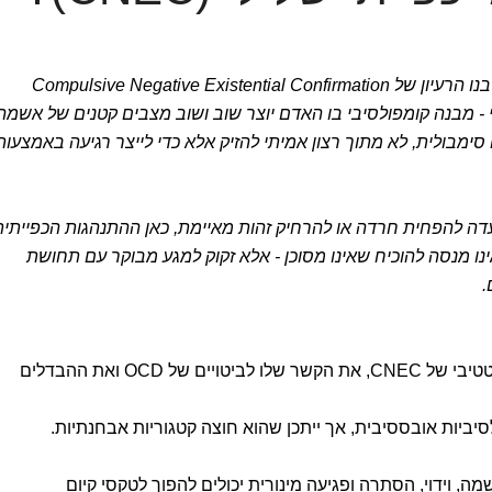
בתוך ההקשר הזה ולאור ניסיון קליני, עלה בנו הרעיון של Compulsive Negative Existential Confirmation
- מבנה קומפולסיבי בו האדם יוצר שוב ושוב מצבים קטנים של אשמה
ימבולית, לא מתוך רצון אמיתי להזיק אלא כדי לייצר רגיעה באמצעות
פולסיה נועדה להפחית חרדה או להרחיק זהות מאיימת, כאן ההתנהגות הכפייתי
אינו מנסה להוכיח שאינו מסוכן - אלא זקוק למגע מבוקר עם תחושת
.
המאמר יבחן את המבנה הפסיכולוגי הטנטטיבי של CNEC, את הקשר שלו לביטויים של OCD ואת ההבדלים
יביות אובססיבית, אך ייתכן שהוא חוצה קטגוריות אבחנתיות.
מה, וידוי, הסתרה ופגיעה מינורית יכולים להפוך לטקסי קיום