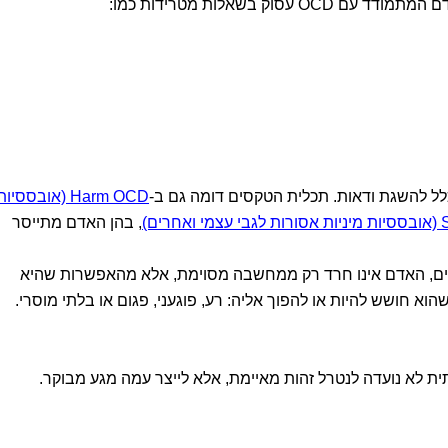
סוק בשאלות מטרידות כמו:
לל להשגת ודאות. תכלית הטקסים דומה גם ב-
Harm OCD (אובססיות
רים)
, בהן האדם מתייסר
Fe, או העצמי המאיים, האדם אינו חרד רק ממחשבה מסוימת, אלא מהאפשרות שהיא
א חושש להיות או להפוך אליה: רע, פוגעני, פגום או בלתי מוסרי.