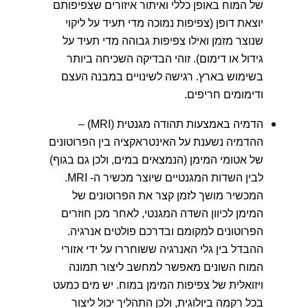
של המוח באופן כללי ואיתור איזורים שצפיפותם
יוצאת דופן (צפיפות נמוכה מדי תעיד על ליקוי
שנוצר מזמן ואילו צפיפות גבוהה מדי תעיד על
גידול או דימום). זוהי הבדיקה השכיחה ביותר
בשימוש בארץ. רגישה לשינויים במבנה העצם
ודימומים חריפים.
הדמיה באמצעות תהודה מגנטית (MRI) –
ההדמיה נשענת על האינטראקציה בין הפרוטונים
של אטומי המימן (הנמצאים במים, ולכן גם בגוף)
לבין השדות המגנטיים שיוצר מכשיר ה- MRI.
המכשיר מושך לזמן קצר את הפרוטונים של
המימן לכיוון השדה המגנטי, לאחר מכן חוזרים
הפרוטונים למקומם ובדרכם פולטים אנרגיה.
ההבדל בין גלי האנרגיה ששוחררו על ידי אזורי
המוח השונים מאפשר למחשב ליצור תמונה
ויזואלית של צפיפות המימן במוח. יש מים כמעט
בכל רקמה ביולוגית, ולכן התהליך יכול ליצור