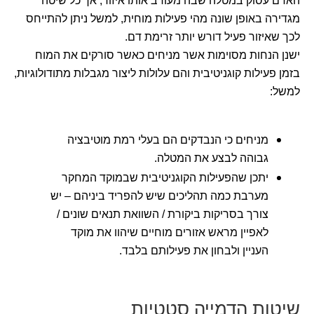
האדם עסוק במטלה שבה מעורב אותו איזור, אך כל שיטה
מגדירה באופן שונה מהי פעילות מוחית, למשל ניתן להתייחס
לכך שאיזור פעיל דורש יותר זרימת דם.
ישנן הנחות מסוימות אשר מניחים כאשר סורקים את המוח
בזמן פעילות קוגניטיבית והם עלולות ליצור מגבלות מתודולוגיות,
למשל:
מניחים כי הנבדקים הם בעלי רמת מוטיבציה
גבוהה לבצע את המטלה.
יתכן שהפעילות הקוגניטיבית שבמוקד המחקר
מערבת כמה תהליכים שיש להפריד ביניהם – יש
צורך בסריקות ביקורת / השוואת תנאים שונים /
לאפיין מראש אזורים מוחיים שיהוו את מוקד
העניין ולבחון את פעילותם בלבד.
שיטות הדמייה סטטיות