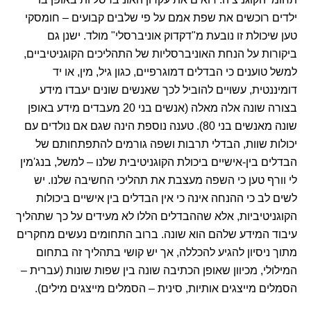
ילדים רוכשים את שפת אמם על פי שלבים קבועים – חומסקי
טען שיכולת זו נובעת מ"דקדוק אוניברסלי" מולד. ישנן גם
ביקורות על הנחת האוניברסליות של התהליכים הקוגניטיביים,
למשל טוענים כי הבדלים דמוגרפיים, כגון גיל, מין, או יד
דומיננטית, עשויים להוביל לכך שאנשים שונים יעבדו מידע
בצורה שונה אלה מאלה (אנשים בני 20 מעבדים מידע באופן
שונה מאנשים בני 80). טענה נוספת הינה שגם אם נולדים עם
יכולות שוות, הבדלי תרבות ושפה גורמים להתפתחותם של
הבדלים בין-אישיים ביכולת הקוגניטיבית שלנו – למשל, בנג'מין
לי וורף טען כי השפה מעצבת את תהליכי החשיבה שלנו. יש
לשים לב כי ההנחה אינה כי אין הבדלים בין אישיים ביכולות
הקוגניטיביות, אלא שההבדלים הללו לא מעידים על כך שתהליך
עיבוד המידע שלהם הוא שונה. ברוב התחומים נעשים מחקרים
מתוך ניסיון להגיע להכללה, אך יש קושי בתהליך זה בתחום
המילולי, מכיוון שאופן הכתיבה שונה בין שפות שונות (עברית –
הסמלים מייצגים אותיות, סינית – הסמלים מייצגים מילים).