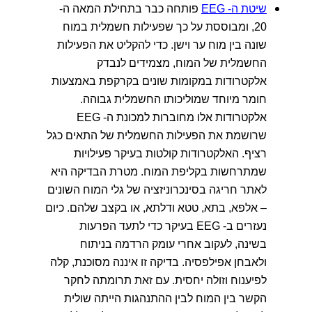
שיטת ה- EEG
פותחה כבר בתחילת המאה ה-
20, ומבוססת על כך שפעילות חשמלית במוח
שונה בין מוח ער וישן. כדי להקליט את הפעילות
החשמלית של המוח, מצמידים לנבדק
אלקטרודות במקומות שונים בקרקפת באמצעות
חומר מיוחד שמוליכותו החשמלית גבוהה.
אלקטרודות אלו מחוברות למכונת ה- EEG
שרושמת את הפעילות החשמלית של התאים כגל
רציף. האלקטרודות קולטות בעיקר פעילויות
שמתרחשות בקליפת המוח. מטרת הבדיקה היא
לאתר חריגה בסינכרוניזציה של גלי המוח השונים
– אלפא, בתא, טטא ודלתא, או בקצב שלהם. כיום
נעזרים ב- EEG בעיקר כדי לתעד הפרעות
בשינה, לעקוב אחרי עומק הרדמה בניתוח
ולאבחן אפילפסיה. בדיקה זו איננה מסוכנת, קלה
לפיענוח וזולה יחסית. עם זאת תרומתה לחקר
הקשר בין המוח לבין ההתנהגות הייתה שולית