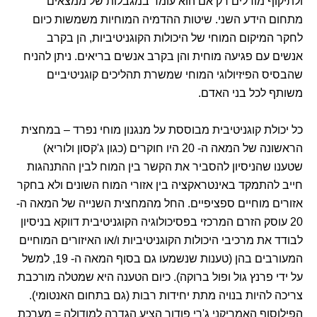
ולתיקוף מודלים רק אם הוא עומד במגבלות של ממצאים
מתחום הידע השני. שיטות ההדמיה המוחיות משמשות כיום
לחקר המיקום המוחי של היכולות הקוגניטיביות, הן בקרב
אנשים עם פגיעה מוחית והן בקרב אנשים בריאים. ניתן להניח
שהבסיס הפיזיולוגי המוחי שמשרת תהליכים קוגניטיביים
משותף לכל בני האדם.
כל יכולת קוגניטיבית מבוססת על מנגנון מוחי נפרד – במחצית
הראשונה של המאה ה- 20 היו חוקרים (כגון ג'קסון ולוריא)
שטענו שהניסיון להסביר את הקשר בין המוח לבין ההתנהגות
חייב להתמקד באינטראקציה בין אזורי המוח השונים ולא בחקר
אזורים מוחיים ספציפיים. החל מהמחצית השנייה של המאה ה-
20 עוסק הזרם המרכזי בפסיכולוגיה הקוגניטיבית דווקא בניסיון
לבודד את מרכיבי היכולות הקוגניטיביות ו/או האיזורים המוחיים
המעורבים בהן (טענות שנשמעו גם בסוף המאה ה- 19, למשל
על ידי פרנץ גול ופול ברוקה). כיום הטענה היא שמטלה מורכבת
צריכה להיות בנויה מתת יחידות רבות (גם בתחום האנטומי).
הפילוסוף האמריקני ג'רי פודור הציע הגדרה למודולה = מערכת