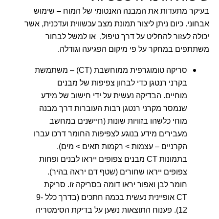
בעיקר מתעדות את המבנה האנטומי של המוח – שימוש
אבחוני. כיום ניתן ליצור תמונת מצב עכשווית ועדכנית, אשר
יכולה לעזור להחליט על דרך טיפול, או למשל לבחור
משתתפים במחקר על פי מיקום הפגיעה וגודלה.
סריקה טומוגרפית ממוחשבת (CT) – משתמשת
בקרני רנטגן כדי לבחון צפיפות של מבנים
מוחיים. הבדיקה נעשית על ידי חישוב של מידע
שנמסר מקרני רנטגן רבות העוברות דרך מבנה
מוחי כלשהו בזוויות שונות (חיישנים במחשב
מעבירים מידע בנוגע לצפיפות החומר דרכו עברו
הקרניים – עצמות > רקמות תאים > מים).
בתמונות CT מבנים צפופים ייראו לבנים ופחות
צפופים ייראו שחורים (שטף דם יראה בהיר).
חומר לבן ואפור יראו דומה בסריקה זו. סריקת
CT אופיינית נעשית בכמה חתכים (בדרך כלל 9-
12). פענוח התוצאות נשען על בדיקת הסימטריה