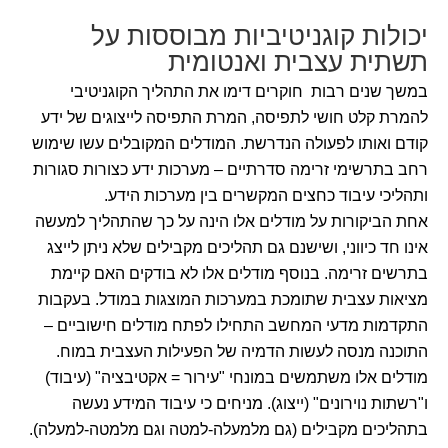
יכולות קוגניטיביות מבוססות על
תשתית עצבית ואנטומית
במשך שנים רבות חוקרים דימו את התהליך הקוגניטיבי
להמרת קלט חושי לתפיסה, המרת התפיסה לייצוגים של ידע
קודם ואותו לפעולה הנדרשת. המודלים המקובלים עשו שימוש
רחב בתרשימי זרימה סדרתיים – מערכות ידע כצורות סגורות
ותהליכי עיבוד כחצים המקשרים בין מערכות הידע.
אחת הביקורות על מודלים אלו הינה על כך שהתהליך למעשה
אינו חד כיווני, ושישנם גם תהליכים מקבילים שלא ניתן לייצג
בתרשים זרימה. בנוסף מודלים אלו לא בודקים האם קיימת
מציאות עצבית שתומכת במערכות המוצגות במודל. בעקבות
התקדמות מדעי המחשב התחילו לפתח מודלים חישוביים –
התוכנה מנסה לעשות הדמיה של הפעילות העצבית במוח.
מודלים אלו משתמשים במונחי "עירור = אקטיבציה" (עיבוד)
ו"רשתות נוירונים" (ייצוג). מניחים כי עיבוד המידע נעשה
בתהליכים מקבילים (גם מלמעלה-למטה וגם מלמטה-למעלה).