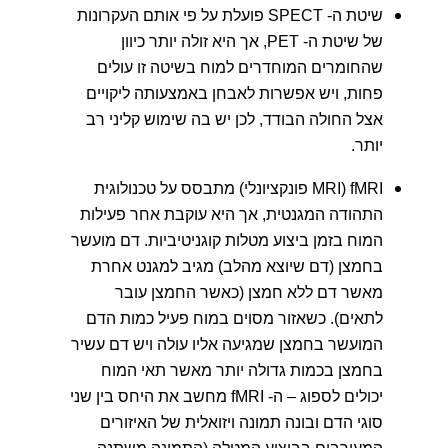
שיטת ה- SPECT פועלת על פי אותם העקרונות
של שיטת ה- PET, אך היא זולה יותר כיוון
שהחומרים המוחדרים למוח בשיטה זו עולים
פחות, ויש אפשרות לאבחן באמצעותה ליקויים
אצל החולה הבודד, לכן יש בה שימוש קליני רב
יותר.
fMRI (MRI פונקציונלי) מתבסס על טכנולוגית
התהודה המגנטית, אך היא עוקבת אחר פעילות
המוח בזמן ביצוע מטלות קוגניטיביות. דם מועשר
בחמצן (דם שיוצא מהלב) מגיב למגנט אחרת
מאשר דם ללא חמצן (כאשר החמצן עובר
לתאים). כשאזור מסוים במוח פעיל כמות הדם
המועשר בחמצן שמגיעה אליו עולה ויש דם עשיר
בחמצן בכמות גדולה יותר מאשר תאי המוח
יכולים לספוג – ה- fMRI מחשב את היחס בין שני
סוגי הדם ובונה תמונה ויזואלית של האיזורים