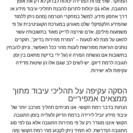
המחקר. שתי צורות המדידה יכולות לבדוק לא רק את אופן
התגובה, אלא גם יכולות לתרום להבנת תהליכי עיבוד מידע או
דרך אחסון מידע, למשל במחקרי הטרמה (מהם ניתן ללמוד
שהמידע הלקסיקלי שלנו מאורגן במערכת הקוגניטיבית על פי
משמעות מילים). אדם שירצה לדייק מאוד בתשובותיו עשוי
להאט על מנת לא לטעות – "המרת מהירות בדיוק", חוקרים
נותנים הוראות מפורשות לענות מהר ככל האפשר, וניתן להבחין
בתשובות אם נעשתה המרה זו (על ידי בדיקת מתאם בין זמן
תגובה לרמת דיוק). יש לשים לב שגם אלו הן שיטות מדידה
עקיפות ולא ישירות.
הסקה עקיפה על תהליכי עיבוד מתוך
ממצאים אמפיריים
הנחות בדבר רמת הקושי- אנו מניחים תהליך מורכב יותר של
עיבוד מידע יוביל לירידה ברמת הדיוק ולעלייה בזמן התגובה.
הקושי איננו מוגדר רק על פי מהירות התגובה אלא גם לפי סוג
התגובה הנדרשת. לא תמיד ניתן לקבוע מהי רמת הקושי ומה