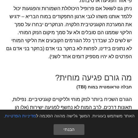
פי אזור הפגיעה או סיבתה.
ניתן גם לשאול אם פרופיל היכולולת השמורות והפגועות יכול
ללמד אותנו משהו לגבי ארגון התפקודים במוח הבריא – ידגיש
את המערכת הקוגניטיבית הלקויה. הנחקרים יבחרו על סמך
הליקוי שממנו הם סובלים ולא על סמך מיקום הנזק המוחי.
יש לשים לב שבדרך כלל הגורמים הקובעים את הליקוי המוחי
לא נתונים בידינו, לפחות לא בחקר בני אדם (בחקר בני אדם גם
הפרטים לא יהיו מספיק דומים אחד לשני).
מה גורם פגיעה מוחית?
חבלה טראומטית במוח (TBI)
הגורם השכיח ביותר לנזק מוחי ולליקויים קוגניטיביים. נפילות,
תאונות דרכים. לרב המוח לא נחשף לפגיעה ישירות (אלו הן
חבלות יבשות), המוח נהדף מהתנופה שנוצרת ונחבל
האתר משתמש בעוגיות. המשך גלישה מהווה הסכמה ל
מדיניות הפרטיות
.
מהגולגולת עצמה ← קרעים בכלי דם, שטפי דם, קרעים בסיבי
הבנתי
העצב, מוות תאים, הרחבת חדרי המוח, בצקות. זוהי בדרך כלל