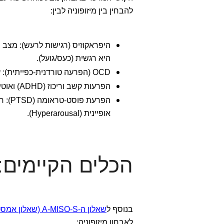
להבחין בין מיזופוניה לבין:
היפראקוזיס (רגישות לרעש): מצב ב
היא רגשית (כעס/גועל).
OCD (הפרעה טורדנית-כפייתית): עקב העיסוק האובססיבי בטריגר והצורך המוגבר בשליטה עצמית.
הפרעות קשב וריכוז (ADHD) ואוטיזם (ASD): שבהן קיימת לעיתים רגישות חושית גבוהה (SPD).
הפרעת
אופיינית (Hyperarousal).
הכלים הקיימים:
בנוסף ל
שאלון ה-A-MISO-S (שאלון אמסטרדם)
לאבחון מיזופוניה: