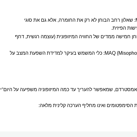
MQ (Misophonia Questionnaire): שאלון רחב הבוחן לא רק את החומרה, אלא גם את סוגי
שות הפיזית.
תר הבוחן חמישה ממדים של החוויה המיזופונית (עוצמה רגשית, דחף
MAQ (Misophonia Assessment Questionnaire): כלי המשמש בעיקר למדידת השפעת המצב על
אמסטרדם, שמאפשר להעריך עד כמה המיזופוניה משפיעה על היום־יו
הסימפטומים ואינו מחליף הערכה קלינית מלאה: