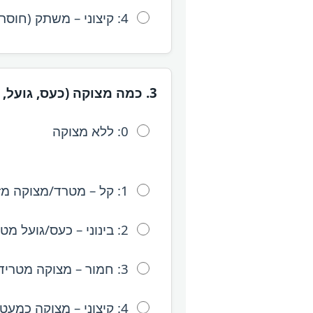
4: קיצוני – משתק (חוסר יכולת לתפקד).
3. כמה מצוקה (כעס, גועל, עוררות) גורמים לך הטריגרים?
0: ללא מצוקה
1: קל – מטרד/מצוקה מזדמנים.
2: בינוני – כעס/גועל מטרידים אך ניתנים לניהול.
3: חמור – מצוקה מטרידה מאוד.
4: קיצוני – מצוקה כמעט קבועה ובלתי נסבלת.