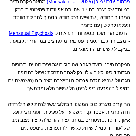
פרסום עדכני מיפן (Morisaki et al., 2025)
מתאר מקרה נדיר
במיוחד של נערה בת 17 שחוותה אפיזודות פסיכוטיות בזמן
המחזור החודשי, שהופיעו בכל חודש בסמוך לתחילת הווסת
ונעלמו לחלוטין עם סיומה.
הדפוס הזה מוכר בספרות הרפואית כ־
Menstrual Psychosis
- מצב חריג בו תסמיני פסיכוזה מתפרצים במחזוריות קבועה,
במקביל לשינויים הורמונליים.
המקרה היפני תועד לאחר שטיפולים אנטיפסיכוטיים ותרופות
נוגדות דיכאון לא הועילו. רק לאחר התחלת טיפול בתרופה
טגרטול, שהיא נוגדת פרכוסים ומייצבת מצב רוח (משמשת גם
בטיפול בהפרעה ביפולרית) חל שיפור מלא ומתמשך.
החוקרים מעריכים כי המנגנון הביולוגי עשוי להיות קשור לירידה
חדה ברמות אסטרוגן, המשפיעה על פעילות דופמינרגית ועל
איזון נוירוטרנסמיטורים במוח. תצורה זו יכולה ליצור מצב זמני
של “עודף דופמין”, שידוע כקשור להתפרצות סימפטומים
פסיכוטיים.