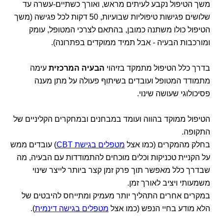
משך הטיפול נקבע לעיתים מראש, ואורך כשתיים-עשרה עד
שלושים פגישות טיפוליות שבועיות, 50 דקות לכל פגישה (משך
הטיפול כולו משתנה כמובן, בהתאם לצרכי המטופל, עומק
ומורכבות הבעיה - אבל תמיד ממוקדים בפתרונה).
בדרך כלל הטיפול מתמקד בזיהוי
הבעיה המרכזית
עימה
מתמודד המטופל ועובדים בשיתוף פעולה על מתן מענה
פסיכולוגי שעושה שינוי.
הטיפול ממוקד בהווה ועומד במבחנים ובמחקרים הקליניים של
התקופה.
בחלק מהמקרים (כמו אצל
מטפלים בגישת CBT
) עובדים ממש
על הקניית טכניקות וכלים מוכחים להתמודדות עם הבעיה, מה
שבדרך כלל מאפשר תוך פרק זמן קצר ביותר לייצר שינוי
משמעותי ויציב לאורך זמן.
במקרים אחרים התהליך יותר מעמיק ומתייחס להיבטים של
הלא מודע בחיי הנפש (כמו אצל
מטפלים בגישה דינמית
).