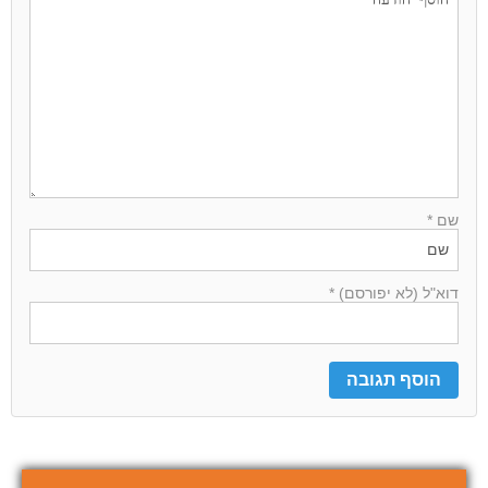
שם *
דוא"ל (לא יפורסם) *