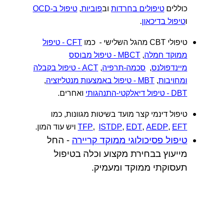
כוללים
טיפולים בחרדות
וב
פוביות
,
טיפול ב-OCD
ו
טיפול בדיכאון
.
טיפולי CBT מהגל השלישי - כמו
CFT - טיפול
ממוקד חמלה
,
MBCT - טיפול מבוסס
מיינדפולנס
,
סכמה-תרפיה
,
ACT - טיפול בקבלה
ומחויבות
,
MBT - טיפול באמצעות מנטליזציה
,
DBT - טיפול דיאלקטי-התנהגותי
ואחרים.
טיפול דינמי קצר מועד בשיטות מגוונות, כמו
EFT
,
AEDP
,
EDT
,
ISTDP
,
TFP
ויש עוד המון.
טיפול פסיכולוגי ממוקד קריירה
- החל
מייעוץ בבחירת מקצוע וכלה בטיפול
תעסוקתי ממוקד ומעמיק.