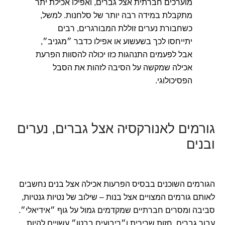
מוערכים חברתית אצל גברים, ואפילו אכילת יתר
מתקבלת במידה רבה יותר של סלחנות. למשל,
כשחבורת נערים זוללת המבורגרים, רבים
יתייחסו לכך בשעשוע או אפילו כדבר ״מגניב״,
אבל לפעמים התנהגות כזו יכולה להסוות הפרעת
אכילה שמקשה על הסיבה לזהות את הסבל
הפסיכולוגי.
גורמים לאנורקסיה אצל גברים, נערים
ובנים
הגורמים השוכנים בבסיס הפרעות אכילה אצל בנים נחשבים
לאותם גורמים המצויים אצל בנות – שילוב של נטיות גנטיות,
סביבה ומסרים חברתיים שמקדמים גמול על גוף ״אידיאלי״.
עבור גברים, חזות שרירית ו״ריבועים בבטן״ עשויים להיות